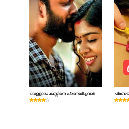
വെള്ളാരം കണ്ണിനെ പ്രണയിച്ചവൾ
പ്രണയ
Rated
Rated
4.00
4.91
out of 5
out of 5