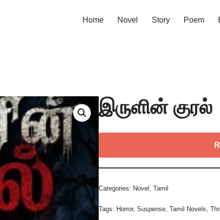
Home
Novel
Story
Poem
இருளின் குரல்
R
Categories:
Novel
,
Tamil
Tags:
Horror
,
Suspense
,
Tamil Novels
,
Thri