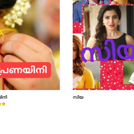
ിനി
സിയ