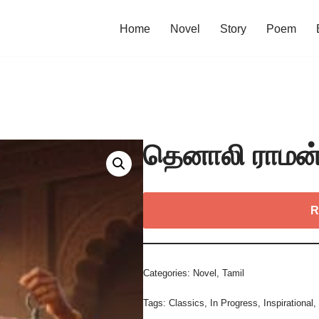
Home
Novel
Story
Poem
தெனாலி ராமன
R
Categories:
Novel
,
Tamil
Tags:
Classics
,
In Progress
,
Inspirational