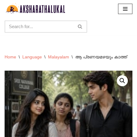
Skip
to
content
Home
\
Language
\
Malayalam
\
ആ പ്രണയമഴയും കാത്ത്