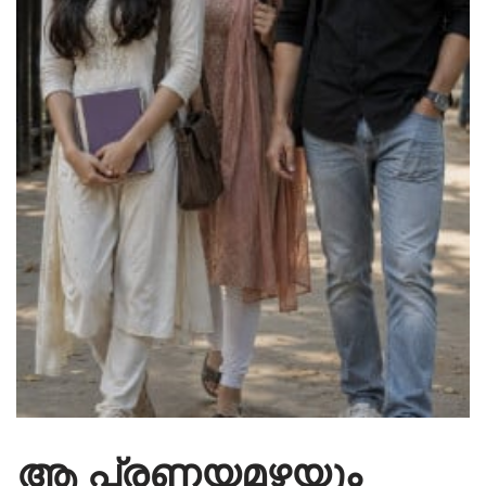
ആ പ്രണയമഴയും