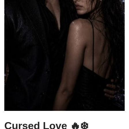
Cursed Love 🔥❄️