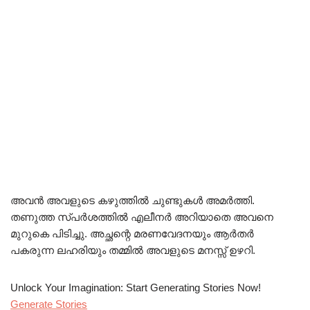
അവൻ അവളുടെ കഴുത്തിൽ ചുണ്ടുകൾ അമർത്തി.
തണുത്ത സ്പർശത്തിൽ എലീനർ അറിയാതെ അവനെ
മുറുകെ പിടിച്ചു. അച്ഛന്റെ മരണവേദനയും ആർതർ
പകരുന്ന ലഹരിയും തമ്മിൽ അവളുടെ മനസ്സ് ഉഴറി.
Unlock Your Imagination: Start Generating Stories Now!
Generate Stories