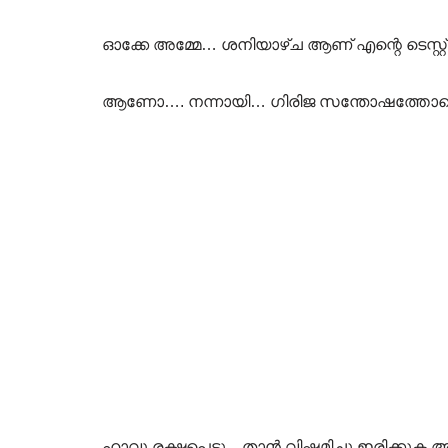
ഓക്കേ അമ്മേ… ശനിയാഴ്ച ആണ് എന്റെ ടെസ്റ്റ
ആണോ…. നന്നായി… ഗിരിജ സന്തോഷത്തോടെ
ഹാവൂ രക്ഷപെട്ടു…താൻ വിഷമിച്ചു ഇരിക്കുക 