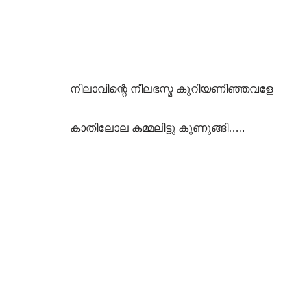
നിലാവിന്റെ നീലഭസ്മ കുറിയണിഞ്ഞവളേ
കാതിലോല കമ്മലിട്ടു കുണുങ്ങി…..