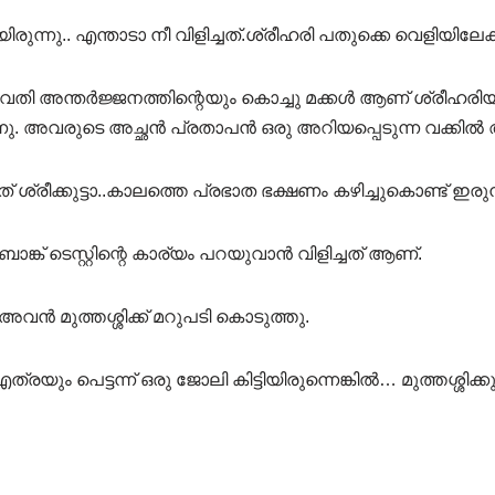
നു.. എന്താടാ നീ വിളിച്ചത്.ശ്രീഹരി പതുക്കെ വെളിയിലേക്ക
തി അന്തർജ്ജനത്തിന്റെയും കൊച്ചു മക്കൾ ആണ് ശ്രീഹരിയും
ു. അവരുടെ അച്ഛൻ പ്രതാപൻ ഒരു അറിയപ്പെടുന്ന വക്കിൽ ആണ
ചത് ശ്രീക്കുട്ടാ..കാലത്തെ പ്രഭാത ഭക്ഷണം കഴിച്ചുകൊണ്ട് ഇരു
ങ്ക് ടെസ്റ്റിന്റെ കാര്യം പറയുവാൻ വിളിച്ചത് ആണ്.
 അവൻ മുത്തശ്ശിക്ക് മറുപടി കൊടുത്തു.
എത്രയും പെട്ടന്ന് ഒരു ജോലി കിട്ടിയിരുന്നെങ്കിൽ… മുത്തശ്ശി