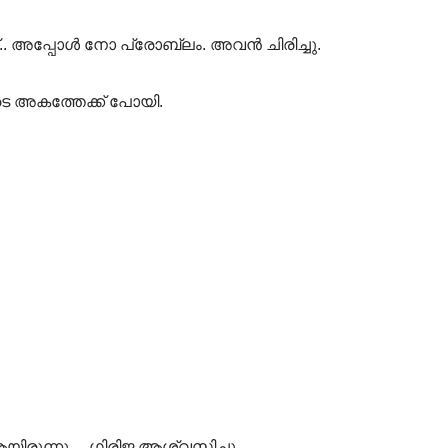
്‌.. അപ്പോൾ നോ പ്രോബ്ലം. അവൻ ചിരിച്ചു.
 അകത്തേക്ക് പോയി.
ആയിരുന്നു… ഗിരിജ ആശ്വസിച്ചു..