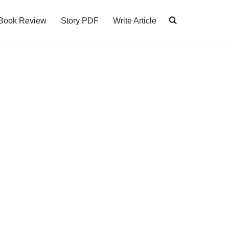
Book Review
Story PDF
Write Article