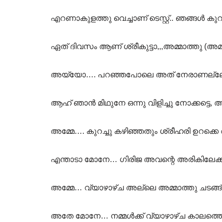
എറണാകുളത്തു വെച്ചാണ് ടെസ്റ്റ്‌.. ഞങ്ങൾ ക
ഏത് ദിവസം ആണ് ശ്രീകുട്ടാ,,,അമ്മാത്തു (അമ
അയ്യോ…. പറഞ്ഞപോലെ അത് നേരാണല്ലോ, 
ആഹ് ഞാൻ മിഥുനേ ഒന്നു വിളിച്ചു നോക്കട്ടെ, 
അമ്മേ…. കുറച്ചു കഴിഞ്ഞതും ശ്രീഹരി ഉറക്കെ അ
എന്താടാ മോനേ… ഗിരിജ അവന്റെ അരികിലേക്ക് 
അമ്മേ… വ്യാഴാഴ്ച അല്ലെ അമ്മാത്തു ചടങ്ങ
അതേ മോനേ… നമ്മൾക്ക് വ്യാഴാഴ്ച കാലത