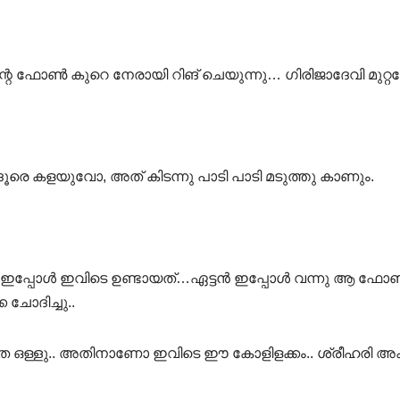
 ഫോൺ കുറെ നേരായി റിങ് ചെയുന്നു… ഗിരിജാദേവി മുറ്റത്തേ
 ദൂരെ കളയുവോ, അത് കിടന്നു പാടി പാടി മടുത്തു കാണും.
 എന്താ ഇപ്പോൾ ഇവിടെ ഉണ്ടായത്…ഏട്ടൻ ഇപ്പോൾ വന്നു ആ
ചോദിച്ചു..
തേ ഒള്ളു.. അതിനാണോ ഇവിടെ ഈ കോളിളക്കം.. ശ്രീഹരി അ