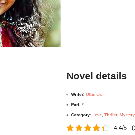
Novel details
Writer:
Ullas Os
Part:
*
Category:
Love
,
Thriller
,
Mystery
4.4/5 - 