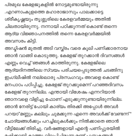
പ്രമുഖ കേളേജുകളിൽ നോട്ടമുണ്ടായിരുന്നു
.എറണാംകുളത്തെ മഹാരാജാസും പാലക്കാട്ടെ
ശ്രീകൃഷ്ണയും തൃശ്ശൂരിലെ കേരളവർമ്മയും അതിൽ
ചിലതായിരുന്നു. നന്നായി പഠിക്കുന്നത് കൊണ്ട് തന്നെ
ആദ്യ വിജ്ഞാപനത്തിൽ തന്നെ കേരളവർമ്മയിൽ
അവസരം കിട്ടി.
അഡ്മിഷൻ മുതൽ അടി വസ്ത്രം വരെ കൂലി പണിക്കാരനായ
ഞാൻ വാങ്ങി കൊടുത്തു. കേളേജ് തുറക്കാൻ ദിവസങ്ങൾ
എണ്ണം വെച്ച് ‘ഞങ്ങൾ കാത്തിരുന്നു. കേളേജിലെ
ആദ്യദിനത്തിലെ സ്വയം പരിചയപ്പെടുത്തൽ ചടങ്ങിനു
ഇംഗ്ലീഷിൽ നല്ലൊരു പ്രസംഗവും അവളെ കൊണ്ട്
മനപാഠം പഠിപ്പിച്ചു. കേളേജ് തുറക്കുമെന്ന് പറഞ്ഞദിവസം
കേളേജ് തുറന്നില്ല. എന്തായി വിശേഷം എന്നറിയാൻ
ഞാനവളെ വിളിച്ചു ഫോണ് എടുക്കുന്നുണ്ടായിരുന്നില്ല.
ഞാൻ നേരിട്ട് പോയി കാര്യം തിരക്കി അപ്പോൾ അവൾ
പറയാ”മണ്ണും കല്ലും ചുമക്കുന്ന എന്നെ അവൾക്ക് വേണ്ടന്ന് “
ചോദ്യങ്ങൾക്കും പറച്ചിലുകൾക്കും നിൽക്കാതെ ഞാൻ
വീട്ടിലേക്ക് തിരിച്ചു. വർഷങ്ങളായി എന്റെ പണിപ്പുരയിൽ
മഷിക്കായി കാത്തു വിലപിച്ചിരുന്ന രണ്ട് പുസ്തകങ്ങൾ