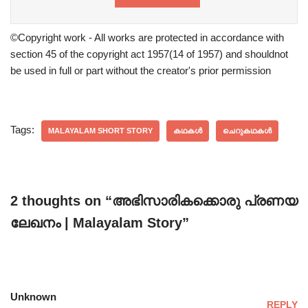
©Copyright work - All works are protected in accordance with
section 45 of the copyright act 1957(14 of 1957) and shouldnot
be used in full or part without the creator's prior permission
Tags:
MALAYALAM SHORT STORY
കഥകൾ
ചെറുകഥകൾ
2 thoughts on “അഭിസാരികക്കൊരു പ്രണയ
ലേഖനം | Malayalam Story”
Unknown
REPLY