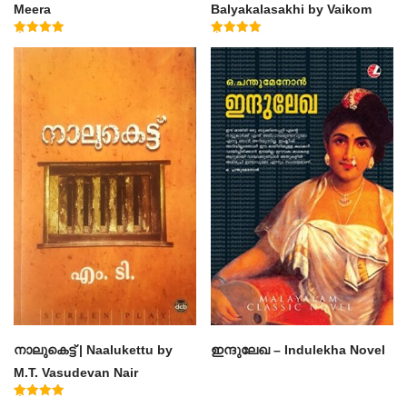
Meera
Balyakalasakhi by Vaikom
Muhammad Basheer
Rated
Rated
4.50
4.60
out of 5
out of 5
നാലുകെട്ട് | Naalukettu by
ഇന്ദുലേഖ – Indulekha Novel
M.T. Vasudevan Nair