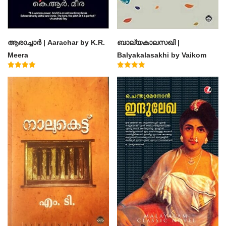
ആരാച്ചാര്‍ | Aarachar by K.R.
ബാല്യകാലസഖി |
Meera
Balyakalasakhi by Vaikom
Muhammad Basheer
Rated
Rated
4.50
4.60
out of 5
out of 5