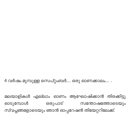
4 വർഷം മുമ്പുള്ള സെപ്റ്റംബർ… ഒരു ഓണക്കാലം… .
മലയാളികൾ എല്ലാം ഓണം ആഘോഷിക്കാൻ തിരക്കിട്ടു
ഓടുമ്പോൾ ഒരുപാട് സന്തോഷത്തോടെയും
സ്വപ്നങ്ങളോടെയും ഞാൻ ഓപ്പറേഷൻ തിയേറ്ററിലേക്ക്.