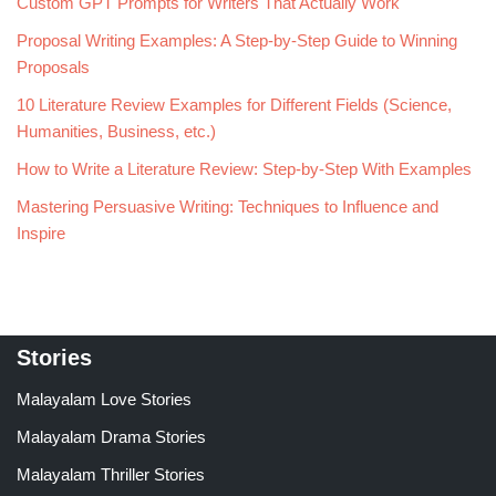
Custom GPT Prompts for Writers That Actually Work
Proposal Writing Examples: A Step-by-Step Guide to Winning
Proposals
10 Literature Review Examples for Different Fields (Science,
Humanities, Business, etc.)
How to Write a Literature Review: Step-by-Step With Examples
Mastering Persuasive Writing: Techniques to Influence and
Inspire
Stories
Malayalam Love Stories
Malayalam Drama Stories
Malayalam Thriller Stories