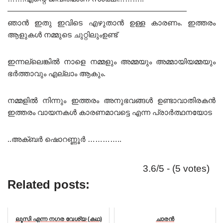
————————————————————————
ഞാൻ ഇതു ഇവിടെ എഴുതാൻ ഉള്ള കാരണം. ഇത്തരം
ആളുകൾ നമ്മുടെ ചുറ്റിലുംഉണ്ട്
ഇന്നല്ലെങ്കിൽ നാളെ നമ്മളും അമ്മയും അമ്മായിയമ്മയും
ഭർത്താവും എല്ലാം ആകും.
നമ്മളിൽ നിന്നും ഇത്തരം അനുഭവങ്ങൾ ഉണ്ടാവാതിരകൻ
ഇത്തരം വായനകൾ കാരണമാവട്ടെ എന്ന പ്രാർത്ഥനയോട
..അക്ബർ ഷൊറണ്ണൂർ …………..
3.6/5 - (5 votes)
Related posts:
ലൂസി എന്ന നഗര വേശ്യ (കഥ)
ചാരൻ