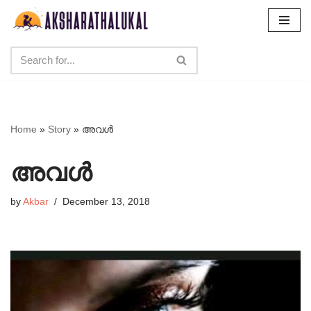
Skip
to
content
Home
»
Story
»
അവൾ
അവൾ
by
Akbar
December 13, 2018