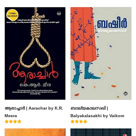
ആരാച്ചാര്‍ | Aarachar by K.R.
ബാല്യകാലസഖി |
Meera
Balyakalasakhi by Vaikom
Muhammad Basheer
Rated
Rated
4.50
4.60
out of 5
out of 5