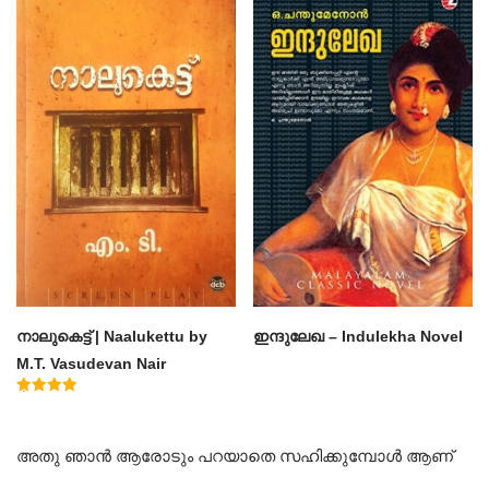
നാലുകെട്ട് | Naalukettu by
ഇന്ദുലേഖ – Indulekha Novel
M.T. Vasudevan Nair
Rated
5.00
out of 5
അതു ഞാൻ ആരോടും പറയാതെ സഹിക്കുമ്പോൾ ആണ്