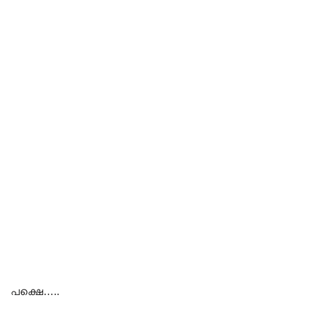
പക്ഷെ…..