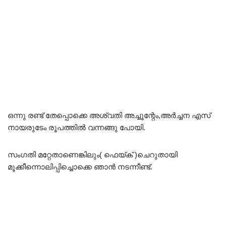
ഒന്നു രണ്ട് തേപ്പൊക്കെ അശ്വതി അച്ചൂന്റേം,അർച്ചന എസ്
നായരുടേം രൂപത്തിൽ വന്നങ്ങു പോയി.
സംഗതി മറ്റേതാണെങ്കിലും( ഫെയ്ക് )ചെറുതായി
മൂക്കീന്നൊലിപ്പിച്ചൊക്കെ ഞാൻ നടന്നീണ്ട്.