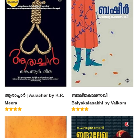
ആരാച്ചാര്‍ | Aarachar by K.R.
ബാല്യകാലസഖി |
Meera
Balyakalasakhi by Vaikom
Muhammad Basheer
Rated
Rated
4.50
4.60
out of 5
out of 5