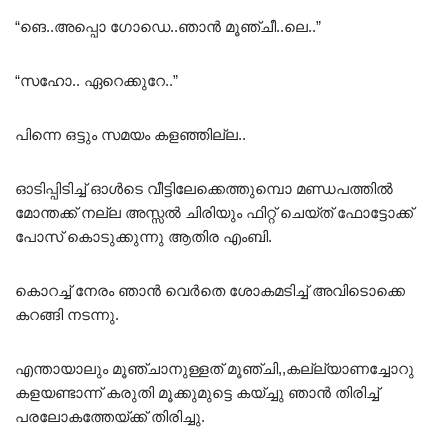
“ങെ..അപ്പൊ ഗോഡെ..ഞാൻ മൂഞ്ചീ..ലെ..”
“സഹോ.. ഏറെക്കുറേ..”
പിന്നെ ഒട്ടും സമയം കളഞ്ഞില്ല..
ഓടിപ്പിടിച്ച് ഓൾടെ വീട്ടിലേക്കെത്തുമ്പൊ മണ്ഡപത്തിൽ
മോന്തക്ക് നല്ല അസ്സൽ ചിരിയും ഫിറ്റ് ചെയ്ത് ഫോട്ടോക്ക്
പോസ് കൊടുക്കുന്നു ആതിര എംബി.
കൊറച്ച് നേരം ഞാൻ വെർതെ ശോകമടിച്ച് അവിടൊക്കെ
കറങ്ങി നടന്നു.
എന്തായാലും മൂഞ്ചാനുള്ളത് മൂഞ്ചി,,കല്ല്യാണച്ചോറു
കളയണ്ടാന്ന് കരുതി മൂക്കുമുട്ടെ കയ്ച്ചു ഞാൻ തിരിച്ച്
പരലോകത്തേയ്ക്ക് തിരിച്ചു.