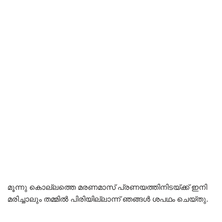
മൂന്നു കൊല്ലത്തെ മരണമാസ് പ്രണയത്തിനിടയ്ക്ക് ഇനി
മരിച്ചാലും തമ്മിൽ പിരിയില്ലാന്ന് ഞങ്ങൾ ശപഥം ചെയ്തു.