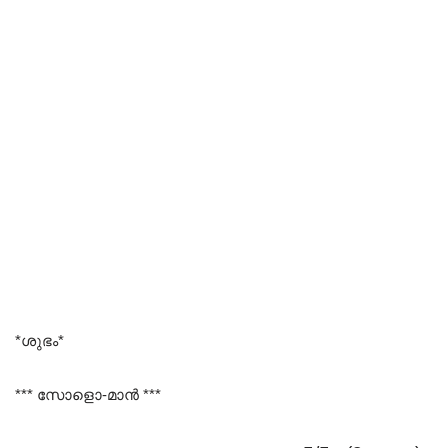
*ശുഭം*
*** സോളൊ-മാൻ ***