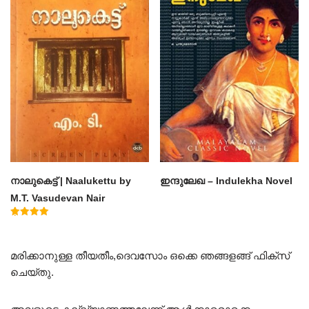
നാലുകെട്ട് | Naalukettu by
ഇന്ദുലേഖ – Indulekha Novel
M.T. Vasudevan Nair
Rated
5.00
out of 5
മരിക്കാനുള്ള തീയതീം,ദെവസോം ഒക്കെ ഞങ്ങളങ്ങ് ഫിക്സ്
ചെയ്തു.