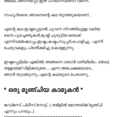
അല്ല..ഞാനിപ്പൊ ഇത് പറയാനാണൊ വന്നെ..
സഹൃദ്യരെ..ഞാനെന്റെ കഥ തുടങ്ങുകയാണ്..
എന്റെ കഥ ഇഷ്ടപ്പെട്ടാൽ ചുവന്ന നിറത്തിലുള്ള വലിയ
ലൌ,പൂച്ചെണ്ടുകൾ,മുഷ്ടി ചുരുട്ടിയ ലൈക്
എന്നിവയ്ക്കൊപ്പം,ഇഷ്ടം,കഷ്ടം,സൂപ്പർ,പൊളിച്ചു.. എന്നീ
ചേരുവകളും പ്രതീക്ഷിച്ചു കൊള്ളുന്നു.
ഇഷ്ടപ്പെട്ടില്ല എങ്കിൽ( അങ്ങനെ വരാൻ വഴിയില്ല.. ല്ലെ)
തള്ളയ്ക്ക് വിളിക്കരുതേ… എന്ന അപേക്ഷയോടെ..
ഞാൻ തുടങ്ങുന്നു..എന്റെ കഥയുടെ പേരാണു..
* ഒരു മൂഞ്ചിയ കാമുകൻ *
ജഡ്ജസ്..പ്ലീസ് നോട്ട്.. ( തമിളിൽ മോന്തയ്ക്ക് മൂഞ്ചി
എന്നും പറയും..)