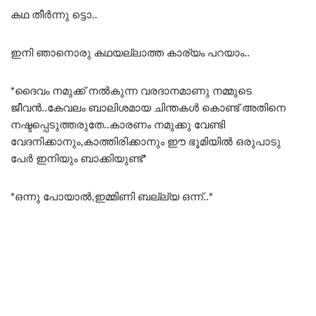
കഥ തീർന്നു ട്ടൊ..
ഇനി ഞാനൊരു കഥയല്ലാത്ത കാര്യം പറയാം..
*ദൈവം നമുക്ക് നൽകുന്ന വരദാനമാണു നമ്മുടെ
ജീവൻ..കേവലം ബാലിശമായ ചിന്തകൾ കൊണ്ട് അതിനെ
നഷ്ടപ്പെടുത്തരുതേ..കാരണം നമുക്കു വേണ്ടി
വേദനിക്കാനും,കാത്തിരിക്കാനും ഈ ഭൂമിയിൽ ഒരുപാടു
പേർ ഇനിയും ബാക്കിയുണ്ട്*
*ഒന്നു പോയാൽ,ഇമ്മിണി ബല്ല്യ ഒന്ന്..*