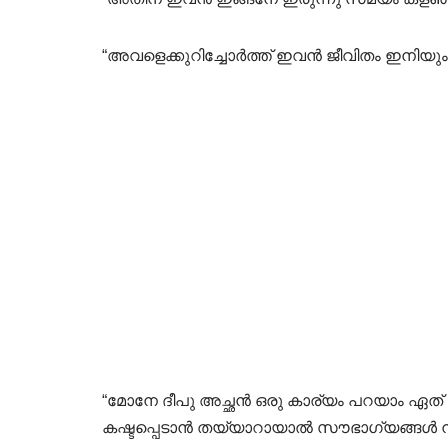
“അവളെക്കുറിച്ചോർത്ത്‌ ഇവൻ ജീവിതം ഇനിയ
“മോനേ ദീപു അച്ഛൻ ഒരു കാര്യം പറയാം ഏത് 
കഷ്ടപ്പെടാൻ തയ്യാറായാൽ സൗഭാഗ്യങ്ങൾ നമ