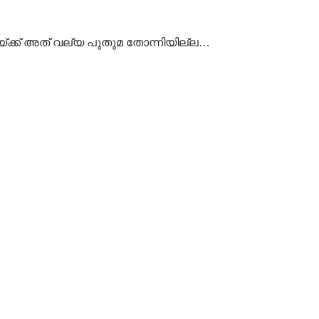
ക്ക് അത് വല്യ പുതുമ തോന്നിയില്ല…