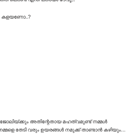
ും കളയണോ..?
ജോലിയ്ക്കും അതിന്റേതായ മഹത്വമുണ്ട് നമ്മൾ
്മളെ തേടി വരും ഉയരങ്ങൾ നമുക്ക് താണ്ടാൻ കഴിയും…