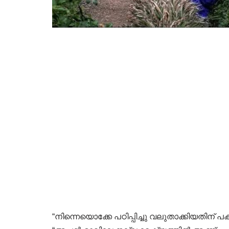
“നിന്നെയൊക്കേ പഠിപ്പിച്ചു വലുതാക്കിയതിന് പ