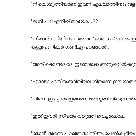
“നീയൊരുത്തിയാണ് ഇവന് എല്ലാത്തിനും വളം വ
“ഇനി പഴി എനിയ്ക്കായോ…??
“നിങ്ങൾക്കറിയില്ലേ അവന് ജാതകപ്രകാരം
കൃഷ്ണപ്പണിക്കർ ഗണിച്ചു പറഞ്ഞത്…
“അത് കൊണ്ടല്ലേ ഇതൊക്കെ അനുഭവിയ്ക്കുന
“എന്തോ എനിയ്ക്കറിയില്ല നീയാണ് ഈ ജാതകത്
“പിന്നേ ഇപ്പോൾ ഇങ്ങനെ അനുഭവിയ്ക്കുന്നതിൽ
“ഇത് ഇവൻ സ്വയം വരുത്തി വെച്ചതല്ലേ..
“ഞാൻ അന്നേ പറഞ്ഞതാണ് ആ പെൺകുട്ടിയുട