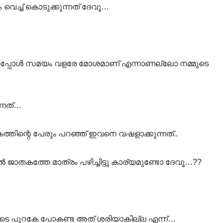
െച്ച് കൊടുക്കുന്നത് ദേവൂ…
 ഇപ്പോൾ സമയം വളരേ മോശമാണ് എന്നാണല്ലോ നമ്മുടെ
്നത്…
തിന്റെ പേരും പറഞ്ഞ് ഇവനെ വഷളാക്കുന്നത്..
 ജാതകത്തേ മാത്രം പഴിച്ചിട്ടു കാര്യമുണ്ടോ ദേവൂ…??
െ പുറകേ പോകണ്ട അത് ശരിയാകില്ല എന്ന്…