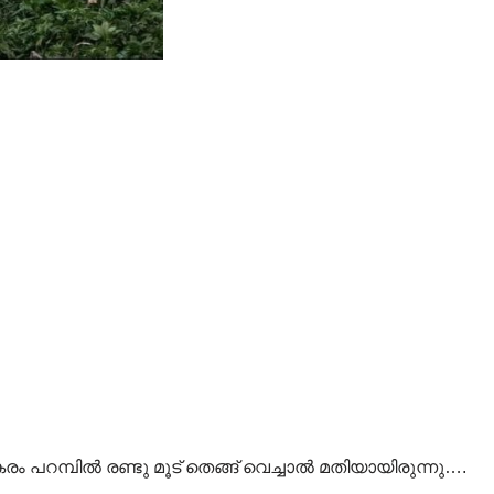
കരം പറമ്പിൽ രണ്ടു മൂട് തെങ്ങ് വെച്ചാൽ മതിയായിരുന്നു….