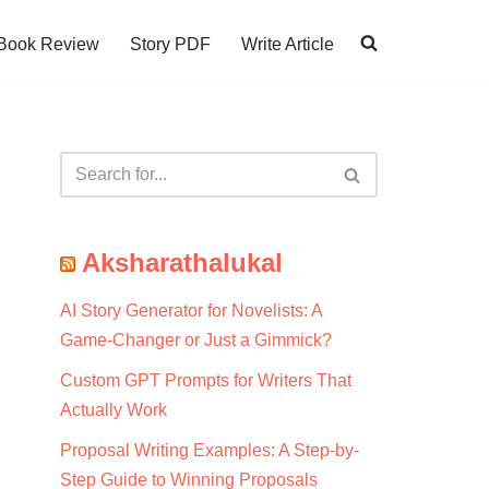
Book Review
Story PDF
Write Article
Aksharathalukal
AI Story Generator for Novelists: A
Game-Changer or Just a Gimmick?
Custom GPT Prompts for Writers That
Actually Work
Proposal Writing Examples: A Step-by-
Step Guide to Winning Proposals