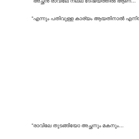
“അച്ഛൻ രാവിലേ നല്ല ദേഷ്യത്തിൽ ആണ്…
“എന്നും പതിവുള്ള കാര്യം ആയതിനാൽ എനിയ്
“രാവിലേ തുടങ്ങിയോ അച്ഛനും മകനും…