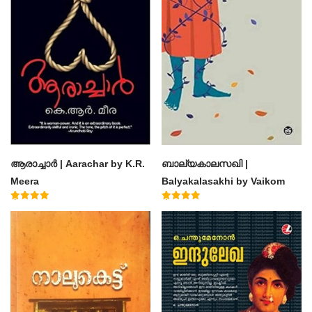
ആരാച്ചാര്‍ | Aarachar by K.R.
ബാല്യകാലസഖി |
Meera
Balyakalasakhi by Vaikom
Muhammad Basheer
Rated
Rated
4.50
4.60
out of 5
out of 5