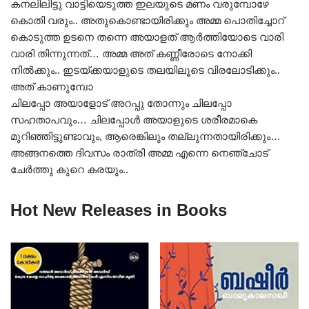
കനലിലിട്ടു വാട്ടിയെടുത്ത ഇലയുടെ മണം വരുമ്പോഴേ
കൊതി വരും.. അതുകൊണ്ടായിരിക്കും അമ്മ പൊതിച്ചോറ്
കൊടുത്ത ഉടനെ തന്നെ അയാളത് ആർത്തിയോടെ വാരി
വാരി തിന്നുന്നത്… അമ്മ അത് കണ്ണീരോടെ നോക്കി
നിൽക്കും.. ഇടയ്ക്കയാളുടെ തലയിലൂടെ വിരലോടിക്കും..
അത് കാണുമ്പോ
ചിലപ്പോ അയാളോട് അറപ്പു തോന്നും ചിലപ്പോ
സഹതാപവും… ചിലപ്പോൾ അയാളുടെ ശരീരമാകെ
മുറിഞ്ഞിട്ടുണ്ടാവും, ആരെങ്കിലും തല്ലുന്നതായിരിക്കും…
അങ്ങനത്തെ ദിവസം രാത്രി അമ്മ എന്നെ നെഞ്ചോട്‌
ചേർത്തു കുറെ കരയും..
Hot New Releases in Books