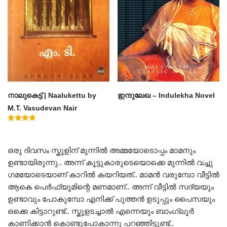
നാലുകെട്ട് | Naalukettu by
ഇന്ദുലേഖ – Indulekha Novel
M.T. Vasudevan Nair
Rated
5.00
out of 5
ഒരു ദിവസം സ്കൂളിന് മുന്നിൽ അമ്മയോടൊപ്പം മാമനും
ഉണ്ടായിരുന്നു.. അന്ന് കൂട്ടുകാരുടെയൊക്കെ മുന്നിൽ വച്ചു
ഗമയോടെയാണ് കാറിൽ കയറിയത്.. മാമൻ വരുമ്പോ വീട്ടിൽ
ആകെ പെർഫ്യൂമിന്റെ മണമാണ്.. അന്ന് വീട്ടിൽ സദ്യയും
ഉണ്ടാവും പോകുമ്പോ എനിക്ക് പുത്തൻ ഉടുപ്പും പൈസയും
ഒക്കെ കിട്ടാറുണ്ട്.. സ്കൂളടച്ചാൽ എന്നെയും ബാംഗ്ലൂർ
കാണിക്കാൻ കൊണ്ടുപോകാന്നു പറഞ്ഞിട്ടുണ്ട്..