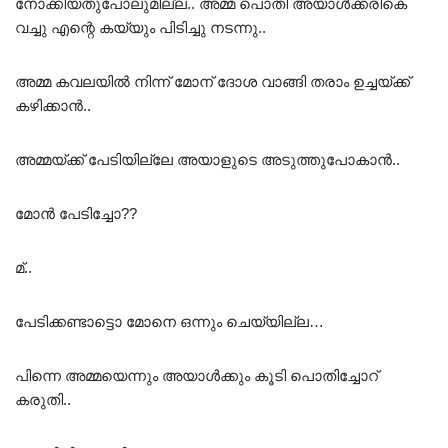
നോക്കിയതുപോലുമില്ല.. അമ്മ പൊതി അയാൾക്കരികെ
വച്ചു എന്റെ കയ്യും പിടിച്ചു നടന്നു..
അമ്മ കവലയിൽ നിന്ന് മോന് ദോശ വാങ്ങി തരാം ഉച്ചയ്ക്ക്
കഴിക്കാൻ..
അമ്മയ്ക്ക് പേടിയില്ലേ അയാളുടെ അടുത്തുപോകാൻ..
മോൻ പേടിച്ചോ??
മ്..
പേടിക്കണ്ടാട്ടൊ മോനെ ഒന്നും ചെയ്യില്ല…
പിന്നെ അമ്മയെന്നും അയാൾക്കും കൂടി പൊതിച്ചോറ്
കരുതി..