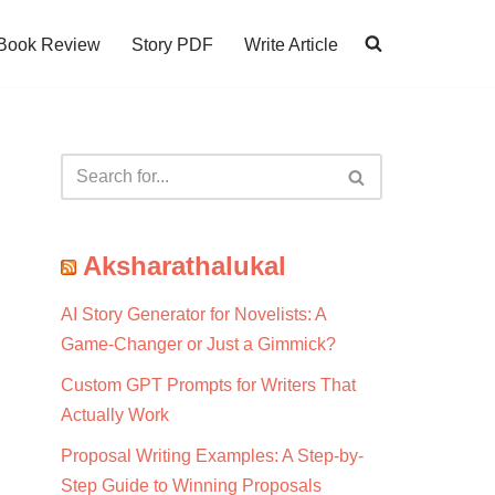
Book Review
Story PDF
Write Article
Aksharathalukal
AI Story Generator for Novelists: A
Game-Changer or Just a Gimmick?
Custom GPT Prompts for Writers That
Actually Work
Proposal Writing Examples: A Step-by-
Step Guide to Winning Proposals