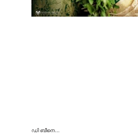
ഡി ബീനെ…