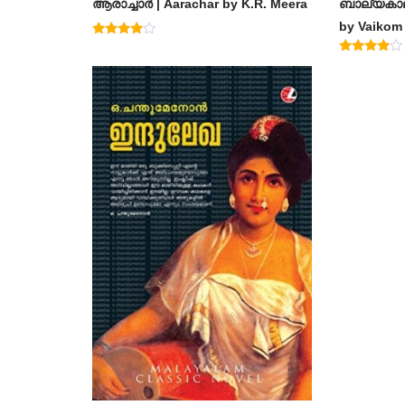
ആരാച്ചാര്‍ | Aarachar by K.R. Meera
ബാല്യകാല
by Vaiko
Rated
4.50
Rated
out of 5
4.60
out of 5