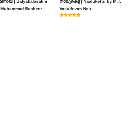
സഖി | Balyakalasakhi
നാലുകെട്ട് | Naalukettu by M.T.
m Muhammad Basheer
Vasudevan Nair
Rated
5.00
out of 5