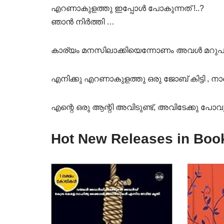
എറണാകുളത്തു ഇപ്പോൾ പോകുന്നത് !..?
ഞാൻ നിർത്തി …
കാര്യം മനസിലാക്കിയെന്നോണം അവൾ മറുപട
എനിക്കു എറണാകുളത്തു ഒരു ജോബ് കിട്ടി ,
എന്റെ ഒരു ആന്റി അവിടുണ്ട്, അവിടേക്കു പോ
Hot New Releases in Boo