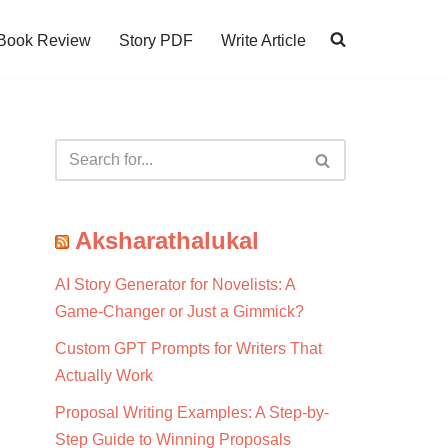
Book Review
Story PDF
Write Article
Aksharathalukal
AI Story Generator for Novelists: A
Game-Changer or Just a Gimmick?
Custom GPT Prompts for Writers That
Actually Work
Proposal Writing Examples: A Step-by-
Step Guide to Winning Proposals