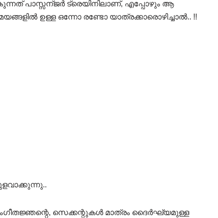
ോകുന്നത് പാസ്സന്ജർ ട്രെയിനിലാണ്, എപ്പോഴും ആ
ങ്ങളിൽ ഉള്ള ഒന്നോ രണ്ടോ യാത്രക്കാരൊഴിച്ചാൽ.. !!
വാക്കുന്നു..
ംഗീതജ്ഞന്റെ, സെക്കന്റുകൾ മാത്രം ദൈർഘ്യമുള്ള