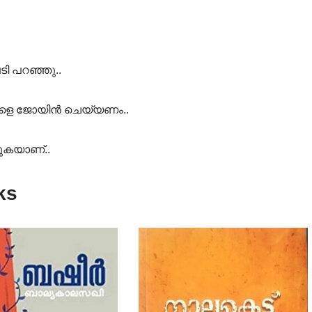
ി പറഞ്ഞു..
 നാളെ ജോയിൻ ചെയ്യണം..
വുകയാണ്..
ks