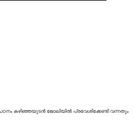
 പഠനം കഴിഞ്ഞയുടൻ ജോലിയിൽ പ്രവേശിക്കേണ്ടി വന്നതും