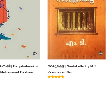
സഖി | Balyakalasakhi
നാലുകെട്ട് | Naalukettu by M.T.
m Muhammad Basheer
Vasudevan Nair
Rated
5.00
out of 5