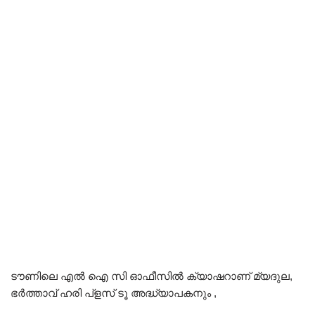
ടൗണിലെ എൽ ഐ സി ഓഫീസിൽ ക്യാഷറാണ് മ്യദുല,
ഭർത്താവ് ഹരി പ്ളസ് ടൂ അദ്ധ്യാപകനും ,