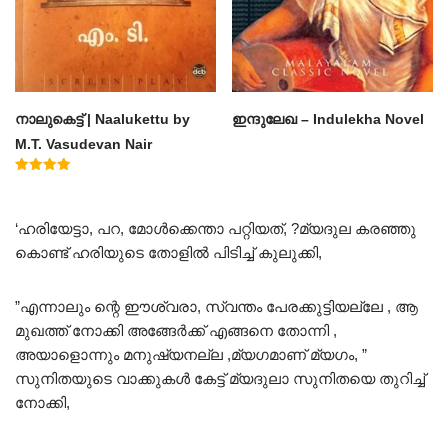
നാലുകെട്ട് | Naalukettu by
ഇന്ദുലേഖ – Indulekha Novel
M.T. Vasudevan Nair
Rated
5.00
out of 5
‘ഹരിയേട്ടാ, പറ, മോൾക്കെന്താ പറ്റിയത്, ?മ്യദുല കരഞ്ഞു
കൊണ്ട് ഹരിയുടെ തോളിൽ പിടിച്ച് കുലുക്കി,
”എന്നാലും ന്റെ ഈശ്വരാ, സ്വന്തം പേരക്കുട്ടിയല്ലേ , ആ
മുഖത്ത് നോക്കി അങ്ങേർക്ക് എങ്ങനെ തോന്നി ,
അയാളൊന്നും മനുഷ്യനല്ല ,മ്യഗമാണ് മ്യഗം, ”
സുനിതയുടെ വാക്കുകൾ കേട്ട് മ്യദുലാ സുനിതയെ തുറിച്ച്
നോക്കി,