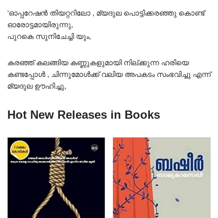
‘ഓപ്പറേഷൻ തിയറ്ററിലോ , മ്യദുല പൊട്ടിക്കരഞ്ഞു കൊണ്ട്
ഓരോട്ടമായിരുന്നു,
പുറകെ സുനിചേച്ചി യും,
കരഞ്ഞ് കലങ്ങിയ കണ്ണുകളുമായി നില്ക്കുന്ന ഹരിയെ
കണ്ടപ്പോൾ , ചിന്നുമോൾക്ക് വലിയ അപകടം സംഭവിച്ചു എന്ന്
മ്യദുല ഊഹിച്ചു,
Hot New Releases in Books