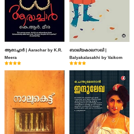
ആരാച്ചാര്‍ | Aarachar by K.R.
ബാല്യകാലസഖി |
Meera
Balyakalasakhi by Vaikom
Muhammad Basheer
Rated
Rated
4.50
4.60
out of 5
out of 5