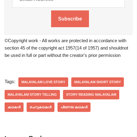
Subscribe
©Copyright work - All works are protected in accordance with
section 45 of the copyright act 1957(14 of 1957) and shouldnot
be used in full or part without the creator's prior permission
Tags:
MALAYALAM LOVE STORY
MALAYALAM SHORT STORY
MALAYALAM STORY TELLING
STORY READING MALAYALAM
കഥകൾ
ചെറുകഥകൾ
പ്രണയ കഥകൾ