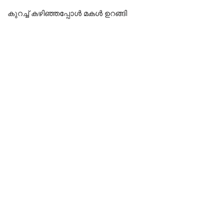
കുറച്ച് കഴിഞ്ഞപ്പോൾ മകൾ ഉറങ്ങി