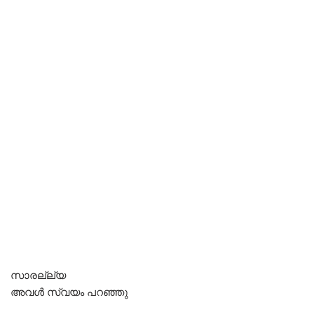
സാരല്ല്യ
അവൾ സ്വയം പറഞ്ഞു