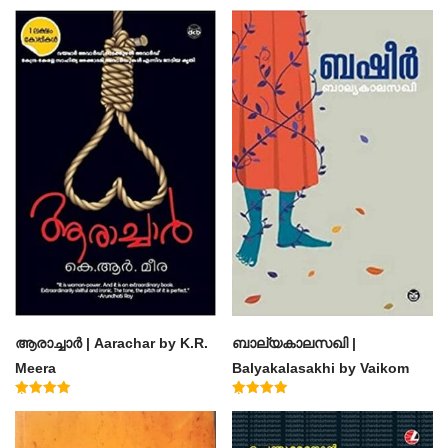
ആരാച്ചാര്‍ | Aarachar by K.R.
ബാല്യകാലസഖി |
Meera
Balyakalasakhi by Vaikom
Muhammad Basheer
Rated
Rated
4.50
4.60
out of 5
out of 5