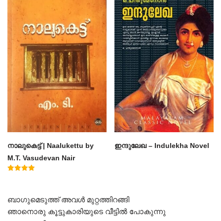
നാലുകെട്ട് | Naalukettu by
ഇന്ദുലേഖ – Indulekha Novel
M.T. Vasudevan Nair
Rated
5.00
out of 5
ബാഗുമെടുത്ത് അവൾ മുറ്റത്തിറങ്ങി
ഞാനൊരു കൂട്ടുകാരിയുടെ വീട്ടിൽ പോകുന്നു