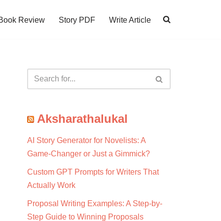
Book Review
Story PDF
Write Article
Aksharathalukal
AI Story Generator for Novelists: A
Game-Changer or Just a Gimmick?
Custom GPT Prompts for Writers That
Actually Work
Proposal Writing Examples: A Step-by-
Step Guide to Winning Proposals