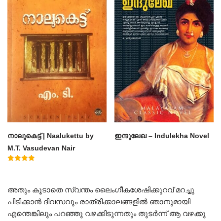
നാലുകെട്ട് | Naalukettu by
ഇന്ദുലേഖ – Indulekha Novel
M.T. Vasudevan Nair
Rated
5.00
out of 5
അതും കൂടാതെ സ്വന്തം ലൈംഗീകശേഷിക്കുറവ് മറച്ചു
പിടിക്കാൻ ദിവസവും രാത്രിക്കാലങ്ങളിൽ ഞാനുമായി
എന്തെങ്കിലും പറഞ്ഞു വഴക്കിടുന്നതും തുടർന്ന് ആ വഴക്കു