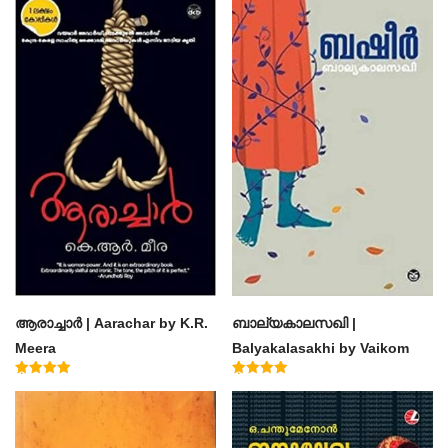
ആരാച്ചാര്‍ | Aarachar by K.R.
ബാല്യകാലസഖി |
Meera
Balyakalasakhi by Vaikom
Muhammad Basheer
Rated
Rated
4.50
4.60
out of 5
out of 5