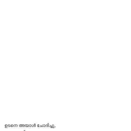
ഉടനെ അയാൾ ചോദിച്ചു,