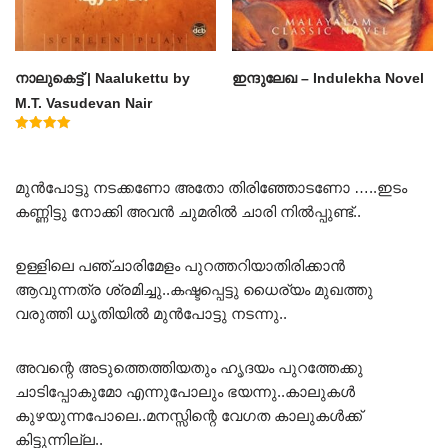
നാലുകെട്ട് | Naalukettu by
ഇന്ദുലേഖ – Indulekha Novel
M.T. Vasudevan Nair
Rated
5.00
out of 5
മുൻപോട്ടു നടക്കണോ അതോ തിരിഞ്ഞോടണോ …..ഇടം
കണ്ണിട്ടു നോക്കി അവൻ ചുമരിൽ ചാരി നിൽപ്പുണ്ട്..
ഉള്ളിലെ പഞ്ചാരിമേളം പുറത്തറിയാതിരിക്കാൻ
ആവുന്നത്ര ശ്രമിച്ചു..കഷ്ടപ്പെട്ടു ധൈര്യം മുഖത്തു
വരുത്തി ധൃതിയിൽ മുൻപോട്ടു നടന്നു..
അവന്റെ അടുത്തെത്തിയതും ഹൃദയം പുറത്തേക്കു
ചാടിപ്പോകുമോ എന്നുപോലും ഭയന്നു..കാലുകൾ
കുഴയുന്നപോലെ..മനസ്സിന്റെ വേഗത കാലുകൾക്ക്
കിട്ടുന്നില്ല..