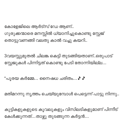
കോളേജിലെ ആർട്‌സ് ഡേ ആണ്..
ഗുരുക്കന്മാരെ മനസ്സിൽ ധ്യാനിച്ചുകൊണ്ടു സ്റ്റേജ്
തൊട്ടുവണങ്ങി വലതു കാൽ വച്ചു കയറി..
3വയസ്സുമുതൽ ചിലങ്ക കെട്ടി തുടങ്ങിയതാണ്..ഒരുപാട്
സ്റ്റേജുകൾ പിന്നിട്ടത് കൊണ്ടു പേടി തോന്നിയില്ല…
“പൂരയ കർമ്മേ… നൈഷധ ചരിതം…🎵🎵
മതിമറന്നു നൃത്തം ചെയ്യുമ്പോൾ പെട്ടെന്ന് പാട്ടു നിന്നു..
കുട്ടികളുകളുടെ കൂവലുകളും വിസിലടികളുമാണ് പിന്നീട്
കേൾക്കുന്നത്…താഴ്ന്നു തുടങ്ങുന്ന കർട്ടൻ…