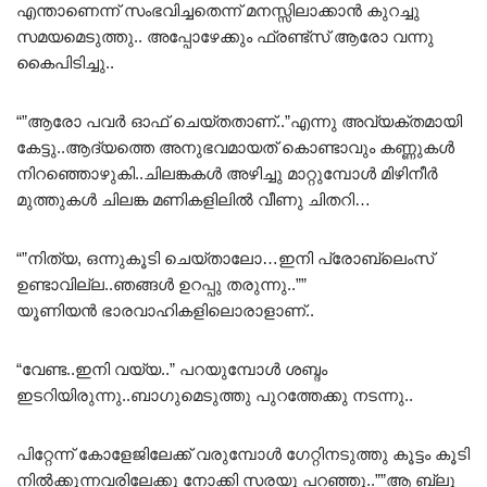
എന്താണെന്ന് സംഭവിച്ചതെന്ന് മനസ്സിലാക്കാൻ കുറച്ചു
സമയമെടുത്തു.. അപ്പോഴേക്കും ഫ്രണ്ട്‌സ് ആരോ വന്നു
കൈപിടിച്ചു..
“”ആരോ പവർ ഓഫ് ചെയ്തതാണ്..”എന്നു അവ്യക്തമായി
കേട്ടു..ആദ്യത്തെ അനുഭവമായത് കൊണ്ടാവും കണ്ണുകൾ
നിറഞ്ഞൊഴുകി..ചിലങ്കകൾ അഴിച്ചു മാറ്റുമ്പോൾ മിഴിനീർ
മുത്തുകൾ ചിലങ്ക മണികളിലിൽ വീണു ചിതറി…
“”നിത്യ, ഒന്നുകൂടി ചെയ്താലോ…ഇനി പ്രോബ്ലെംസ്
ഉണ്ടാവില്ല..ഞങ്ങൾ ഉറപ്പു തരുന്നു..””
യൂണിയൻ ഭാരവാഹികളിലൊരാളാണ്..
“വേണ്ട..ഇനി വയ്യ..” പറയുമ്പോൾ ശബ്ദം
ഇടറിയിരുന്നു..ബാഗുമെടുത്തു പുറത്തേക്കു നടന്നു..
പിറ്റേന്ന് കോളേജിലേക്ക് വരുമ്പോൾ ഗേറ്റിനടുത്തു കൂട്ടം കൂടി
നിൽക്കുന്നവരിലേക്കു നോക്കി സരയൂ പറഞ്ഞു..””ആ ബ്ലൂ