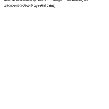
അന്നൗൻസ്‌മെന്റ് മുഴങ്ങി കേട്ടു..