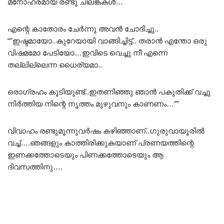
മനോഹരമായ രണ്ടു ചിലങ്കകൾ…
എന്റെ കാതോരം ചേർന്നു അവൻ ചോദിച്ചു..
“”ഇഷ്ടമായോ..കുറേയായി വാങ്ങിച്ചിട്ട്.. തരാൻ എന്തോ ഒരു
വിഷമമോ പേടിയോ…ഇവിടെ വെച്ചു നീ എന്നെ
തല്ലില്ലെന്ന ധൈര്യമാ..
ഒരാഗ്രഹം കൂടിയുണ്ട്..ഇതണിഞ്ഞു ഞാൻ പകുതിക്ക് വച്ചു
നിർത്തിയ നിന്റെ നൃത്തം മുഴുവനും കാണണം…””
വിവാഹം രണ്ടുമൂന്നുവർഷം കഴിഞ്ഞാണ്..ഗുരുവായൂരിൽ
വച്ച്….ഞങ്ങളും കാത്തിരിക്കുകയാണ് പ്രണയത്തിന്റെ
ഇണക്കത്തോടെയും പിണക്കത്തോടെയും ആ
ദിവസത്തിനു….