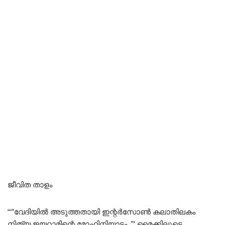
ജീവിത താളം
“‘”വേദിയിൽ അടുത്തതായി ഇന്റർസോൺ കലാതിലകം
നിത്യ ജയറാമിന്റെ മോഹിനിയാട്ടം..”‘ മൈക്കിലൂടെ