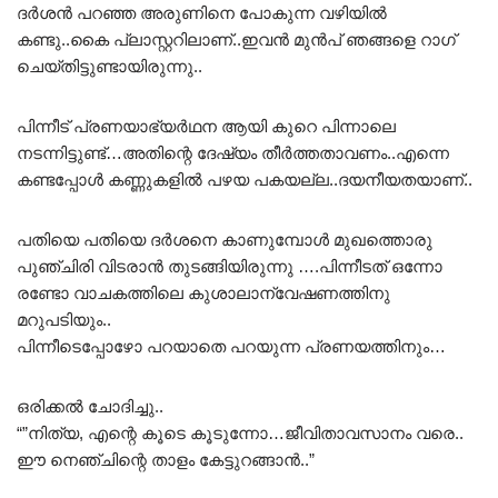
ദർശൻ പറഞ്ഞ അരുണിനെ പോകുന്ന വഴിയിൽ
കണ്ടു..കൈ പ്ലാസ്റ്ററിലാണ്..ഇവൻ മുൻപ് ഞങ്ങളെ റാഗ്
ചെയ്തിട്ടുണ്ടായിരുന്നു..
പിന്നീട് പ്രണയാഭ്യർഥന ആയി കുറെ പിന്നാലെ
നടന്നിട്ടുണ്ട്…അതിന്റെ ദേഷ്യം തീർത്തതാവണം..എന്നെ
കണ്ടപ്പോൾ കണ്ണുകളിൽ പഴയ പകയല്ല..ദയനീയതയാണ്..
പതിയെ പതിയെ ദർശനെ കാണുമ്പോൾ മുഖത്തൊരു
പുഞ്ചിരി വിടരാൻ തുടങ്ങിയിരുന്നു ….പിന്നീടത് ഒന്നോ
രണ്ടോ വാചകത്തിലെ കുശാലാന്വേഷണത്തിനു
മറുപടിയും..
പിന്നീടെപ്പോഴോ പറയാതെ പറയുന്ന പ്രണയത്തിനും…
ഒരിക്കൽ ചോദിച്ചു..
“”നിത്യ, എന്റെ കൂടെ കൂടുന്നോ…ജീവിതാവസാനം വരെ..
ഈ നെഞ്ചിന്റെ താളം കേട്ടുറങ്ങാൻ..”