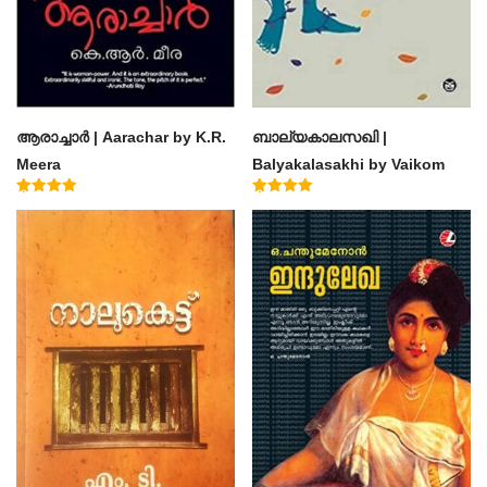
ആരാച്ചാര്‍ | Aarachar by K.R.
ബാല്യകാലസഖി |
Meera
Balyakalasakhi by Vaikom
Muhammad Basheer
Rated
Rated
4.50
4.60
out of 5
out of 5