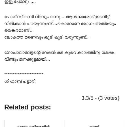
ഇട്ടു പോലും ….
പോലീസ് വണ്ടി വീണ്ടും വന്നു …ആൾക്കാരോട് ഇടവിട്ട്
നിൽക്കാൻ പറയുന്നുണ്ട് …കൊറോണ രോഗം അത്രയും
ഭയങ്കരമാണ് ..
ലോകത്ത് മരണവും കൂടി കൂടി വരുന്നുണ്ട്…
ഗോപാലാലേട്ടന്റെ റേഷൻ കട കുറെ കാലത്തിനു ശേഷം
വീണ്ടും ജനക്കൂട്ടമായി…
***********************
ശിഹാബ് പട്ടാരി
3.3/5 - (3 votes)
Related posts:
ജാലക കൂടിനുള്ളിൽ
ചാരൻ