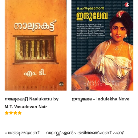
out of 5
out of 5
നാലുകെട്ട് | Naalukettu by
ഇന്ദുലേഖ – Indulekha Novel
M.T. Vasudevan Nair
Rated
5.00
out of 5
പാത്തുമ്മയാണ് ….വയസ്സ് എൺപത്തിഅഞ്ചാണ്..പണ്ട്