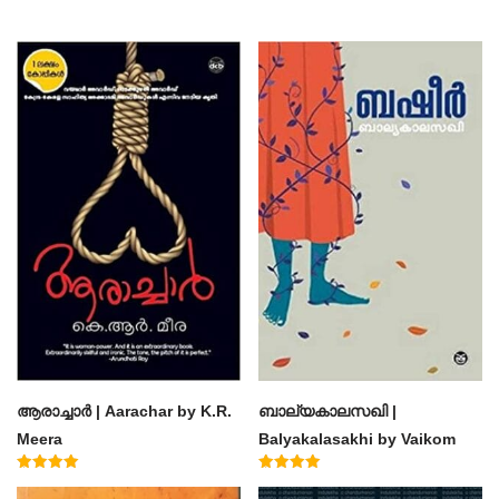
ആരാച്ചാര്‍ | Aarachar by K.R.
ബാല്യകാലസഖി |
Meera
Balyakalasakhi by Vaikom
Muhammad Basheer
Rated
Rated
4.50
4.60