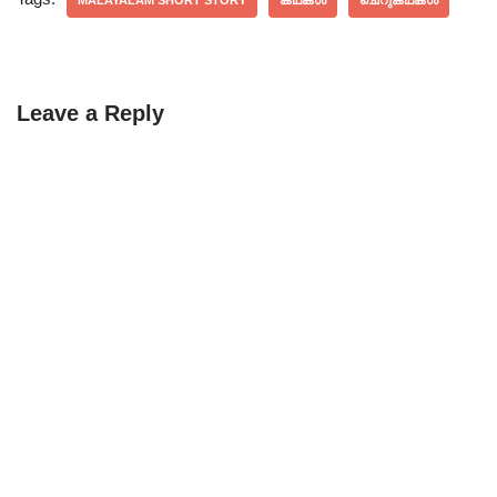
MALAYALAM SHORT STORY
കഥകൾ
ചെറുകഥകൾ
Leave a Reply