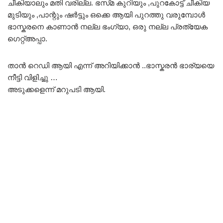
ചീകിയാലും മതി വരില്ല. ഭസ്‌മ കുറിയും ,പുറകോട്ട് ചീകിയ
മുടിയും ,പാന്റും ഷർട്ടും ഒക്കെ ആയി പുറത്തു വരുമ്പോൾ
ഭാസ്കരനെ കാണാൻ നല്ല ഭംഗ്യാ, ഒരു നല്ല പ്രത്യേക
ഗെറ്റ്അപ്പാ.
താൻ റെഡി ആയി എന്ന് അറിയിക്കാൻ ..ഭാസ്കരൻ ഭാര്യയെ
നീട്ടി വിളിച്ചു …
അടുക്കളെന്ന് മറുപടി ആയി.