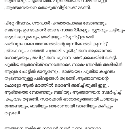
ആണേലും വച്ചാൽ മതി. പൂജാരിയോട് സമ്മതം മൂളി
,ആഞ്ജനേയനെ തൊഴുത് വീട്ടിലേക്ക് മടങ്ങി.
പിറ്റേ ദിവസം, ഗൗഡാർ പറഞ്ഞപോലെ ബോണ്ടയും,
ബജിയും ഉണ്ടാക്കാൻ വേണ്ട സാമഗ്രികളും ,സ്റ്റൗവും ,ചട്ടിയും
ആയി ഭാസ്കരനും, ഭാര്യയും വീടുവിട്ട് ഇറങ്ങി.
പതിവുപോലെ അമ്പലത്തിന്റെ മുന്നിലെത്തി കുമ്പിട്ട്
,തിലകവും ചാർത്തി, പൂജാരി പൂജിച്ച് തന്ന ആഞ്ജനേയ
ഫോട്ടോയും , ജപിച്ച് തന്ന ചുവന്ന ചരട് ,കൈയിൽ കെട്ടി.
പുതിയ ആത്മവിശ്വാസത്തോടെ സമരപന്തലിൽ അരികിൽ,
ആല്മര ചോട്ടിൽ ഭാസ്കരനും , ഭാര്യയും പുതിയ കച്ചവടം
തുടങ്ങാനുള്ള പരിവട്ടങ്ങൾ തുടങ്ങി .ആഞ്ജനേയന്റെ
ഫോട്ടോ ആൽ മരത്തിൽ ഒരാണി അടിച്ച് തൂക്കി ഇട്ടു .
ആദ്യത്തെ ബോണ്ടയും ബജിയും ആഞ്ജനേയന് സമർപ്പിച്ച്
,കച്ചവടം തുടങ്ങി. സമരക്കാർ ഓരോരുത്തരായി ചായയും
ബോണ്ടയും, ബജിയും ഓരോന്നായി വാങ്ങിയും കഴിച്ചും
തുടങ്ങി.
അങ്ങനെ ഇരിക്കെ ഗൗഡർ സാർ വന്നു. ഭാസ്കരാ,