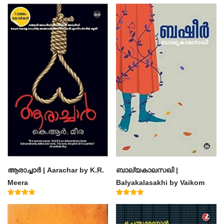
ആരാച്ചാര്‍ | Aarachar by K.R.
ബാല്യകാലസഖി |
Meera
Balyakalasakhi by Vaikom
Muhammad Basheer
Rated
Rated
4.50
4.60
out of 5
out of 5