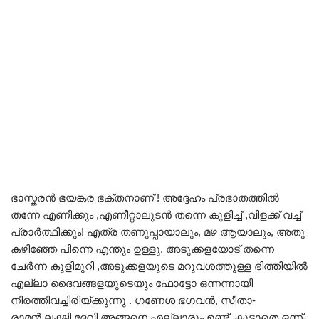
ഭാസ്കരൻ ഭയങ്കര ഭക്തനാണ് ! അദ്ദേഹം പ്രഭാതത്തിൽ
തന്നേ എണീക്കും ,എണീറ്റാലുടൻ തന്നെ കുളിച്ച് ,വിളക്ക് വച്ച്
പ്രാർത്ഥിക്കും! എത്ര തണുപ്പായാലും, മഴ ആയാലും, അതു
കഴിഞ്ഞേ പിന്നെ എന്തും ഉള്ളു. അടുക്കളയോട് തന്നെ
ചേർന്ന കുളിമുറി ,അടുക്കളയുടെ മറുവശത്തുള്ള ഭിത്തിയിൽ
എല്ലാ ദൈവങ്ങളയുടെയും ഫോട്ടോ ഒന്നന്നായി
നിരത്തിവച്ചിരിയ്ക്കുന്നു . ഗണേശ ഭഗവൻ, സീതാ-
രാമൻ,ലക്ഷ്മി ദേവി അങ്ങനെ എല്ലാരും ഉണ്ട്. കൂടാതെ ഒന്ന്-