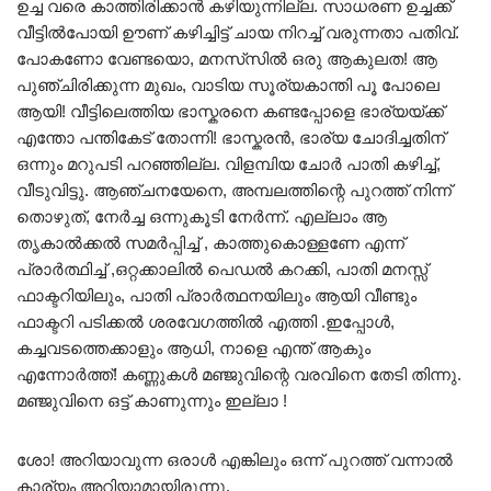
ഉച്ച വരെ കാത്തിരിക്കാൻ കഴിയുന്നില്ല. സാധരണ ഉച്ചക്ക്
വീട്ടിൽപോയി ഊണ് കഴിച്ചിട്ട് ചായ നിറച്ച് വരുന്നതാ പതിവ്.
പോകണോ വേണ്ടയൊ, മനസ്‌സിൽ ഒരു ആകുലത! ആ
പുഞ്ചിരിക്കുന്ന മുഖം, വാടിയ സൂര്യകാന്തി പൂ പോലെ
ആയി! വീട്ടിലെത്തിയ ഭാസ്കരനെ കണ്ടപ്പോളെ ഭാര്യയ്ക്ക്
എന്തോ പന്തികേട് തോന്നി! ഭാസ്കരൻ, ഭാര്യ ചോദിച്ചതിന്
ഒന്നും മറുപടി പറഞ്ഞില്ല. വിളമ്പിയ ചോർ പാതി കഴിച്ച്,
വീടുവിട്ടു. ആഞ്ചനയേനെ, അമ്പലത്തിന്റെ പുറത്ത് നിന്ന്
തൊഴുത്, നേർച്ച ഒന്നുകൂടി നേർന്ന്. എല്ലാം ആ
തൃകാൽക്കൽ സമർപ്പിച്ച് , കാത്തുകൊള്ളണേ എന്ന്
പ്രാർത്ഥിച്ച് ,ഒറ്റക്കാലിൽ പെഡൽ കറക്കി, പാതി മനസ്സ്‌
ഫാക്ടറിയിലും, പാതി പ്രാർത്ഥനയിലും ആയി വീണ്ടും
ഫാക്ടറി പടിക്കൽ ശരവേഗത്തിൽ എത്തി .ഇപ്പോൾ,
കച്ചവടത്തെക്കാളും ആധി, നാളെ എന്ത് ആകും
എന്നോർത്ത്! കണ്ണുകൾ മഞ്ജുവിന്റെ വരവിനെ തേടി തിന്നു.
മഞ്ജുവിനെ ഒട്ട് കാണുന്നും ഇല്ലാ !
ശോ! അറിയാവുന്ന ഒരാൾ എങ്കിലും ഒന്ന് പുറത്ത് വന്നാൽ
കാര്യം അറിയാമായിരുന്നു.