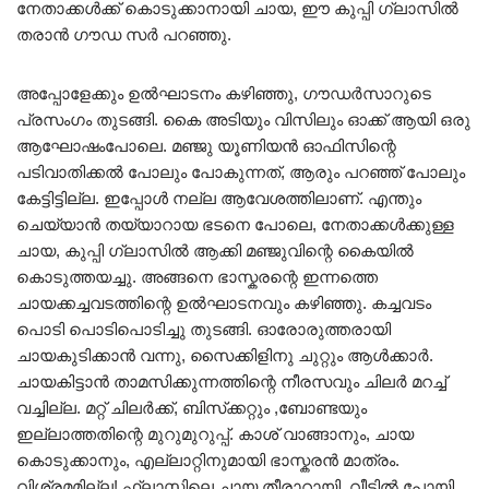
നേതാക്കൾക്ക് കൊടുക്കാനായി ചായ, ഈ കുപ്പി ഗ്ലാസിൽ
തരാൻ ഗൗഡ സർ പറഞ്ഞു.
അപ്പോളേക്കും ഉൽഘാടനം കഴിഞ്ഞു, ഗൗഡർസാറുടെ
പ്രസംഗം തുടങ്ങി. കൈ അടിയും വിസിലും ഓക്ക് ആയി ഒരു
ആഘോഷംപോലെ. മഞ്ജു യൂണിയൻ ഓഫിസിന്റെ
പടിവാതിക്കൽ പോലും പോകുന്നത്, ആരും പറഞ്ഞ് പോലും
കേട്ടിട്ടില്ല. ഇപ്പോൾ നല്ല ആവേശത്തിലാണ്. എന്തും
ചെയ്യാൻ തയ്യാറായ ഭടനെ പോലെ, നേതാക്കൾക്കുള്ള
ചായ, കുപ്പി ഗ്ലാസിൽ ആക്കി മഞ്ജുവിന്റെ കൈയിൽ
കൊടുത്തയച്ചു. അങ്ങനെ ഭാസ്കരന്റെ ഇന്നത്തെ
ചായക്കച്ചവടത്തിന്റെ ഉൽഘാടനവും കഴിഞ്ഞു. കച്ചവടം
പൊടി പൊടിപൊടിച്ചു തുടങ്ങി. ഓരോരുത്തരായി
ചായകുടിക്കാൻ വന്നു, സൈക്കിളിനു ചുറ്റും ആൾക്കാർ.
ചായകിട്ടാൻ താമസിക്കുന്നത്തിന്റെ നീരസവും ചിലർ മറച്ച്
വച്ചില്ല. മറ്റ് ചിലർക്ക്, ബിസ്‌ക്കറ്റും ,ബോണ്ടയും
ഇല്ലാത്തതിന്റെ മുറുമുറുപ്പ്. കാശ് വാങ്ങാനും, ചായ
കൊടുക്കാനും, എല്ലാറ്റിനുമായി ഭാസ്കരൻ മാത്രം.
വിശ്രമമില്ല! ഫ്ലാസ്കിലെ ചായ തീരാറായി. വീട്ടിൽ പോയി