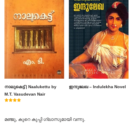
നാലുകെട്ട് | Naalukettu by
ഇന്ദുലേഖ – Indulekha Novel
M.T. Vasudevan Nair
Rated
5.00
out of 5
മഞ്ജു, കുറെ കുപ്പി ഗ്ലാസുമായി വന്നു.