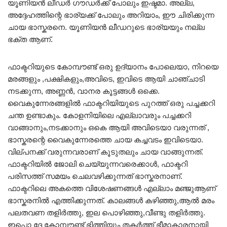
യൂണിയൻ ലീഡർ ഗൗഡർക്ക് പോലും ഇഷ്ടമാ. അല്ല,
അദ്ദേഹത്തിന്റെ ഭാര്യക്ക് പോലും അറിയാം, ഈ ചിരിക്കുന്ന
ചായ ഭാസ്കരനെ. യൂണിയൻ ലീഡറുടെ ഭാര്യയും നല്ല
ഭക്ത ആണ്.
ഫാക്ടറിയുടെ കോമ്പൗണ്ട് ഒരു ഉദ്യാനം പോലെയാ, നിറയെ
മരങ്ങളും ,പക്ഷികളും,അവിടെ, ഇവിടെ ആയി ചാഞ്ചാടി
നടക്കുന്ന, അണ്ണൻ, വാനര കൂട്ടങ്ങൾ ഒക്കെ.
വൈകുന്നേരങ്ങളിൽ ഫാക്ടറിയിയുടെ പുറത്ത് ഒരു പച്ചക്കറി
ചന്ത ഉണ്ടാകും. കോളനിയിലെ എല്ലാവരും പച്ചക്കറി
വാങ്ങാനും,നടക്കാനും ഒകെ ആയി അവിടെയാ വരുന്നത് ,
ഭാസ്കരന്റെ വൈകുന്നേരത്തെ ചായ കച്ചവടം ഇവിടെയാ.
വില്പനക്ക് വരുന്നവരാണ് കൂടുതലും ചായ വാങ്ങുന്നത്.
ഫാക്ടറിയിൽ ജോലി ചെയ്യുന്നവരെക്കാൾ, ഫാക്ടറി
പരിസത്ത് സമയം ചെലവഴിക്കുന്നത് ഭാസ്കരനാണ്.
ഫാക്ടറിലെ അകത്തെ വിശേഷണങ്ങൾ എല്ലാം മഞ്ജുആണ്
ഭാസ്കരനിൽ എത്തിക്കുന്നത്. കാലങ്ങൾ കഴിഞ്ഞു,ആൽ മരം
പലതവണ തളിർത്തു, ഇല പൊഴിഞ്ഞു,വീണ്ടു തളിർത്തു.
ഇപ്പൊ ദേ കോമ്പൗണ്ട് ഭിത്തിയും തകർത്ത് ഭീമാകാരനായി