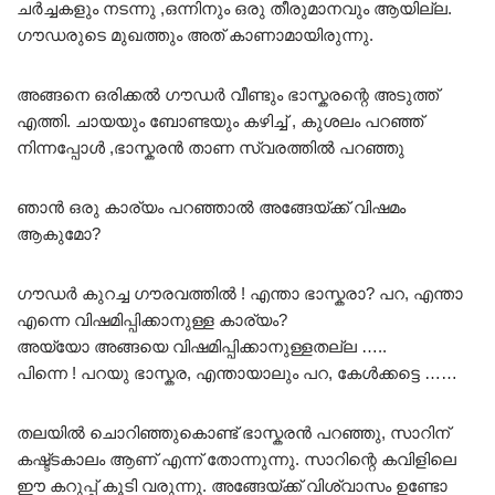
ചർച്ചകളും നടന്നു ,ഒന്നിനും ഒരു തീരുമാനവും ആയില്ല.
ഗൗഡരുടെ മുഖത്തും അത് കാണാമായിരുന്നു.
അങ്ങനെ ഒരിക്കൽ ഗൗഡർ വീണ്ടും ഭാസ്കരന്റെ അടുത്ത്
എത്തി. ചായയും ബോണ്ടയും കഴിച്ച് , കുശലം പറഞ്ഞ്
നിന്നപ്പോൾ ,ഭാസ്കരൻ താണ സ്വരത്തിൽ പറഞ്ഞു
ഞാൻ ഒരു കാര്യം പറഞ്ഞാൽ അങ്ങേയ്ക്ക് വിഷമം
ആകുമോ?
ഗൗഡർ കുറച്ച ഗൗരവത്തിൽ ! എന്താ ഭാസ്കരാ? പറ, എന്താ
എന്നെ വിഷമിപ്പിക്കാനുള്ള കാര്യം?
അയ്യോ അങ്ങയെ വിഷമിപ്പിക്കാനുള്ളതല്ല …..
പിന്നെ ! പറയു ഭാസ്കര, എന്തായാലും പറ, കേൾക്കട്ടെ ……
തലയിൽ ചൊറിഞ്ഞുകൊണ്ട് ഭാസ്കരൻ പറഞ്ഞു, സാറിന്
കഷ്ട്ടകാലം ആണ് എന്ന് തോന്നുന്നു. സാറിന്റെ കവിളിലെ
ഈ കറുപ്പ് കൂടി വരുന്നു. അങ്ങേയ്ക്ക് വിശ്വാസം ഉണ്ടോ