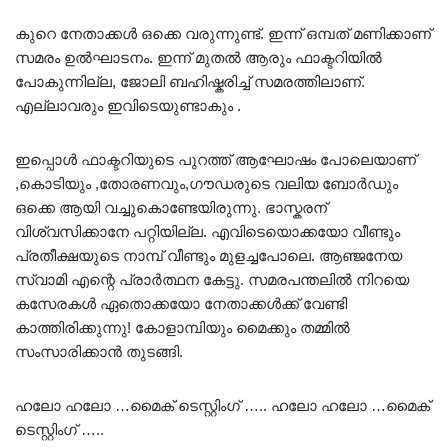
കുറെ നേതാക്കൾ ഒക്കെ വരുന്നുണ്ട്. ഇന്ന് ഒമ്പത് മണിക്കാണ്
സമരം ഉൽഘാടനം. ഇന്ന് മുതൽ ആരും ഫാക്ടറിയിൽ
പോകുന്നില്ല, ജോലി ബഹിഷ്കരിച്ച് സമരത്തിലാണ്.
എല്ലാവരും ഇവിടെയുണ്ടാകും .
ഇപ്പൊൾ ഫാക്ടറിയുടെ പുറത്ത് ആഘോഷം പോലെയാണ്
,കൊടിയും ,തോരണവും,ഗൗഡരുടെ വലിയ ബോർഡും
ഒക്കെ ആയി വച്ചുകൊണ്ടേയിരുന്നു. ഭാസ്കരന്
വിശ്വസിക്കാനേ പറ്റിയില്ല. എവിടെയൊക്കയോ വീണ്ടും
പ്രതീക്ഷയുടെ നാമ്പ് വീണ്ടും മുളച്ചപോലെ. ആഞ്ജനേയ
സ്വാമി എന്റെ പ്രാർത്ഥന കേട്ടു. സമരപന്തലിൽ നിറയെ
കസേരകൾ ഏതൊക്കയോ നേതാക്കൾക്ക് വേണ്ടി
കാത്തിരിക്കുന്നു! കോളാമ്പിയും മൈക്കും തമ്മിൽ
സംസാരിക്കാൻ തുടങ്ങി.
ഹലോ ഹലോ …മൈക് ടെസ്റ്റിംഗ് ….. ഹലോ ഹലോ …മൈക്
ടെസ്റ്റിംഗ് …..