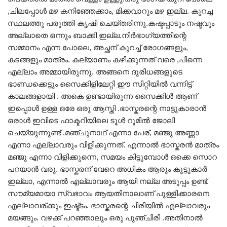
,ചിലപ്പോൾ മഴ കനിഞ്ഞേക്കാം, മിക്കവാറും മഴ ഇല്ല. കുറച്ച
സ്ഥലത്തു പരുത്തി കൃഷി ചെയ്തരിന്നു.കഷ്ടപ്പാടും നഷ്ടവും
അല്ലാതെ ഒന്നും ബാക്കി ഇല്ല.നിർഭാഗ്യത്തിന്റെ
സമ്മാനം എന്ന പോലെ, അച്ഛന് കുറച്ച് രോഗങ്ങളും,
കടങ്ങളും മാത്രം. കല്യാണം കഴിക്കുന്നത് വരെ ,പിന്നെ
എല്ലാം അമ്മായിരുന്നു. അങ്ങനെ ദുരിധങ്ങളുടെ
ഭാണ്ഡക്കെട്ടും സൈക്കിളിലേറ്റി ഈ സിറ്റിയിൽ വന്നിട്ട്
കാലങ്ങളായി . അകെ ഉണ്ടായിരുന്ന സൈക്കിൾ ആണ്
ഇപ്പൊൾ ഉള്ള ഒരേ ഒരു ആസ്തി .ഭാസ്കരന്റെ നാട്ടുകാരാൻ
ഒരാൾ ഇവിടെ ഫാക്ടറിയിലെ ടൂൾ റൂമിൽ ജോലി
ചെയ്യുന്നുണ്ട് .മഞ്ചുനാഥ്‌ എന്നാ പേര്, മഞ്ജു അണ്ണാ
എന്നാ എല്ലാവരും വിളിക്കുന്നത്. എന്നാൽ ഭാസ്കരൻ മാത്രം
മഞ്ജു എന്നാ വിളിക്കുന്നെ, സമയം കിട്ടുമ്പോൾ ഒക്കെ സൊറ
പറയാൻ വരു. ഭാസ്കരന് വേറെ അധികം ആരും കൂട്ടുകാർ
ഇല്ലാ, എന്നാൽ എല്ലാവരും ആയി നല്ല അടുപ്പം ഉണ്ട്.
സൗമ്യമായാ സ്വഭാവം ആയതിനാലാണ് പുള്ളിക്കാരനെ
എല്ലാവര്ക്കും ഇഷ്ട്ടം. ഭാസ്കരന്റെ ചിരിയിൽ എല്ലാവരും
മയങ്ങും. വഴക്ക് പറഞ്ഞാലും ഒരു പുഞ്ചിരി .അതിനാൽ