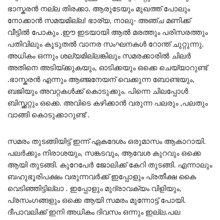
ഭാസ്കരൻ നല്ല തിരക്കാ. ആരുടേയും മുഖത്ത് പോലും
നോക്കാൻ സമയമില്ല! ഭാര്യ, നാലു- അഞ്ച മണിക്ക്
വീട്ടിൽ പോകും .ഈ ഇടയായി ആൽ മരത്തും പരിസരത്തും
പതിവിലും കൂടുതൽ വാനര സംഘനകൾ റോന്ത് ചുറ്റുന്നു.
അധികം ഒന്നും ശല്യമില്ലങ്കിലും സമരക്കാരിൽ ചിലർ
അതിനെ അടിയ്ക്കുകയും, ഓടിക്കയും ഒക്കെ ചെയ്യാറുണ്ട്
.ഭാസ്കരൻ എന്നും ആഞ്ജനേയന് വെക്കുന്ന ബോണ്ടയും,
ബജിയും അവറ്റകൾക്ക് കൊടുക്കും. പിന്നെ ചിലപ്പോൾ
ബിസ്ക്കറ്റും ഒക്കെ. അവിടെ കഴിക്കാൻ വരുന്ന പലരും ,പലതും
വാങ്ങി കൊടുക്കാറുണ്ട് .
സമരം തുടങ്ങിയിട്ട് ഇന്ന് ഏകദേശം ഒരുമാസം ആകാറായി.
പലർക്കും നിരാശയും, സങ്കടവും, ആവേശ കുറവും ഒക്കെ
ആയി തുടങ്ങി. കുറേപേർ ജോലിക്ക് കേറി തുടങ്ങി. എന്നാലും
ബഹുഭൂരിപക്ഷം വരുന്നവർക്ക് ഇപ്പോളും പ്രതീക്ഷ കൈ
വെടിഞ്ഞിട്ടില്ലാ . ഇപ്പോളും മുദ്രാവക്യം വിളിയും,
പ്രസംഗങ്ങളും ഒക്കെ ആയി സമരം മുന്നോട്ട് പോയി.
ദീപാവലിക്ക് ഇനി അധികം ദിവസം ഒന്നും ഇല്ല.പല