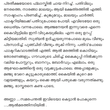
പ്രതീക്ഷയോടെ ഫ്ലാസ്കിൽ ചായ നിറച്ച് . പതിവിലും
നേരത്തെ, നാരങ്ങാ മാലയും ആയി ക്ഷേത്രത്തിൽ എത്തി.
സാഷ്ടാംഗം പ്രണമിച്ച് , കുങ്കുമവും, മാലയും ചാർത്തി,
ഫാക്ടറിയിലേക്ക് പതിവുപോലെ പോയി. എവിടെയോ ഒരു
ധൈര്യം വന്നപോലെ. ആഞ്ജനേയൻ ഇന്നുവരെ എന്നെ
കൈവിട്ടട്ടില്ല ഇനി വിടുകയുമില്ല. എന്ന ഒരു ഉറപ്പ്
കിട്ടിയമാതിരി. സുര്യൻ ഉദിച്ചുയരുന്നപോലെ മുഖം വീണ്ടും
പ്രസാദിച്ച്, പുഞ്ചിരി വീണ്ടും തൂകി നിന്നു. പതിവ് പോലെ
ഫാക്ടറികവാടത്തിൽ എത്തി. ആൽ മരത്തിൽ കൊടിയും
തോരണങ്ങളും. ഗൗഡരുടെ ചിരിച്ച്, കൈകൂപ്പി നിൽക്കുന്ന
വലിയ പോസ്റ്ററും, ബാനറും, ബോർഡും എല്ലാം. ഒരു
ആഘോഷത്തിന്റെ ഒരു വട്ടക്കൂട്ടംപോലെ. അപ്പോളേക്കും,
മഞ്ജു വേറെ കൂട്ടുകാരുമൊത്ത്, കൈയിൽ കുറെ മര
വളയങ്ങളും, കയറും ഒക്കെ ആയി പതുക്കെ വരുന്നത്കണ്ടു.
മഞ്ജു, ഭാസ്കരനെ കണ്ട പാടെ,
അണ്ണാ …സമരപന്തൽ ഇവിടെയാ കെട്ടാൻ പോകുന്നെ
…,ആൽമരത്തിനടിയിൽ .