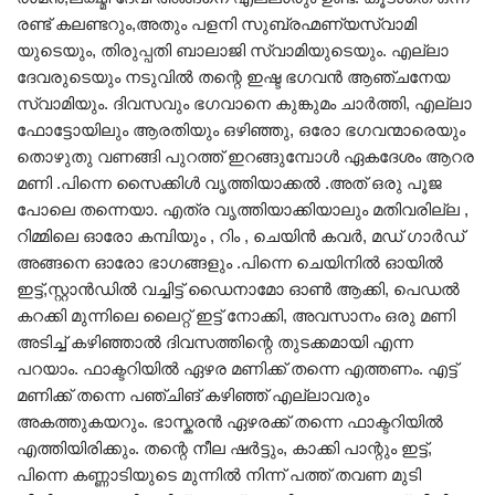
രണ്ട് കലണ്ടറും,അതും പളനി സുബ്രഹ്മണ്യസ്വാമി
യുടെയും, തിരുപ്പതി ബാലാജി സ്വാമിയുടെയും. എല്ലാ
ദേവരുടെയും നടുവിൽ തന്റെ ഇഷ്ട ഭഗവൻ ആഞ്ചനേയ
സ്വാമിയും. ദിവസവും ഭഗവാനെ കുങ്കുമം ചാർത്തി, എല്ലാ
ഫോട്ടോയിലും ആരതിയും ഒഴിഞ്ഞു, ഒരോ ഭഗവന്മാരെയും
തൊഴുതു വണങ്ങി പുറത്ത് ഇറങ്ങുമ്പോൾ ഏകദേശം ആറര
മണി .പിന്നെ സൈക്കിൾ വൃത്തിയാക്കൽ .അത് ഒരു പൂജ
പോലെ തന്നെയാ. എത്ര വൃത്തിയാക്കിയാലും മതിവരില്ല ,
റിമ്മിലെ ഓരോ കമ്പിയും , റിം , ചെയിൻ കവർ, മഡ് ഗാർഡ്
അങ്ങനെ ഓരോ ഭാഗങ്ങളും .പിന്നെ ചെയിനിൽ ഓയിൽ
ഇട്ട്,സ്റ്റാൻഡിൽ വച്ചിട്ട് ഡൈനാമോ ഓൺ ആക്കി, പെഡൽ
കറക്കി മുന്നിലെ ലൈറ്റ് ഇട്ട് നോക്കി, അവസാനം ഒരു മണി
അടിച്ച് കഴിഞ്ഞാൽ ദിവസത്തിന്റെ തുടക്കമായി എന്ന
പറയാം. ഫാക്ടറിയിൽ ഏഴര മണിക്ക് തന്നെ എത്തണം. എട്ട്
മണിക്ക് തന്നെ പഞ്ചിങ് കഴിഞ്ഞ് എല്ലാവരും
അകത്തുകയറും. ഭാസ്കരൻ ഏഴരക്ക് തന്നെ ഫാക്ടറിയിൽ
എത്തിയിരിക്കും. തന്റെ നീല ഷർട്ടും, കാക്കി പാന്റും ഇട്ട്,
പിന്നെ കണ്ണാടിയുടെ മുന്നിൽ നിന്ന് പത്ത് തവണ മുടി