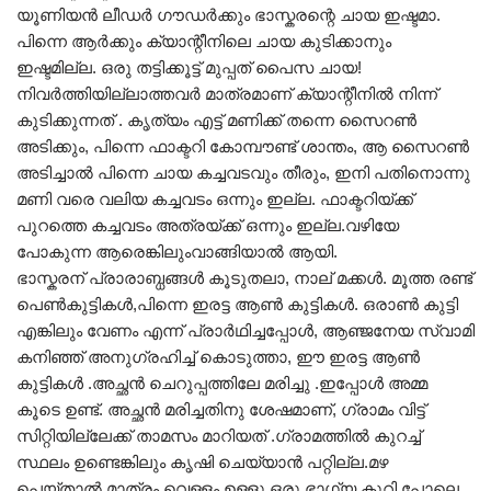
യൂണിയൻ ലീഡർ ഗൗഡർക്കും ഭാസ്കരന്റെ ചായ ഇഷ്ടമാ.
പിന്നെ ആർക്കും ക്യാന്റീനിലെ ചായ കുടിക്കാനും
ഇഷ്ടമില്ല. ഒരു തട്ടിക്കൂട്ട് മുപ്പത് പൈസ ചായ!
നിവർത്തിയില്ലാത്തവർ മാത്രമാണ് ക്യാന്റീനിൽ നിന്ന്
കുടിക്കുന്നത് . കൃത്യം എട്ട് മണിക്ക് തന്നെ സൈറൺ
അടിക്കും, പിന്നെ ഫാക്ടറി കോമ്പൗണ്ട് ശാന്തം, ആ സൈറൺ
അടിച്ചാൽ പിന്നെ ചായ കച്ചവടവും തീരും, ഇനി പതിനൊന്നു
മണി വരെ വലിയ കച്ചവടം ഒന്നും ഇല്ല. ഫാക്ടറിയ്ക്ക്
പുറത്തെ കച്ചവടം അത്രയ്ക്ക് ഒന്നും ഇല്ല.വഴിയേ
പോകുന്ന ആരെങ്കിലുംവാങ്ങിയാൽ ആയി.
ഭാസ്കരന് പ്രാരാബ്ധങ്ങൾ കൂടുതലാ, നാല് മക്കൾ. മൂത്ത രണ്ട്
പെൺകുട്ടികൾ,പിന്നെ ഇരട്ട ആൺ കുട്ടികൾ. ഒരാൺ കുട്ടി
എങ്കിലും വേണം എന്ന് പ്രാർഥിച്ചപ്പോൾ, ആഞ്ജനേയ സ്വാമി
കനിഞ്ഞ് അനുഗ്രഹിച്ച് കൊടുത്താ, ഈ ഇരട്ട ആൺ
കുട്ടികൾ .അച്ഛൻ ചെറുപ്പത്തിലേ മരിച്ചു .ഇപ്പോൾ അമ്മ
കൂടെ ഉണ്ട്. അച്ഛൻ മരിച്ചതിനു ശേഷമാണ്, ഗ്രാമം വിട്ട്
സിറ്റിയില്ലേക്ക് താമസം മാറിയത് .ഗ്രാമത്തിൽ കുറച്ച്
സ്ഥലം ഉണ്ടെങ്കിലും കൃഷി ചെയ്യാൻ പറ്റില്ല.മഴ
പെയ്താൽ മാത്രം വെള്ളം ഉള്ളു.ഒരു ഭാഗ്യ കുറി പോലെ