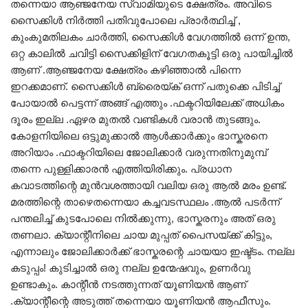
തന്നെയാ ആഞ്ജനേയ സ്വാമിയുടെ ക്ഷേത്രം. അവിടെ
സൈക്കിൾ നിർത്തി പതിവുപോലെ പ്രാർത്ഥിച്ച് ,
കുംകുമതിലകം ചാർത്തി, സൈക്കിൾ വേഗത്തിൽ ഒന്ന് ഉന്ത,
ഒറ്റ കാലിൽ ചവിട്ടി സൈക്കിളിന് വേഗതകൂട്ടി ഒരു പായിച്ചിൽ
ആണ് .ആഞ്ജനേയ ക്ഷേത്രം കഴിഞ്ഞാൽ പിന്നെ
ഇറക്കമാണ്. സൈക്കിൾ ബ്രൈയ്ക് ഒന്ന് പതുക്കെ പിടിച്ച്
പോയാൽ പെട്ടന്ന് അങ്ങ് എത്തും .ഫക്ടറിയിലേക്ക് അധികം
ദൂരം ഇല്ല .ഏഴര മുതൽ വണ്ടികൾ വരാൻ തുടങ്ങും.
കോളനിയിലെ ഒട്ടുമുക്കാൽ ആൾക്കാർക്കും ഭാസ്കരനെ
അറിയാം .ഫാക്ടറിയിലെ ജോലിക്കാർ വരുന്നതിനുമുമ്പ്
തന്നെ പുള്ളിക്കാരൻ എത്തിയിരിക്കും. പ്രധാന
കവാടത്തിന്റെ മുൻവശത്തായി വലിയ ഒരു ആൽ മരം ഉണ്ട്.
മരത്തിന്റെ താഴെതന്നെയാ കച്ചവടസ്ഥലം .ആൽ പടർന്ന്
പന്തലിച്ച് കുടപോലെ നിൽക്കുന്നു, ഭാസ്കരനും അത് ഒരു
തണലാ. ക്യാന്റീനിലെ ചായ മുപ്പത് പൈസയ്ക്ക് കിട്ടും,
എന്നാലും ജോലിക്കാർക്ക് ഭാസ്കരന്റെ ചായയാ ഇഷ്ട്ടം. നല്ല
കടുപ്പം! കുടിച്ചാൽ ഒരു നല്ല ഉന്മേഷവും, ഉണർവു
ഉണ്ടാകും. കാന്റീൻ നടത്തുന്നത് യൂണിയൻ ആണ്
.ക്യാന്റീന്റെ അടുത്ത് തന്നെയാ യൂണിയൻ ആഫീസും.