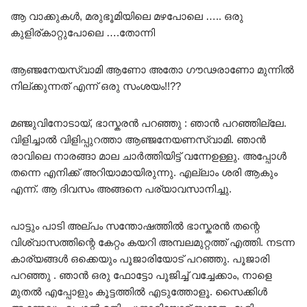
ആ വാക്കുകൾ, മരുഭൂമിയിലെ മഴപോലെ ….. ഒരു
കുളിര്കാറ്റുപോലെ ….തോന്നി
ആഞ്ജനേയസ്വാമി ആണോ അതോ ഗൗഢരാണോ മുന്നിൽ
നില്ക്കുന്നത് എന്ന് ഒരു സംശയം!!??
മഞ്ജുവിനോടായ്, ഭാസ്കരൻ പറഞ്ഞു : ഞാൻ പറഞ്ഞില്ലേ.
വിളിച്ചാൽ വിളിപ്പുറത്താ ആഞ്ജനേയണസ്വാമി. ഞാൻ
രാവിലെ നാരങ്ങാ മാല ചാർത്തിയിട്ട് വന്നേഉള്ളു. അപ്പോൾ
തന്നെ എനിക്ക് അറിയാമായിരുന്നു. എല്ലാം ശരി ആകും
എന്ന്. ആ ദിവസം അങ്ങനെ പര്യാവസാനിച്ചു.
പാട്ടും പാടി അല്പം സന്തോഷത്തിൽ ഭാസ്കരൻ തന്റെ
വിശ്വാസത്തിന്റെ കേറ്റം കയറി അമ്പലമുറ്റത്ത് എത്തി. നടന്ന
കാര്യങ്ങൾ ഒക്കെയും പൂജാരിയോട് പറഞ്ഞു. പൂജാരി
പറഞ്ഞു . ഞാൻ ഒരു ഫോട്ടോ പൂജിച്ച് വച്ചേക്കാം, നാളെ
മുതൽ എപ്പോളും കൂട്ടത്തിൽ എടുത്തോളൂ. സൈക്കിൾ