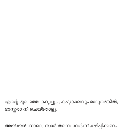
എന്റെ മുഖത്തെ കറുപ്പും , കഷ്ടകാലവും മാറുമെങ്കിൽ,
ഭാസ്കരാ നീ ചെയ്തോളു.
അയ്യോ! സാറെ, സാർ തന്നെ നേർന്ന് കഴിപ്പിക്കണം.