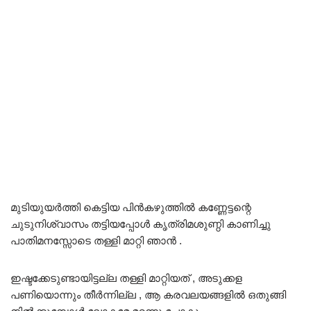
മുടിയുയർത്തി കെട്ടിയ പിൻകഴുത്തിൽ കണ്ണേട്ടന്റെ
ചുടുനിശ്വാസം തട്ടിയപ്പോൾ കൃത്രിമശുണ്ഠി കാണിച്ചു
പാതിമനസ്സോടെ തള്ളി മാറ്റി ഞാൻ .
ഇഷ്ടക്കേടുണ്ടായിട്ടല്ല തള്ളി മാറ്റിയത് , അടുക്കള
പണിയൊന്നും തീർന്നില്ല , ആ കരവലയങ്ങളിൽ ഒതുങ്ങി