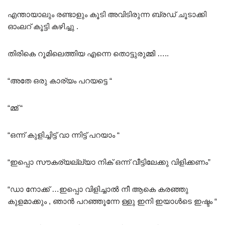
എന്തായാലും രണ്ടാളും കൂടി അവിടിരുന്ന ബ്രഡ് ചൂടാക്കി
ഓംലറ് കൂട്ടി കഴിച്ചു .
തിരികെ റൂമിലെത്തിയ എന്നെ തൊട്ടുരുമ്മി …..
“അതേ ഒരു കാര്യം പറയട്ടെ “
“മ്മ് “
“ഒന്ന് കുളിച്ചിട്ട് വാ ന്നിട്ട് പറയാം “
“ഇപ്പൊ സൗകര്യല്ല്യാ നിക് ഒന്ന് വീട്ടിലേക്കു വിളിക്കണം”
“ഡാ നോക്ക് …ഇപ്പൊ വിളിച്ചാൽ നീ ആകെ കരഞ്ഞു
കുളമാക്കും , ഞാൻ പറഞ്ഞൂന്നേ ള്ളു ഇനി ഇയാൾടെ ഇഷ്ടം “