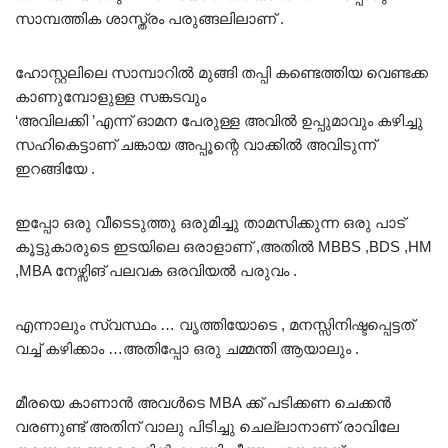
സാമ്പത്തിക ശാസ്ത്രം പരുങ്ങലിലാണ് .
ഹോസ്റ്റലിലെ സാമ്പാറിൽ മുങ്ങി തപ്പി കണ്ടെത്തിയ വെണ്ടക്ക
കാണുമ്പോളുള്ള സങ്കടവും
‘അവിലക്കി ’എന്ന് ഓമന പേരുള്ള അവിൽ ഉപ്പുമാവും കഴിച്ചു
സഹികെട്ടാണ് ചങ്കായ അപ്പൂന്റെ വാക്കിൽ അവിടുന്ന്
ഇറങ്ങിയേ .
ഇപ്പോ ഒരു വീടെടുത്തു ഒരുമിച്ചു താമസിക്കുന്ന ഒരു പാട്
കൂട്ടുകാരുടെ ഇടയിലെ ഒരാളാണ് ,അതിൽ MBBS ,BDS ,HM
,MBA നേഴ്സിങ് പലവക ഒരവിയൽ പരുവം .
എന്നാലും സ്വസ്ഥം … വൃത്തിയോടെ , മനസ്സിനിഷ്ടപ്പെട്ടത്
വച്ച് കഴിക്കാം …അതിപ്പോ ഒരു ചമ്മന്തി ആയാലും .
മീരയെ കാണാൻ അവൾടെ MBA ക്ക് പടിക്കണ ചെക്കൻ
വരണുണ്ട് അതിന്‌ വാലു പിടിച്ചു ചെല്ലാനാണ്‌ രാവിലേ