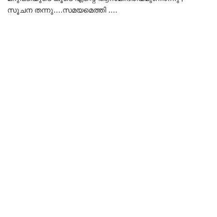
സൂചന തന്നു….സമയമെത്തി ….