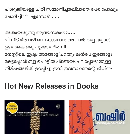
പിശുക്കിയുള്ള ചിരി സമ്മാനിച്ചതല്ലാതെ പേര് പോലും
ചോദിച്ചില്ല എന്നോട് …….
അതായിരുന്നു ആദ്യസമാഗമം ….
പിന്നീട് മീര വഴി ന്നെ കാണാൻ ആവശ്യപ്പെട്ടപ്പോൾ
ഉടലാകെ ഒരു പൂക്കാലമിരമ്പി ….
മനസ്സിലെ ഇഷ്ടം അങ്ങോട്ട് പറയും മുൻപേ ഇങ്ങോട്ടു
കേട്ടപ്പോൾ മുള പൊട്ടിയ പ്രണയം പലപ്പോഴായുള്ള
നിമിഷങ്ങളിൽ ഉറപ്പിച്ചു ഇനി ഇവനാണെന്റെ ജീവിതം .
Hot New Releases in Books