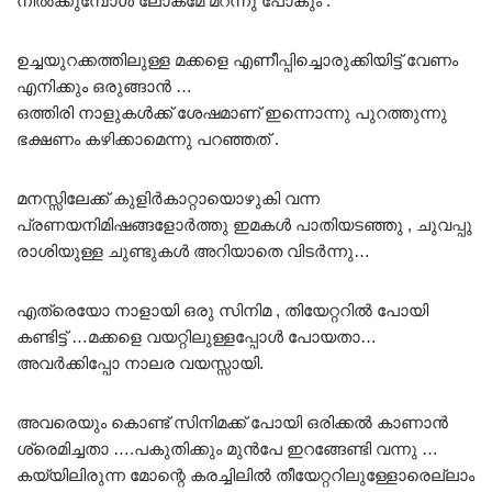
നിൽക്കുമ്പോൾ ലോകമേ മറന്നു പോകും .
ഉച്ചയുറക്കത്തിലുള്ള മക്കളെ എണീപ്പിച്ചൊരുക്കിയിട്ട് വേണം
എനിക്കും ഒരുങ്ങാൻ …
ഒത്തിരി നാളുകൾക്ക് ശേഷമാണ് ഇന്നൊന്നു പുറത്തുന്നു
ഭക്ഷണം കഴിക്കാമെന്നു പറഞ്ഞത് .
മനസ്സിലേക്ക് കുളിർകാറ്റായൊഴുകി വന്ന
പ്രണയനിമിഷങ്ങളോർത്തു ഇമകൾ പാതിയടഞ്ഞു , ചുവപ്പു
രാശിയുള്ള ചുണ്ടുകൾ അറിയാതെ വിടർന്നു…
എത്രെയോ നാളായി ഒരു സിനിമ , തിയേറ്ററിൽ പോയി
കണ്ടിട്ട് …മക്കളെ വയറ്റിലുള്ളപ്പോൾ പോയതാ…
അവർക്കിപ്പോ നാലര വയസ്സായി.
അവരെയും കൊണ്ട് സിനിമക്ക് പോയി ഒരിക്കൽ കാണാൻ
ശ്രെമിച്ചതാ ….പകുതിക്കും മുൻപേ ഇറങ്ങേണ്ടി വന്നു …
കയ്യിലിരുന്ന മോന്റെ കരച്ചിലിൽ തീയേറ്ററിലുള്ളോരെല്ലാം