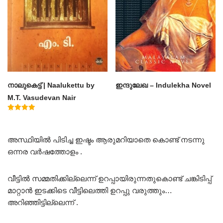
നാലുകെട്ട് | Naalukettu by
ഇന്ദുലേഖ – Indulekha Novel
M.T. Vasudevan Nair
Rated
5.00
out of 5
അസ്ഥിയിൽ പിടിച്ച ഇഷ്ടം ആരുമറിയാതെ കൊണ്ട് നടന്നു
ഒന്നര വർഷത്തോളം .
വീട്ടിൽ സമ്മതിക്കില്ലെന്ന് ഉറപ്പായിരുന്നതുകൊണ്ട് ചങ്കിടിപ്പ്
മാറ്റാൻ ഇടക്കിടെ വീട്ടിലെത്തി ഉറപ്പു വരുത്തും…
അറിഞ്ഞിട്ടില്ലെന്ന് .