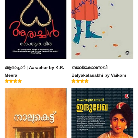
ആരാച്ചാര്‍ | Aarachar by K.R.
ബാല്യകാലസഖി |
Meera
Balyakalasakhi by Vaikom
Muhammad Basheer
Rated
Rated
4.50
4.60
out of 5
out of 5