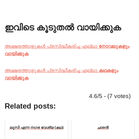
ഇവിടെ കൂടുതൽ വായിക്കുക
അക്ഷരത്താളുകൾ പ്രസിദ്ധീകരിച്ച എല്ലാ
നോവലുകളും
വായിക്കുക
അക്ഷരത്താളുകൾ പ്രസിദ്ധീകരിച്ച എല്ലാ
കഥകളും
വായിക്കുക
4.6/5 - (7 votes)
Related posts:
ലൂസി എന്ന നഗര വേശ്യ (കഥ)
ചാരൻ