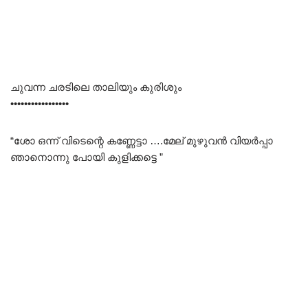
ചുവന്ന ചരടിലെ താലിയും കുരിശും
•••••••••••••••••
“ശോ ഒന്ന് വിടെന്റെ കണ്ണേട്ടാ ….മേല് മുഴുവൻ വിയർപ്പാ
ഞാനൊന്നു പോയി കുളിക്കട്ടെ ”