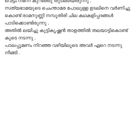
വെട്ടം നന്നേ കുറഞ്ഞു തുടങ്ങിയിരുന്നു .
സത്യഭാമയുടെ ചെംന്താമര പോലുള്ള ഉടലിനെ വർണിച്ചു
കൊണ്ട് രാമനുണ്ണി നമ്പൂതിരി ചില കഥകളിപ്പദങ്ങൾ
പാടിക്കൊണ്ടിരുന്നു .
അതിൽ ലയിച്ചു കുട്ടികൃഷ്ണൻ താളത്തിൽ തലയാട്ടികൊണ്ട്
കൂടെ നടന്നു .
പാലപ്പൂമണം നിറഞ്ഞ വഴിയിലൂടെ അവർ ഏറെ നടന്നു
നീങ്ങി .