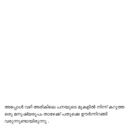
അപ്പോൾ വഴി അരികിലെ പനയുടെ മുകളിൽ നിന്ന് കറുത്ത
ഒരു മനുഷ്യരൂപം താഴേക്ക് പതുക്കെ ഊർന്നിറങ്ങി
വരുന്നുണ്ടായിരുന്നു .