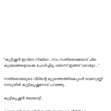
“കുട്ടിഷ്ണൻ ഇവിടെ നിക്യാ ..നാം സത്യഭാമയോട് ചില
കുശലങ്ങളൊക്കെ ചോദിച്ചിട്ടു ശടേന്ന് ഇങ്ങട് വരാട്ടോ ..”
സത്യഭാമയുടെ വീടിന്റെ മുറ്റത്തെത്തിയപ്പോൾ രാമനുണ്ണി
നമ്പൂതിരി കുട്ടികൃഷ്ണനോട് പറഞ്ഞു .
കുട്ടികൃഷ്ണൻ തലയാട്ടി .