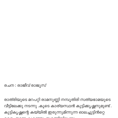
രചന : രാജീവ് രാജൂസ്‌
രാത്രിയുടെ മറപറ്റി രാമനുണ്ണി നമ്പൂതിരി സത്യഭാമയുടെ
വീട്ടിലേക്കു നടന്നു .കൂടെ കാര്യസ്ഥൻ കുട്ടിക്കൃഷ്ണനുമുണ്ട് .
കുട്ടികൃഷ്ണന്റെ കയ്യിൽ ഇരുന്നുമിന്നുന്ന ഓലച്ചൂട്ടിൻറ്റെ