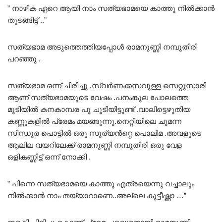
” നാഴിക ഏറെ ആയി നാം സത്യഭാമയെ കാത്തു നിൽക്കാൻ
തുടങ്ങിട്ട് ..”
സത്യഭാമ അടുത്തെത്തിയപ്പോൾ രാമനുണ്ണി നമ്പൂതിരി
പറഞ്ഞു .
സത്യഭാമ ഒന്ന് ചിരിച്ചു .സ്വർണക്കസവുള്ള സെറ്റുസാരി
ആണ് സത്യഭാമയുടെ വേഷം .പനംങ്കുല പോലത്തെ
മുടിയിൽ കനകാമ്പര പൂ ചൂടിയിട്ടുണ്ട് .വാലിട്ടെഴുതിയ
കണ്ണുകളിൽ പ്രേമം മയങ്ങുന്നു.നെറ്റിയിലെ ചുമന്ന
സിന്ധൂര പൊട്ടിൽ ഒരു സൂര്യൻറ്റെ പൊലിമ .അവളുടെ
ആലില വയറിലേക്ക് രാമനുണ്ണി നമ്പൂതിരി ഒരു വേള
ഒളികണ്ണിട്ട് ഒന്ന് നോക്കി .
” പിന്നെ സത്യഭാമയെ കാത്തു എത്രയെന്നു വച്ചാലും
നിൽക്കാൻ നാം തയ്യാറാണെ..അല്ലെ കുട്ടീഷ്ണാ …”