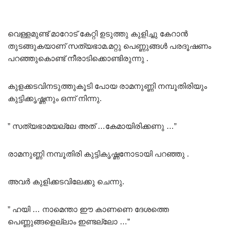
വെള്ളമുണ്ട് മാറോട് കേറ്റി ഉടുത്തു കുളിച്ചു കേറാൻ
തുടങ്ങുകയാണ് സത്യഭാമ.മറ്റു പെണ്ണുങ്ങൾ പരദൂഷണം
പറഞ്ഞുകൊണ്ട് നീരാടിക്കൊണ്ടിരുന്നു .
കുളക്കടവിനടുത്തുകൂടി പോയ രാമനുണ്ണി നമ്പൂതിരിയും
കുട്ടിക്കൃഷ്ണനും ഒന്ന് നിന്നു.
” സത്യഭാമയല്ലേ അത് …കേമായിരിക്കണു …”
രാമനുണ്ണി നമ്പൂതിരി കുട്ടികൃഷ്ണനോടായി പറഞ്ഞു .
അവർ കുളിക്കടവിലേക്കു ചെന്നു.
” ഹയി … നാമെന്താ ഈ കാണണെ ദേശത്തെ
പെണ്ണുങ്ങളെല്ലാം ഇണ്ടല്ലോ …”