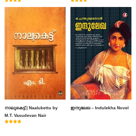
Muhammad Basheer
Rated
Rated
4.50
4.60
out of 5
out of 5
നാലുകെട്ട് | Naalukettu by
ഇന്ദുലേഖ – Indulekha Novel
M.T. Vasudevan Nair
Rated
5.00
out of 5