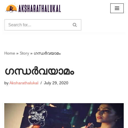
Skip
to
content
Home
»
Story
»
ഗന്ധർവയാമം
ഗന്ധർവയാമം
by
Aksharathalukal
July 29, 2020