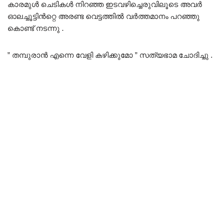
കാരമുൾ ചെടികൾ നിറഞ്ഞ ഇടവഴിച്ചെരുവിലൂടെ അവർ
ഓലച്ചൂട്ടിൻറ്റെ അരണ്ട വെട്ടത്തിൽ വർത്തമാനം പറഞ്ഞു
കൊണ്ട് നടന്നു .
” തമ്പുരാൻ എന്നെ വേളി കഴിക്കുമോ ” സത്യഭാമ ചോദിച്ചു .