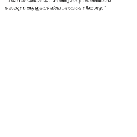
” നാം സത്യഭാമയെ .. കാത്തു കിഴൂർ മഠത്തിലേക്ക്
പോകുന്ന ആ ഇടവഴില്ലേ ..അവിടെ നിക്കാട്ടോ ”