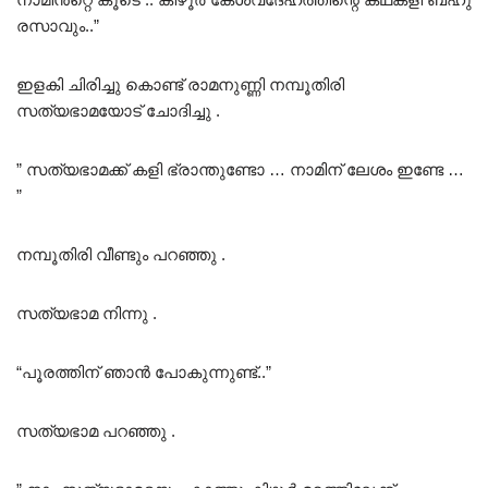
രസാവും..”
ഇളകി ചിരിച്ചു കൊണ്ട് രാമനുണ്ണി നമ്പൂതിരി
സത്യഭാമയോട് ചോദിച്ചു .
” സത്യഭാമക്ക് കളി ഭ്രാന്തുണ്ടോ … നാമിന് ലേശം ഇണ്ടേ …
”
നമ്പൂതിരി വീണ്ടും പറഞ്ഞു .
സത്യഭാമ നിന്നു .
“പൂരത്തിന് ഞാൻ പോകുന്നുണ്ട്..”
സത്യഭാമ പറഞ്ഞു .