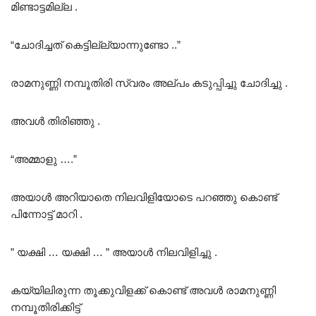
മിണ്ടാട്ടമില്ല .
“ചോദിച്ചത് കെട്ടില്ല്യാന്നുണ്ടോ ..”
രാമനുണ്ണി നമ്പൂതിരി സ്വരം അല്പം കടുപ്പിച്ചു ചോദിച്ചു .
അവൾ തിരിഞ്ഞു .
“അമ്മാളു ….”
അയാൾ അറിയാതെ നിലവിളിയോടെ പറഞ്ഞു കൊണ്ട്
പിന്നോട്ട് മാറി .
” യക്ഷി … യക്ഷി … ” അയാൾ നിലവിളിച്ചു .
കയ്യിലിരുന്ന തൂക്കുവിളക്ക് കൊണ്ട് അവൾ രാമനുണ്ണി
നമ്പൂതിരിക്കിട്ട്