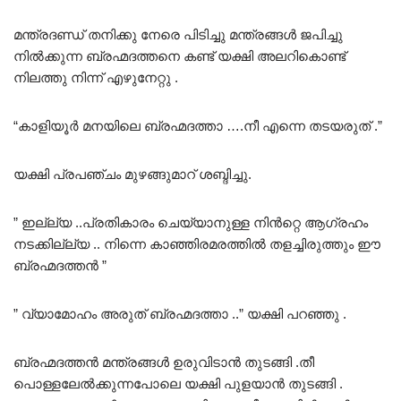
മന്ത്രദണ്ഡ് തനിക്കു നേരെ പിടിച്ചു മന്ത്രങ്ങൾ ജപിച്ചു
നിൽക്കുന്ന ബ്രഹ്മദത്തനെ കണ്ട് യക്ഷി അലറികൊണ്ട്
നിലത്തു നിന്ന് എഴുനേറ്റു .
“കാളിയൂർ മനയിലെ ബ്രഹ്മദത്താ ….നീ എന്നെ തടയരുത് .”
യക്ഷി പ്രപഞ്ചം മുഴങ്ങുമാറ് ശബ്ദിച്ചു.
” ഇല്ല്യ ..പ്രതികാരം ചെയ്യാനുള്ള നിൻറ്റെ ആഗ്രഹം
നടക്കില്ല്യ .. നിന്നെ കാഞ്ഞിരമരത്തിൽ തളച്ചിരുത്തും ഈ
ബ്രഹ്മദത്തൻ ”
” വ്യാമോഹം അരുത് ബ്രഹ്മദത്താ ..” യക്ഷി പറഞ്ഞു .
ബ്രഹ്മദത്തൻ മന്ത്രങ്ങൾ ഉരുവിടാൻ തുടങ്ങി .തീ
പൊള്ളലേൽക്കുന്നപോലെ യക്ഷി പുളയാൻ തുടങ്ങി .