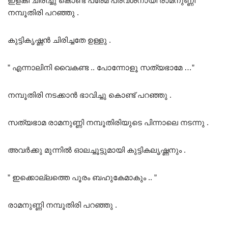
ഇളകി ചിരിച്ചു കൊണ്ട് പ്രേമ പരവശനായി രാമനുണ്ണി
നമ്പൂതിരി പറഞ്ഞു .
കുട്ടികൃഷ്ണൻ ചിരിച്ചതേ ഉള്ളു .
” എന്നാലിനി വൈകണ്ട .. പോന്നോളൂ സത്യഭാമേ …”
നമ്പൂതിരി നടക്കാൻ ഭാവിച്ചു കൊണ്ട് പറഞ്ഞു .
സത്യഭാമ രാമനുണ്ണി നമ്പൂതിരിയുടെ പിന്നാലെ നടന്നു .
അവർക്കു മുന്നിൽ ഓലച്ചൂട്ടുമായി കുട്ടികലൃഷ്ണനും .
” ഇക്കൊല്ലത്തെ പൂരം ബഹുകേമാകും .. ”
രാമനുണ്ണി നമ്പൂതിരി പറഞ്ഞു .