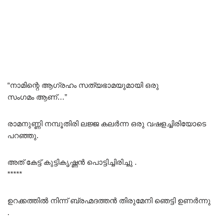
“നാമിന്റെ ആഗ്രഹം സത്യഭാമയുമായി ഒരു
സംഗമം ആണ്…”
രാമനുണ്ണി നമ്പൂതിരി ലജ്ജ കലർന്ന ഒരു വഷളച്ചിരിയോടെ
പറഞ്ഞു.
അത് കേട്ട് കുട്ടികൃഷ്ണൻ പൊട്ടിച്ചിരിച്ചു .
*****
ഉറക്കത്തിൽ നിന്ന് ബ്രഹ്മദത്തൻ തിരുമേനി ഞെട്ടി ഉണർന്നു
.