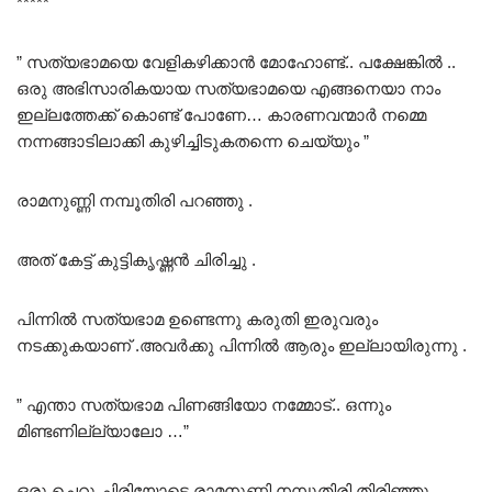
*****
” സത്യഭാമയെ വേളികഴിക്കാൻ മോഹോണ്ട്.. പക്ഷേങ്കിൽ ..
ഒരു അഭിസാരികയായ സത്യഭാമയെ എങ്ങനെയാ നാം
ഇല്ലത്തേക്ക് കൊണ്ട് പോണേ… കാരണവന്മാർ നമ്മെ
നന്നങ്ങാടിലാക്കി കുഴിച്ചിടുകതന്നെ ചെയ്യും ”
രാമനുണ്ണി നമ്പൂതിരി പറഞ്ഞു .
അത് കേട്ട് കുട്ടികൃഷ്ണൻ ചിരിച്ചു .
പിന്നിൽ സത്യഭാമ ഉണ്ടെന്നു കരുതി ഇരുവരും
നടക്കുകയാണ് .അവർക്കു പിന്നിൽ ആരും ഇല്ലായിരുന്നു .
” എന്താ സത്യഭാമ പിണങ്ങിയോ നമ്മോട്.. ഒന്നും
മിണ്ടണില്ല്യാലോ …”
ഒരു ചെറു ചിരിയോടെ രാമനുണ്ണി നമ്പൂതിരി തിരിഞ്ഞു