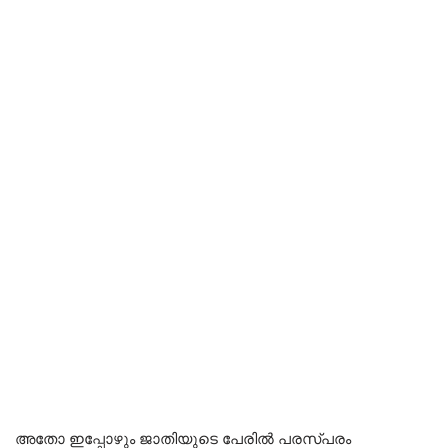
അതോ ഇപ്പോഴും ജാതിയുടെ പേരിൽ പരസ്പരം