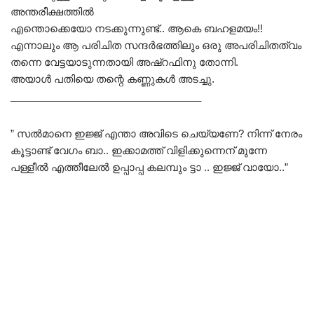
അന്തരീക്ഷത്തിൽ
എന്തൊക്കെയോ നടക്കുന്നുണ്ട്.. ആകെ ബഹളമയം!!
എന്നാലും ആ പരിചിത സന്ദർഭത്തിലും ഒരു അപരിചിതത്വം
തന്നെ വേട്ടയാടുന്നതായി അഷ്റഫിനു തോന്നി.
അയാൾ പതിയെ തന്റെ കണ്ണുകൾ അടച്ചു.
__________________________________
” സൽമാനെ ഇജ്ജ് എന്താ അവിടെ ചെയ്യണേ? നിന്ന് നേരം
കൂട്ടാണ്ട് വേഗം ബാ.. ഇക്കാമത്ത് വിളിക്കുന്നെന് മുന്നേ
പള്ളീൽ എത്തീലേൽ ഉപ്പാപ്പ കലമ്പും ട്ടാ .. ഇജ്ജ് വായോ..”