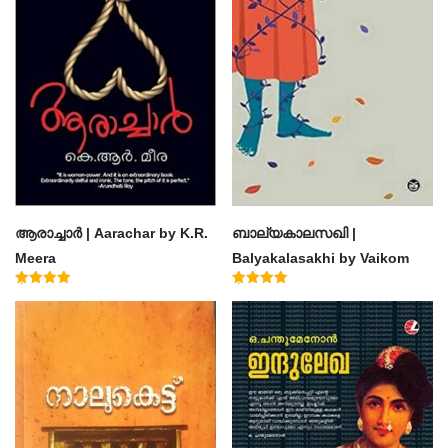
ആരാച്ചാര്‍ | Aarachar by K.R.
ബാല്യകാലസഖി |
Meera
Balyakalasakhi by Vaikom
Muhammad Basheer
Rated
Rated
4.50
4.60
out of 5
out of 5