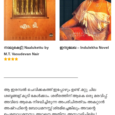
നാലുകെട്ട് | Naalukettu by
ഇന്ദുലേഖ – Indulekha Novel
M.T. Vasudevan Nair
Rated
5.00
out of 5
____________________________________
ആ ഇരമ്പൽ ചെവിക്കകത്ത് ഇപ്പോഴും ഉണ്ട് .മറ്റു ചില
ശബ്ദങ്ങള് കൂടി കേൾക്കാം. ശരീരത്തിന് ആകെ ഒരു മരവിപ്പ്.
അവിടെ ആകെ നിഴലിച്ചിരുന്ന അപരിചിതത്വം അകറ്റാൻ
അഷ്റഫിന്റെ ബോധമനസ്സ്‌ ശ്രമിച്ചെങ്കിലും അവന്റെ
ഉപബോധമനസു അവനെ അതിനു അനുവദിച്ചില്ല.!