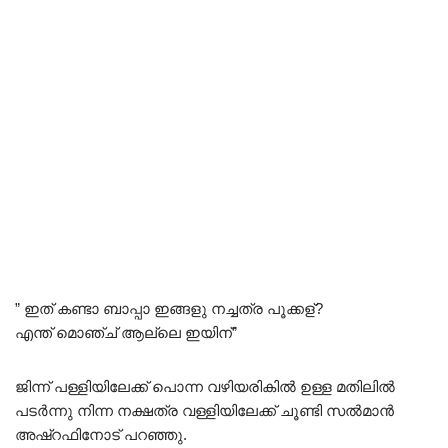
” ഇത് കണ്ടാ ബാപ്പാ ഇങ്ങളു നച്ചത്ര പൂക്കള്?
എന്ത് മൊഞ്ച് ആല്ലെ ഇയിന്”
ജിന്ന് പള്ളിയിലേക്ക് പൊന്ന വഴിയരികിൽ ഉള്ള മതിലിൽ
പടർന്നു നിന്ന നക്ഷത്ര വള്ളിയിലേക്ക് ചൂണ്ടി സൽമാൻ
അഷ്റഫിനോട് പറഞ്ഞു.