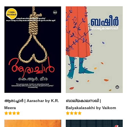
ആരാച്ചാര്‍ | Aarachar by K.R.
ബാല്യകാലസഖി |
Meera
Balyakalasakhi by Vaikom
Muhammad Basheer
Rated
Rated
4.50
4.60
out of 5
out of 5