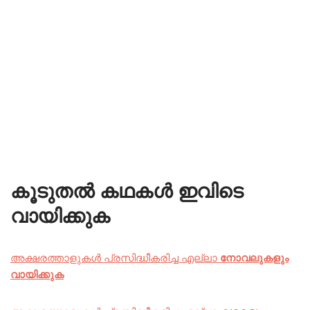
കൂടുതൽ കഥകൾ ഇവിടെ
വായിക്കുക
അക്ഷരത്താളുകൾ പ്രസിദ്ധീകരിച്ച എല്ലാ
നോവലുകളും
വായിക്കുക