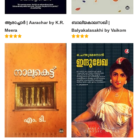
ആരാച്ചാര്‍ | Aarachar by K.R.
ബാല്യകാലസഖി |
Meera
Balyakalasakhi by Vaikom
Muhammad Basheer
Rated
Rated
4.50
4.60
out of 5
out of 5