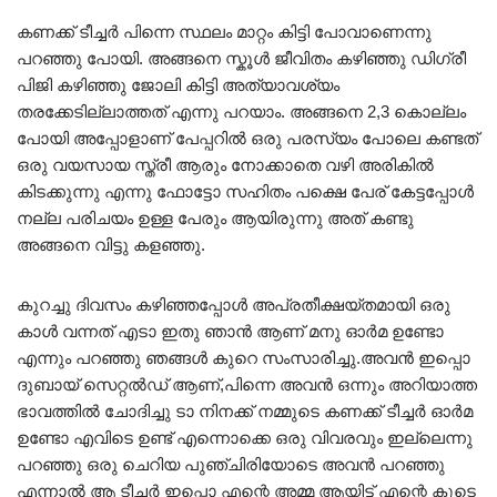
കണക്ക് ടീച്ചർ പിന്നെ സ്ഥലം മാറ്റം കിട്ടി പോവാണെന്നു
പറഞ്ഞു പോയി. അങ്ങനെ സ്കൂൾ ജീവിതം കഴിഞ്ഞു ഡിഗ്രീ
പിജി കഴിഞ്ഞു ജോലി കിട്ടി അത്യാവശ്യം
തരക്കേടില്ലാത്തത് എന്നു പറയാം. അങ്ങനെ 2,3 കൊല്ലം
പോയി അപ്പോളാണ് പേപ്പറിൽ ഒരു പരസ്യം പോലെ കണ്ടത്
ഒരു വയസായ സ്ത്രീ ആരും നോക്കാതെ വഴി അരികിൽ
കിടക്കുന്നു എന്നു ഫോട്ടോ സഹിതം പക്ഷെ പേര് കേട്ടപ്പോൾ
നല്ല പരിചയം ഉള്ള പേരും ആയിരുന്നു അത് കണ്ടു
അങ്ങനെ വിട്ടു കളഞ്ഞു.
കുറച്ചു ദിവസം കഴിഞ്ഞപ്പോൾ അപ്രതീക്ഷയ്‌തമായി ഒരു
കാൾ വന്നത് എടാ ഇതു ഞാൻ ആണ് മനു ഓർമ ഉണ്ടോ
എന്നും പറഞ്ഞു ഞങ്ങൾ കുറെ സംസാരിച്ചു.അവൻ ഇപ്പൊ
ദുബായ് സെറ്റൽഡ് ആണ്,പിന്നെ അവൻ ഒന്നും അറിയാത്ത
ഭാവത്തിൽ ചോദിച്ചു ടാ നിനക്ക് നമ്മുടെ കണക്ക് ടീച്ചർ ഓർമ
ഉണ്ടോ എവിടെ ഉണ്ട് എന്നൊക്കെ ഒരു വിവരവും ഇല്ലെന്നു
പറഞ്ഞു ഒരു ചെറിയ പുഞ്ചിരിയോടെ അവൻ പറഞ്ഞു
എന്നാൽ ആ ടീച്ചർ ഇപ്പൊ എന്റെ അമ്മ ആയിട്ട് എന്റെ കൂടെ