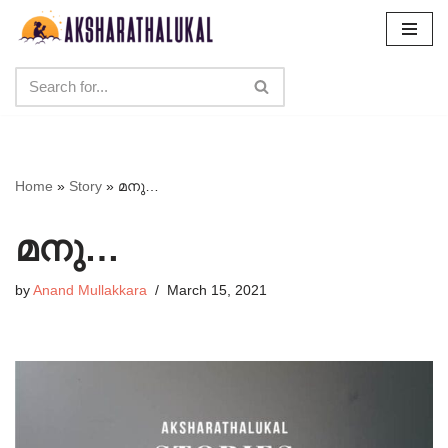
Skip
to
content
Home
»
Story
»
മനു…
മനു…
by
Anand Mullakkara
March 15, 2021