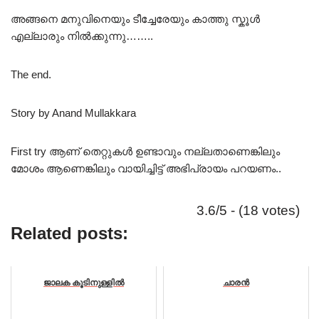
അങ്ങനെ മനുവിനെയും ടീച്ചേരേയും കാത്തു സ്കൂൾ
എല്ലാരും നിൽക്കുന്നു……..
The end.
Story by Anand Mullakkara
First try ആണ് തെറ്റുകൾ ഉണ്ടാവും നല്ലതാണെങ്കിലും
മോശം ആണെങ്കിലും വായിച്ചിട്ട് അഭിപ്രായം പറയണം..
3.6/5 - (18 votes)
Related posts:
ജാലക കൂടിനുള്ളിൽ
ചാരൻ