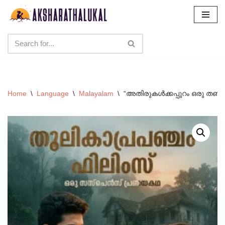
Skip
to
content
Home
\
Language
\
Malayalam
\
“അതിരുകൾക്കപ്പുറം ഒരു തണ