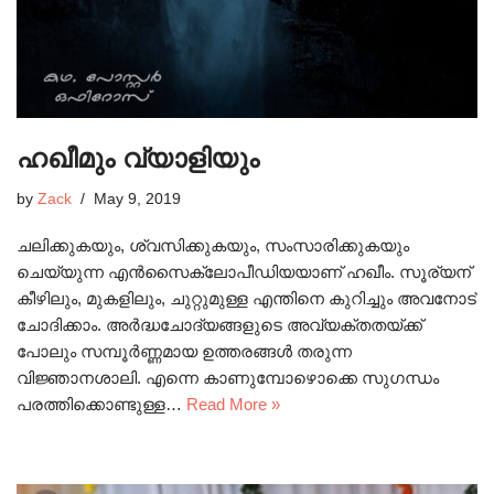
ഹഖീമും വ്യാളിയും
by
Zack
May 9, 2019
ചലിക്കുകയും, ശ്വസിക്കുകയും, സംസാരിക്കുകയും
ചെയ്യുന്ന എൻസൈക്ലോപീഡിയയാണ് ഹഖീം. സൂര്യന്
കീഴിലും, മുകളിലും, ചുറ്റുമുള്ള എന്തിനെ കുറിച്ചും അവനോട്
ചോദിക്കാം. അർദ്ധചോദ്യങ്ങളുടെ അവ്യക്തതയ്ക്ക്‌
പോലും സമ്പൂർണ്ണമായ ഉത്തരങ്ങൾ തരുന്ന
വിജ്ഞാനശാലി. എന്നെ കാണുമ്പോഴൊക്കെ സുഗന്ധം
പരത്തിക്കൊണ്ടുള്ള…
Read More »