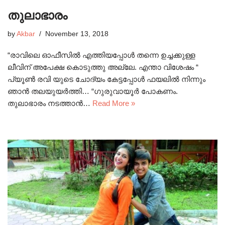
തുലാഭാരം
by
Akbar
November 13, 2018
“രാവിലെ ഓഫീസിൽ എത്തിയപ്പോൾ തന്നെ ഉച്ചക്കുള്ള
ലീവിന് അപേക്ഷ കൊടുത്തു അല്ലേ. എന്താ വിശേഷം “
പ്യൂൺ രവി യുടെ ചോദ്യം കേട്ടപ്പോൾ ഫയലിൽ നിന്നും
ഞാൻ തലയുയർത്തി… “ഗുരുവായൂർ പോകണം.
തുലാഭാരം നടത്താൻ…
Read More »