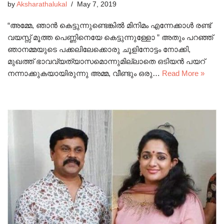
by
Aksharathalukal
May 7, 2019
“അമ്മേ, ഞാൻ കെട്ടുന്നുണ്ടെങ്കിൽ മിനിമം എന്നേക്കാൾ രണ്ട്
വയസ്സ് മൂത്ത പെണ്ണിനെയേ കെട്ടുന്നുള്ളോ ” അതും പറഞ്ഞ്
ഞാനമ്മയുടെ പക്കലിലേക്കൊരു ചൂളിനോട്ടം നോക്കി,
മുഖത്ത് ഭാവവ്യത്യാസമൊന്നുമില്ലാതെ ഒടിയൻ പയറ്
നന്നാക്കുകയായിരുന്നു അമ്മ, വീണ്ടും ഒരു…
Read More »