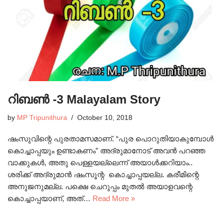
റിബൺ -3 Malayalam Story
by
MP Tripunithura
October 10, 2018
ഷംസുവിന്റെ പുരതാമസമാണ്. “പുര പൊറുതിയാകുമ്പോൾ
കൊച്ചാപ്പയും ഉണ്ടാകണം” അദ്രുമാനോട് അവൻ പറഞ്ഞ
വാക്കുകൾ, അതു പെള്ളയല്ലെന്ന് അയാൾക്കറിയാം..
ശരിക്ക് അദ്രുമാൻ ഷംസൂന്റ കൊച്ചാപ്പയല്ല. കരീമിന്റെ
അനുജനുമല്ല. പക്ഷെ ചെറുപ്പം മുതൽ അയാളവന്റെ
കൊച്ചാപ്പയാണ്, അത്…
Read More »