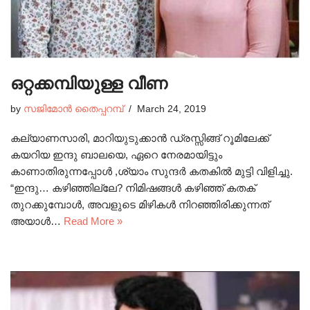
ഒറ്റക്കമ്പിയുള്ള വീണ
by
സജിമോൻ തൈപ്പറമ്പ്
March 24, 2019
കല്യാണസാരി, മാറിയുടുക്കാൻ ഡ്രസ്സിങ്ങ് റൂമിലേക്ക്
കയറിയ ഇന്ദു ബാലയെ, ഏറെ നേരമായിട്ടും
കാണാതിരുന്നപ്പോൾ ,ശ്യാം സുന്ദർ കതകിൽ മുട്ടി വിളിച്ചു.
“ഇന്ദു… കഴിഞ്ഞില്ലേ? നിമിഷങ്ങൾ കഴിഞ്ഞ് കതക്
തുറക്കുമ്പോൾ, അവളുടെ മിഴികൾ നിറഞ്ഞിരിക്കുന്നത്
അയാൾ…
Read More »