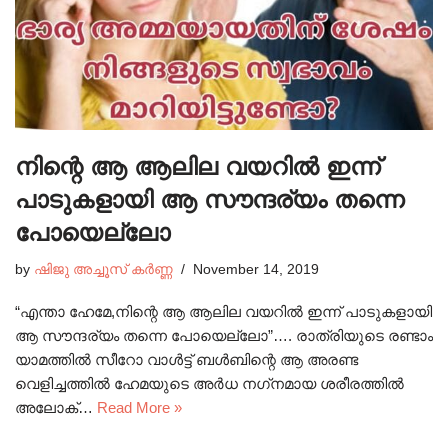
നിന്റെ ആ ആലില വയറിൽ ഇന്ന്
പാടുകളായി ആ സൗന്ദര്യം തന്നെ
പോയെല്ലോ
by
ഷിജു അച്ചൂസ് കർണ്ണ
November 14, 2019
“എന്താ ഹേമേ,നിന്റെ ആ ആലില വയറിൽ ഇന്ന് പാടുകളായി
ആ സൗന്ദര്യം തന്നെ പോയെല്ലോ”…. രാത്രിയുടെ രണ്ടാം
യാമത്തിൽ സീറോ വാൾട്ട് ബൾബിന്റെ ആ അരണ്ട
വെളിച്ചത്തിൽ ഹേമയുടെ അർധ നഗ്‌നമായ ശരീരത്തിൽ
അലോക്…
Read More »