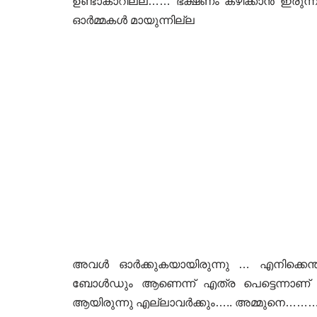
ഉണ്ടാകാറില്ല…… ഭക്ഷണം കഴിക്കാൻ ഇരുന്നപ്
ഓർമ്മകൾ മായുന്നില്ല
അവൾ ഓർക്കുകയായിരുന്നു … എനിക്കെന്താ
ബോൾഡും ആണെന്ന് എത്ര പെട്ടെന്നാണ് പ്
ആയിരുന്നു എല്ലാവർക്കും….. അമ്മുനെ……