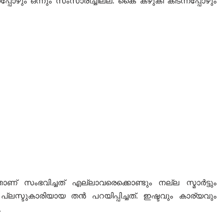
പോഴും ഒന്നും സംസാരിച്ചില്ല. കൈ കഴുകി കിടന്നപ്പോഴും
ണ് സംഭവിച്ചത് എല്ലാവരെക്കൊണ്ടും നല്ല സ്മാർട്ടും
ലസ്ടുകാരിയായ തൻ പറയിപ്പിച്ചത്. ഇഷ്ടവും കാര്യവും
…