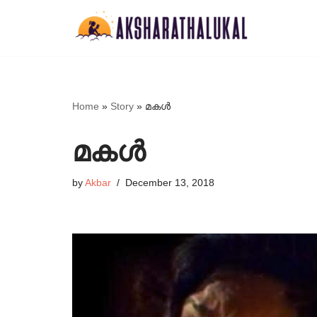
Skip
to
content
Home
»
Story
»
മകൾ
മകൾ
by
Akbar
December 13, 2018