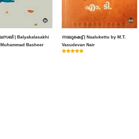
സഖി | Balyakalasakhi
നാലുകെട്ട് | Naalukettu by M.T.
m Muhammad Basheer
Vasudevan Nair
Rated
5.00
out of 5