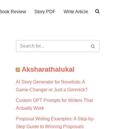
Book Review
Story PDF
Write Article
Aksharathalukal
AI Story Generator for Novelists: A
Game-Changer or Just a Gimmick?
Custom GPT Prompts for Writers That
Actually Work
Proposal Writing Examples: A Step-by-
Step Guide to Winning Proposals