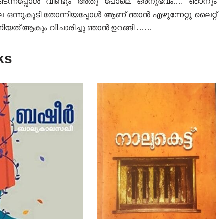
ഞു കിടന്നപ്പോൾ വീണ്ടും അതു പോലെ ഒരനുഭവം…. ഞാനും
െ ഒന്നുകൂടി തോന്നിയപ്പോൾ ആണ് ഞാൻ എഴുന്നേറ്റു ലൈറ്റ്
്നിയത് ആകും വിചാരിച്ചു ഞാൻ ഉറങ്ങി ……
ks