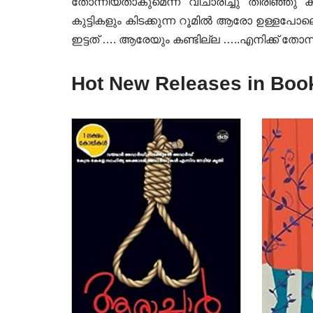
തോന്നിയതാകുമെന്ന് വിചാരിച്ചു തിരിഞ്
കുട്ടികളും കിടക്കുന്ന റൂമിൽ ആരോ ഉള്ളപോല
ഇട്ടത് …. ആരേയും കണ്ടില്ല …..എനിക്ക് തോന
Hot New Releases in Boo