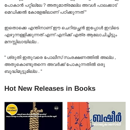
പോകാൻ പറ്റില്ലേ ? അതുമാത്രമല്ല അവൾ പാലക്കാട്
മെഡിക്കൽ കോളേജിലാണ് പഠിക്കുന്നത് ”
ഇതൊക്കെ എന്തിനാണ് ഈ ചെറിയച്ഛൻ ഇപ്പോൾ ഇവിടെ
എഴുന്നള്ളിക്കുന്നത് എന്ന് എനിക്ക് എത്ര ആലോചിച്ചിട്ടും
മനസ്സിലായില്ല .
” ശ്രുതി ഇതുവരെ പോലീസ് സംരക്ഷണത്തിൽ അല്ല ,
അതുകൊണ്ടുതന്നെ അവർക്ക് പോകുന്നതിൽ ഒരു
ബുദ്ധിമുട്ടുമില്ല . ”
Hot New Releases in Books