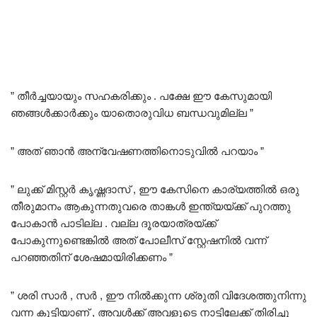
” തീർച്ചയായും സഹകരിക്കും . പക്ഷേ ഈ കേസുമായി
ഞങ്ങൾക്കാർക്കും യാതൊരുവിധ ബന്ധവുമില്ല ”
” അത് ഞാൻ അന്വേഷണത്തിനൊടുവിൽ പറയാം ”
” ലുക്ക് മിസ്റ്റർ കൃഷ്ണദാസ് , ഈ കേസിനെ കാര്യത്തിൽ ഒരു
തീരുമാനം ആകുന്നതുവരെ താങ്കൾ ഇന്ത്യയ്ക്ക് പുറത്തു
പോകാൻ പാടില്ല . വല്ല ദൂരയാത്രയ്ക്ക്
പോകുന്നുണ്ടെങ്കിൽ അത് പോലീസ് സ്റ്റേഷനിൽ വന്ന്
പറഞ്ഞതിന് ശേഷമായിരിക്കണം ”
” ശരി സാർ , സർ , ഈ നിൽക്കുന്ന ശ്രുതി വിദേശത്തുനിന്നു
വന്ന കുട്ടിയാണ് , അവൾക്ക് അവളുടെ നാട്ടിലേക്ക് തിരിച്ചു