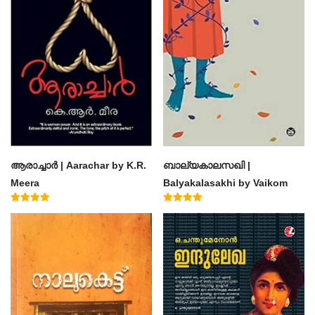
ആരാച്ചാര്‍ | Aarachar by K.R.
ബാല്യകാലസഖി |
Meera
Balyakalasakhi by Vaikom
Muhammad Basheer
Rated
Rated
4.50
4.60
out of 5
out of 5