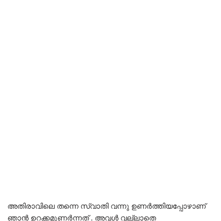
അതിരാവിലെ തന്നെ സ്വാതി വന്നു ഉണർത്തിയപ്പോഴാണ്
ഞാൻ ഉറക്കമുണർന്നത് . അവൾ വല്ലാതെ