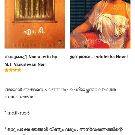
നാലുകെട്ട് | Naalukettu by
ഇന്ദുലേഖ – Indulekha Novel
M.T. Vasudevan Nair
Rated
5.00
out of 5
അയാൾ അങ്ങനെ പറഞ്ഞതും ചെറിയച്ഛന് വല്ലാത്ത
സന്തോഷമായി .
” നന്ദി സാർ ”
” ഒരു പക്ഷേ ഞങ്ങൾ വീണ്ടും വരും . അന്വേഷണത്തിന്റെ