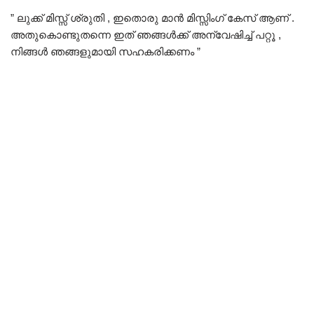
” ലുക്ക് മിസ്സ് ശ്രുതി , ഇതൊരു മാൻ മിസ്സിംഗ് കേസ് ആണ് .
അതുകൊണ്ടുതന്നെ ഇത് ഞങ്ങൾക്ക് അന്വേഷിച്ച് പറ്റൂ ,
നിങ്ങൾ ഞങ്ങളുമായി സഹകരിക്കണം ”