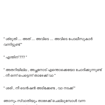
” ശ്രുതി … അത് … അവിടെ … അവിടെ പോലീസുകാർ
വന്നിട്ടുണ്ട് ”
” എന്തിന് ??? ”
” അതറിയില്ല , അച്ഛനോട് എന്തൊക്കെയോ ചോദിക്കുന്നുണ്ട്
. നീ ഒന്ന് പെട്ടെന്ന് താഴേക്ക് വാ ”
” ശരി , നീ ടെൻഷൻ അടിക്കേണ്ട , വാ നടക്ക് ”
ഞാനും സ്വാതിയും താഴേക്ക് ചെല്ലുമ്പോൾ വന്ന