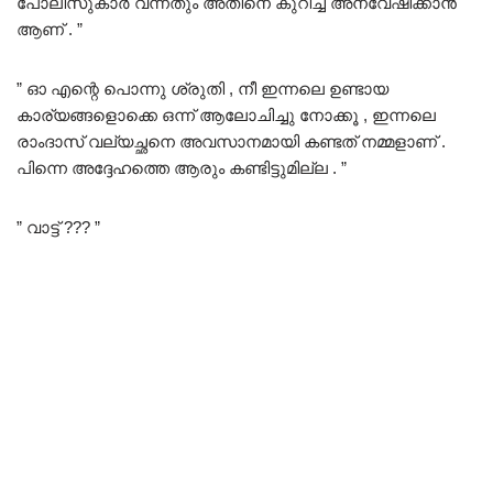
പോലീസുകാർ വന്നതും അതിനെ കുറിച്ച് അന്വേഷിക്കാൻ
ആണ് . ”
” ഓ എന്റെ പൊന്നു ശ്രുതി , നീ ഇന്നലെ ഉണ്ടായ
കാര്യങ്ങളൊക്കെ ഒന്ന് ആലോചിച്ചു നോക്കൂ , ഇന്നലെ
രാംദാസ് വല്യച്ഛനെ അവസാനമായി കണ്ടത് നമ്മളാണ് .
പിന്നെ അദ്ദേഹത്തെ ആരും കണ്ടിട്ടുമില്ല . ”
” വാട്ട്‌ ??? ”