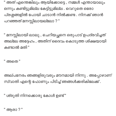
” അത് എന്തെങ്കിലും ആയിക്കോട്ടെ , നമ്മൾ എന്തായാലും
ഒന്നും കണ്ടിട്ടുമില്ല കേട്ടിട്ടുമില്ല . വെറുതെ ഒരോ
പ്രശ്നങ്ങളിൽ പോയി ചാടാൻ നിൽക്കണ്ട . നിനക്ക് ഞാൻ
പറഞ്ഞത് മനസ്സിലായല്ലോ ? ”
” മനസ്സിലായി ലാലു , ചെറിയച്ഛനെ ഒരുപാട് ഉപദ്രവിച്ചത്
അല്ലേ അദ്ദേഹം , അതിന് ദൈവം കൊടുത്ത ശിക്ഷയായി
കണ്ടാൽ മതി ”
” അതെ ”
അല്പനേരം ഞങ്ങളിരുവരും മൗനമായി നിന്നു . അപ്പോഴാണ്
സ്വാതി എന്റെ ഫോണും പിടിച്ച് ഞങ്ങൾക്കരികിലേക്ക് .
” ശ്രുതി നിനക്കൊരു കോൾ ഉണ്ട് ”
” ആരാ ? ”