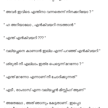
” അവർ ഇവിടെ എന്തിനാ വന്നതെന്ന് നിനക്കറിയോ ? ”
” ഹ അറിയാലോ , എൻക്വയറി നടത്താൻ ”
” എന്ത്‌ എൻക്വയറി ??? ”
” വല്യച്ഛനെ കാണാൻ ഇല്ല എന്ന് പറഞ്ഞ് എൻക്വയറി ”
” ശ്രുതി നീ എല്ലാം ഇത്ര പെട്ടെന്ന് മറന്നോ ? ”
” എന്ത് മറന്നോ എന്നാണ് നീ ചോദിക്കുന്നത് ”
” എടീ , രാംദാസ് എന്ന വല്യച്ഛൻ മിസ്സിംഗ് ആണ് ”
” അതേലോ , അത് ഞാനും കേട്ടതാണ് . ഇപ്പൊ