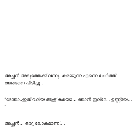
അച്ഛൻ അടുത്തേക്ക് വന്നു, കരയുന്ന എന്നെ ചേർത്ത്
അങ്ങനെ പിടിച്ചു..
“ദേന്താ..ഇത് വല്യ ആള് കരയാ… ഞാൻ ഇല്ലേ.. ഉണ്ണ്യേ…
”
അച്ഛൻ… ഒരു ലോകമാണ്….