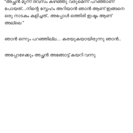
“അച്ഛൻ മൂന്ന് ദിവസം കഴിഞ്ഞു വരുമെന്ന് പറഞ്ഞാണ്
പോയത്…നിന്റെ സ്നേഹം അറിയാൻ ഞാൻ ആണ് ഇങ്ങനെ
ഒരു നാടകം കളിച്ചത്.. അപ്പോൾ ഒത്തിരി ഇഷ്ടം ആണ്
അല്ലെ ”
ഞാൻ ഒന്നും പറഞ്ഞില്ല… കരയുകയായിരുന്നു ഞാൻ..
അപ്പോഴേക്കും അച്ഛൻ അങ്ങോട്ട്‌ കയറി വന്നു