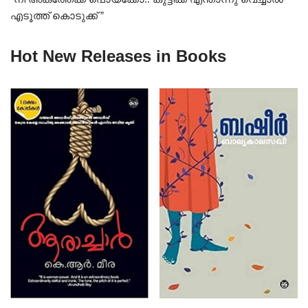
എടൂത്ത് കൊടുക്ക് ”
Hot New Releases in Books