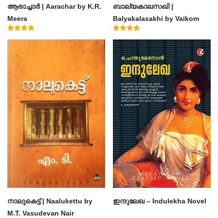
ആരാച്ചാര്‍ | Aarachar by K.R.
ബാല്യകാലസഖി |
Meera
Balyakalasakhi by Vaikom
Muhammad Basheer
Rated
Rated
4.50
4.60
out of 5
out of 5
നാലുകെട്ട് | Naalukettu by
ഇന്ദുലേഖ – Indulekha Novel
M.T. Vasudevan Nair