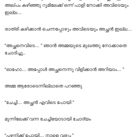
അല്പം കഴിഞ്ഞു റൂമിലേക്ക് ഒന്ന് പാളി നോക്കി അവിടെയും
ഇല്ല…
രാത്രി കഴിക്കാൻ ചെന്നപ്പോഴും അവിടെയും അച്ഛൻ ഇല്ല…
“അച്ഛനെവിടെ… ” ഞാൻ അമ്മയുടെ മുഖത്തു നോക്കാതെ
ചോദിച്ചു..
“ഓഹോ… അപ്പോൾ അച്ഛനെന്നു വിളിക്കാൻ അറിയാം… ”
അമ്മ ആരോടെന്നില്ലാതെ പറഞ്ഞു
“ചേച്ചി… അച്ഛൻ എവിടെ പോയി ”
മുന്നിലേക്ക് വന്ന ചേച്ചിയോടായി ചോദ്യം
“പഴനിക്ക് പോയി… നാളെ വരും ”