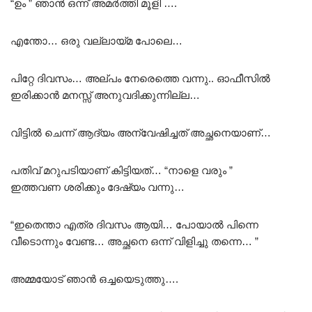
“ഉം ” ഞാൻ ഒന്ന് അമർത്തി മൂളി ….
എന്തോ… ഒരു വല്ലായ്മ പോലെ…
പിറ്റേ ദിവസം… അല്പം നേരെത്തെ വന്നു.. ഓഫീസിൽ
ഇരിക്കാൻ മനസ്സ് അനുവദിക്കുന്നില്ല…
വിട്ടിൽ ചെന്ന് ആദ്യം അന്വേഷിച്ചത് അച്ഛനെയാണ്…
പതിവ് മറുപടിയാണ് കിട്ടിയത്… “നാളെ വരും ”
ഇത്തവണ ശരിക്കും ദേഷ്യം വന്നു…
“ഇതെന്താ എത്ര ദിവസം ആയി… പോയാൽ പിന്നെ
വീടൊന്നും വേണ്ട… അച്ഛനെ ഒന്ന് വിളിച്ചു തന്നെ… ”
അമ്മയോട് ഞാൻ ഒച്ചയെടുത്തു….