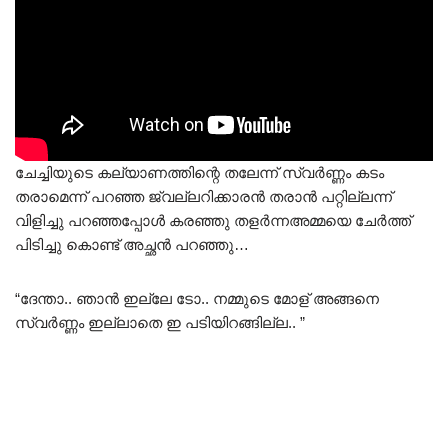
ചേച്ചിയുടെ കല്യാണത്തിന്റെ തലേന്ന് സ്വർണ്ണം കടം
തരാമെന്ന് പറഞ്ഞ ജ്വല്ലറിക്കാരൻ തരാൻ പറ്റില്ലന്ന്
വിളിച്ചു പറഞ്ഞപ്പോൾ കരഞ്ഞു തളർന്നഅമ്മയെ ചേർത്ത്
പിടിച്ചു കൊണ്ട് അച്ഛൻ പറഞ്ഞു…
“ദേന്താ.. ഞാൻ ഇല്ലേ ടോ.. നമ്മുടെ മോള് അങ്ങനെ
സ്വർണ്ണം ഇല്ലാതെ ഇ പടിയിറങ്ങില്ല.. ”