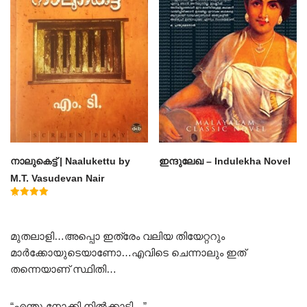
നാലുകെട്ട് | Naalukettu by
ഇന്ദുലേഖ – Indulekha Novel
M.T. Vasudevan Nair
Rated
5.00
out of 5
മുതലാളി…അപ്പൊ ഇത്രേം വലിയ തിയേറ്ററും
മാർക്കോയുടെയാണോ…എവിടെ ചെന്നാലും ഇത്
തന്നെയാണ് സ്ഥിതി…
“എന്തു നോക്കി നിൽക്കാടി…”