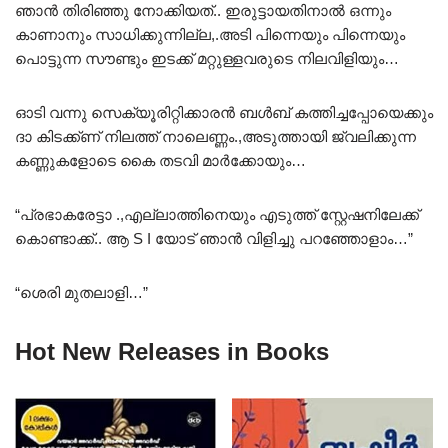
ഞാൻ തിരിഞ്ഞു നോക്കിയത്.. ഇരുട്ടായതിനാൽ ഒന്നും
കാണാനും സാധിക്കുന്നില്ല,.അടി പിന്നെയും പിന്നെയും
പൊട്ടുന്ന സൗണ്ടും ഇടക്ക് മറ്റുള്ളവരുടെ നിലവിളിയും…
ഓടി വന്നു സെക്യൂരിറ്റിക്കാരൻ ബൾബ് കത്തിച്ചപ്പോയെക്കും
ദാ കിടക്ക്ണ് നിലത്ത് നാലെണ്ണം.,അടുത്തായി ജ്വലിക്കുന്ന
കണ്ണുകളോടെ കൈ തടവി മാർക്കോയും…
“പ്രഭാകരേട്ടാ .,എല്ലാത്തിനെയും എടുത്ത് സ്റ്റേഷനിലേക്ക്
കൊണ്ടാക്ക്.. ആ S I യോട് ഞാൻ വിളിച്ചു പറഞ്ഞോളാം…”
“ശെരി മുതലാളി…”
Hot New Releases in Books