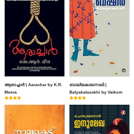
ആരാച്ചാര്‍ | Aarachar by K.R.
ബാല്യകാലസഖി |
Meera
Balyakalasakhi by Vaikom
Muhammad Basheer
Rated
Rated
4.50
4.60
out of 5
out of 5