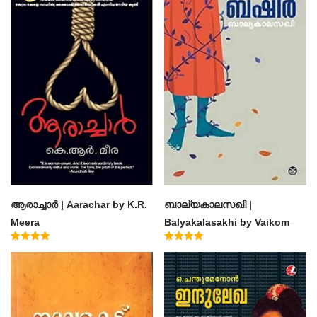
ആരാച്ചാര്‍ | Aarachar by K.R.
ബാല്യകാലസഖി |
Meera
Balyakalasakhi by Vaikom
Muhammad Basheer
Rated
Rated
4.50
4.60
out of 5
out of 5