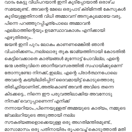
വാദം കേട്ടു വിധിപറയാൻ ഇനി കൂടിപ്പോയാൽ ഒരാഴ്ച
സമയമുണ്ട്.. അവന്റെ മേലെ ഒരുപാട് ക്രിമിനൽ കേസുകൾ
കൂടിയുള്ളതിനാൽ വിധി അമ്മാവന് അനുകൂലമായേ വരു,
പിന്നെ പറഞ്ഞുറപ്പിച്ചത്പോലെ അമ്മാവൻ
എല്ലാത്തിന്റെയും ഉടമസ്ഥാവകാശം എനിക്കായി
എഴുതിതരും..
ജയൻ ഇനി പുറം ലോകം കാണണമെങ്കിൽ ഞാൻ
വിചാരിക്കണം.,നല്ലൊരു തുക ജാമ്യത്തിനായി കോടതിൽ
കെട്ടിവെക്കാതെ കാര്യങ്ങൾ മുന്നോട്ട് പോവില്ല, എന്റെ
ജന്മ ശത്രുവിനെ ഞാനീയവസരത്തിൽ സഹായിക്കുമെന്ന്
തോന്നുണ്ടോ നിനക്ക്,.ഇല്ല, എന്റെ പ്രാർത്ഥനപോലെ
അവന്റെ കയ്യിലിരിപ്പിന് ദൈവമായിട്ട് കൊടുത്തൊരു
തിരിച്ചടിയാണിത്.,അത്കൊണ്ട് അവൻ അവിടെ തന്നെ
കിടക്കട്ടെ., നിന്നെ ഈ പരുവത്തിലാക്കിയ അവനോടു
നിനക്ക് വെറുപ്പാണെന്ന് എനിക്ക്
നന്നായറിയാം.,പിന്നെയുള്ളത് അമ്മയുടെ കാര്യം, നമ്മുടെ
ജ്വല്ലറിയുടെ അടുത്തായി നല്ല
സൗകര്യങ്ങളൊക്കെയുള്ള ഒരു അഗതിമന്തിരമുണ്ട്.,
മാസാമാസം ഒരു പതിനായിരം രൂപവെച്ച് കൊടുത്താൽ മതി