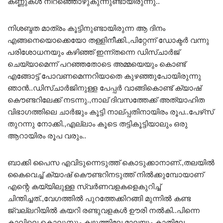
കണ്ണുകൾ നിറഞ്ഞൊഴുകുന്നുണ്ടായിരുന്നു..
നിശബ്ദത മാത്രം കൂട്ടിനുണ്ടായിരുന്ന ആ ദിനം
എങ്ങനെയൊക്കെയോ തള്ളിനീക്കി.,പിറ്റേന്ന് ഡോക്ടർ വന്നു
പരിശോധനയും കഴിഞ്ഞ് ഇന്ന്തന്നെ ഡിസ്ചാർജ്
ചെയ്യാമെന്ന് പറഞ്ഞതോടെ അമ്മയെയും കൊണ്ട്
എങ്ങോട്ട് പോവണമെന്നറിയാതെ കുഴഞ്ഞുപോയിരുന്നു
ഞാൻ..ഡിസ്ചാർജിനുള്ള പേപ്പർ വാങ്ങികൊണ്ട് ക്യാഷ്
കൌണ്ടറിലേക്ക് നടന്നു.,നാല് ദിവസത്തേക്ക് അത്യാഹിത
വിഭാഗത്തിലെ ചാർജും കൂട്ടി നാല്പ്പതിനായിരം രൂപ..പേഴ്‌സ്
തുറന്നു നോക്കി.,എല്ലാം കൂടെ തട്ടികൂട്ടിയാലും ഒരു
ആറായിരം രൂപ വരും..
ബാക്കി പൈസ എവിടുന്നെടുത്ത് കൊടുക്കാനാണ്.,തലയിൽ
കൈവെച്ച് ക്യാഷ് കൌണ്ടറിനടുത്ത് നിൽക്കുമ്പോയാണ്
എന്റെ കയ്യിലുള്ള സ്വർണവളകളെകുറിച്ച്
ചിന്തിച്ചത്.,വേഗത്തിൽ പുറത്തേക്കിറങ്ങി മുന്നിൽ കണ്ട
ജ്വല്ലറിയിൽ കയറി രണ്ടുവളകൾ ഊരി നൽകി..പിന്നെ
കാലിലെ കൊലുസ്സും,കഴുത്തിലേ മാലയും,കാതിലേ