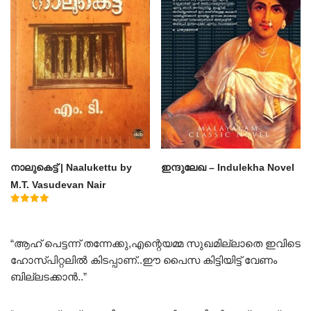
നാലുകെട്ട് | Naalukettu by
ഇന്ദുലേഖ – Indulekha Novel
M.T. Vasudevan Nair
Rated
5.00
out of 5
“ആഹ് പെട്ടന്ന് തന്നേക്കു,എന്റെയമ്മ സുഖമില്ലാതെ ഇവിടെ
ഹോസ്പിറ്റലിൽ കിടപ്പാണ്..ഈ പൈസ കിട്ടിയിട്ട് വേണം
ബില്ലടക്കാൻ..”