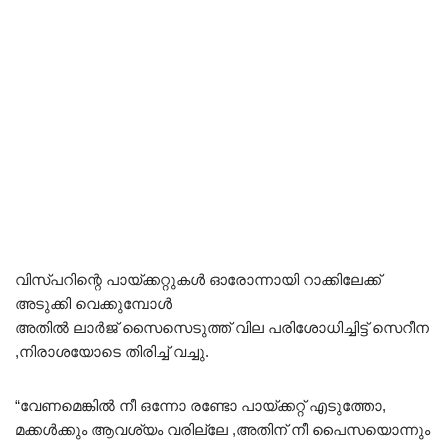
വിസ്പറിന്റെ പായ്ക്കറ്റുകൾ ഓരോന്നായി റാക്കിലേക്ക്
അടുക്കി വെക്കുമ്പോൾ
അതിൽ ലാർജ് സൈസെടുത്ത് വില പരിശോധിച്ചിട്ട് സെറീന
,നിരാശയോടെ തിരിച്ച് വച്ചു.
“വേണമെങ്കിൽ നീ ഒന്നോ രണ്ടോ പായ്ക്കറ്റ് എടുത്തോ,
മക്കൾക്കും ആവശ്യം വരില്ലേ ,അതിന് നീ പൈസയൊന്നും