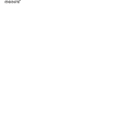
തരേണ്ട”