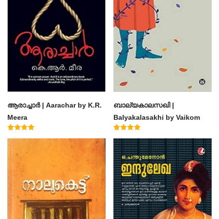
ആരാച്ചാര്‍ | Aarachar by K.R.
ബാല്യകാലസഖി |
Meera
Balyakalasakhi by Vaikom
Muhammad Basheer
Rated
Rated
4.50
4.60
out of 5
out of 5