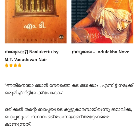
നാലുകെട്ട് | Naalukettu by
ഇന്ദുലേഖ – Indulekha Novel
M.T. Vasudevan Nair
Rated
5.00
out of 5
“അതിനെന്താ ഞാൻ നേരത്തെ കട അsക്കാം , എന്നിട്ട് നമുക്ക്
ഒരുമിച്ച് വീട്ടിലേക്ക് പോകാം”
ഒരിക്കൽ തന്റെ ബാപ്പയുടെ കൂട്ടുകാരനായിരുന്നു ജമാലിക്ക,
ബാപ്പയുടെ സ്ഥാനത്ത് തന്നെയാണ് അദ്ദേഹത്തെ
കാണുന്നത്.