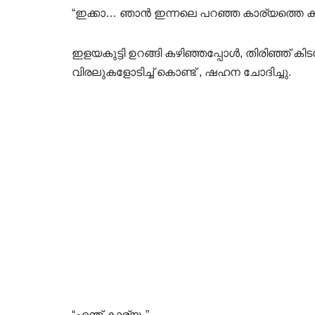
“ഇക്കാ… ഞാൻ ഇന്നലെ പറഞ്ഞ കാര്യത്തെ കു
ഇളയകുട്ടി ഉറങ്ങി കഴിഞ്ഞപ്പോൾ, തിരിഞ്ഞ് 
വിരലുകളോടിച്ച് കൊണ്ട് , ഷഹന ചോദിച്ചു.
“എന്ത് കാര്യം”