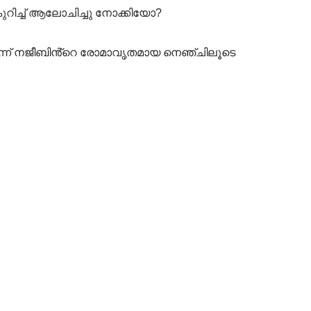
റിച്ച് ആലോചിച്ചു നോക്കിയോ?
കിടന്ന് നജീബിൻ്റെ രോമാവൃതമായ നെഞ്ചിലൂടെ