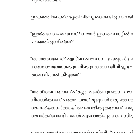
ഉറക്കത്തിലേക്ക് വഴുതി വീണു കൊണ്ടിരുന്ന ന
“ഇത്ര വേഗം മറന്നോ? നമ്മൾ ഈ തറവാട്ടിൽ നിന
പറഞ്ഞിരുന്നില്ലേ?
“ഓ അതാണോ? എൻ്റെ ഷഹനാ .. ഇപ്പോൾ ഇവിടു
സന്തോഷത്തോടെ ഇവിടെ ഇങ്ങനെ ജീവിച്ചു പോകുന്
താമസിച്ചാൽ കിട്ടുമോ?
“അത് തന്നെയാണ് പ്രശ്നം, എൻറെ ഇക്കാ.. ഈ 
നിങ്ങൾക്കാണ് പക്ഷേ, അത് മുഴുവൻ ഒരു കണക
ആവശ്യങ്ങൾക്കായി ചെലവഴിക്കുകയാണ്, നമുക്
അവർക്ക് വേണ്ടി നമ്മൾ എന്തെങ്കിലും സമ്പാദിച്ച
ഷഹന അത് പറഞ്ഞപ്പോൾ നജീബിൻ്റെ മനസ്സിൽ 