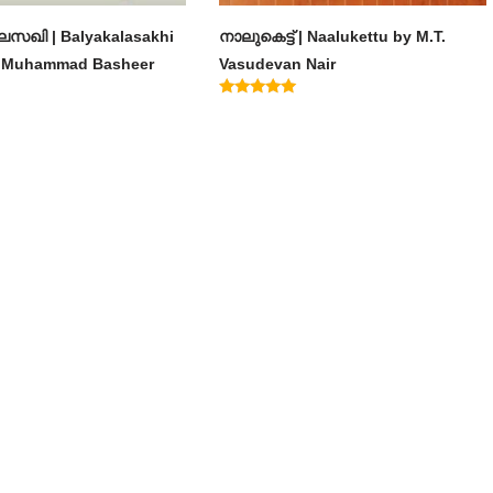
സഖി | Balyakalasakhi
നാലുകെട്ട് | Naalukettu by M.T.
m Muhammad Basheer
Vasudevan Nair
Rated
5.00
out of 5