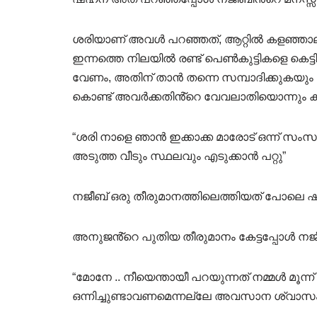
ശരിയാണ് അവൾ പറഞ്ഞത്, ആറ്റിൽ കളഞ്ഞാലും 
ഇന്നത്തെ നിലയിൽ രണ്ട് പെൺകുട്ടികളെ കെട്ട
വേണം, അതിന് താൻ തന്നെ സമ്പാദിക്കുകയും വ
കൊണ്ട് അവർക്കതിൻ്റെ വേവലാതിയൊന്നും 
“ശരി നാളെ ഞാൻ ഇക്കാക്ക മാരോട് ഒന്ന് സംസാരി
അടുത്ത വീടും സ്ഥലവും എടുക്കാൻ പറ്റു”
നജീബ് ഒരു തീരുമാനത്തിലെത്തിയത് പോലെ
അനുജൻ്റെ പുതിയ തീരുമാനം കേട്ടപ്പോൾ നജീബി
“മോനേ .. നീയെന്തായീ പറയുന്നത് നമ്മൾ മൂന
ഒന്നിച്ചുണ്ടാവണമെന്നല്ലേ അവസാന ശ്വാസം വ