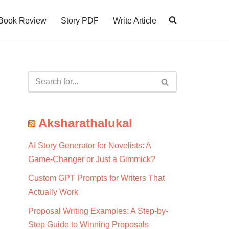
Book Review
Story PDF
Write Article
Aksharathalukal
AI Story Generator for Novelists: A
Game-Changer or Just a Gimmick?
Custom GPT Prompts for Writers That
Actually Work
Proposal Writing Examples: A Step-by-
Step Guide to Winning Proposals