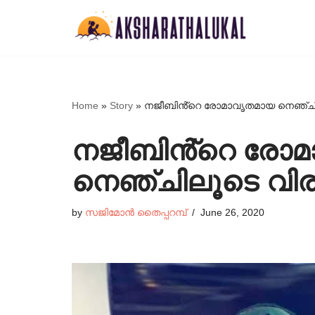
Skip
to
content
Home
»
Story
»
നജീബിൻ്റെ രോമാവൃതമായ നെഞ്ചില
നജീബിൻ്റെ രോ
നെഞ്ചിലൂടെ വിരല
by
സജിമോൻ തൈപ്പറമ്പ്
June 26, 2020