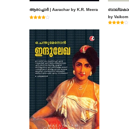
ആരാച്ചാര്‍ | Aarachar by K.R. Meera
ബാല്യകാല
by Vaiko
Rated
4.50
Rated
out of 5
4.60
out of 5