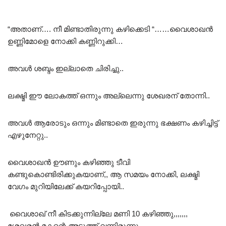
“അതാണ്…. നീ മിണ്ടാതിരുന്നു കഴിക്കെടി “……വൈശാഖൻ
ഉണ്ണിമോളെ നോക്കി കണ്ണിറുക്കി…
അവൾ ശബ്ദം ഇല്ലാതെ ചിരിച്ചു..
ലക്ഷ്മി ഈ ലോകത്ത് ഒന്നും അല്ലെന്നു ശേഖരന് തോന്നി..
അവൾ ആരോടും ഒന്നും മിണ്ടാതെ ഇരുന്നു ഭക്ഷണം കഴിച്ചിട്ട്
എഴുനേറ്റു..
വൈശാഖൻ ഊണും കഴിഞ്ഞു ടീവി
കണ്ടുകൊണ്ടിരിക്കുകയാണ്,, ആ സമയം നോക്കി, ലക്ഷ്മി
വേഗം മുറിയിലേക്ക് കയറിപ്പോയി..
വൈശാഖ് നീ കിടക്കുന്നില്ലേ മണി 10 കഴിഞ്ഞു,,,,,,,
ശേഖരൻ മകന്റെ അടുത്ത് വന്നിരുന്നു..