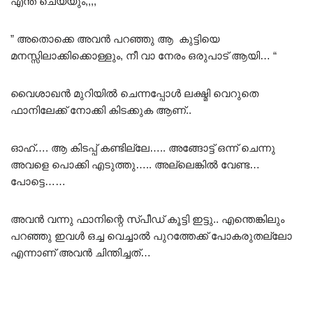
എന്ത് ചെയ്യും,,,, “
” അതൊക്കെ അവൻ പറഞ്ഞു ആ കുട്ടിയെ
മനസ്സിലാക്കിക്കൊള്ളും, നീ വാ നേരം ഒരുപാട് ആയി… “
വൈശാഖൻ മുറിയിൽ ചെന്നപ്പോൾ ലക്ഷ്മി വെറുതെ
ഫാനിലേക്ക് നോക്കി കിടക്കുക ആണ്..
ഓഹ്…. ആ കിടപ്പ് കണ്ടില്ലേ….. അങ്ങോട്ട് ഒന്ന് ചെന്നു
അവളെ പൊക്കി എടുത്തു….. അല്ലെങ്കിൽ വേണ്ട…
പോട്ടെ……
അവൻ വന്നു ഫാനിന്റെ സ്പീഡ് കൂട്ടി ഇട്ടു.. എന്തെങ്കിലും
പറഞ്ഞു ഇവൾ ഒച്ച വെച്ചാൽ പുറത്തേക്ക് പോകരുതല്ലോ
എന്നാണ് അവൻ ചിന്തിച്ചത്…