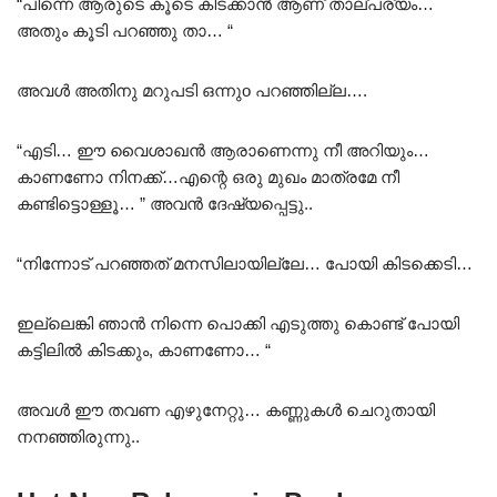
“പിന്നെ ആരുടെ കൂടെ കിടക്കാൻ ആണ് താല്പര്യം…
അതും കൂടി പറഞ്ഞു താ… “
അവൾ അതിനു മറുപടി ഒന്നുo പറഞ്ഞില്ല….
“എടി… ഈ വൈശാഖൻ ആരാണെന്നു നീ അറിയും…
കാണണോ നിനക്ക്…എന്റെ ഒരു മുഖം മാത്രമേ നീ
കണ്ടിട്ടൊള്ളൂ… ” അവൻ ദേഷ്യപ്പെട്ടു..
“നിന്നോട് പറഞ്ഞത് മനസിലായില്ലേ… പോയി കിടക്കെടി…
ഇല്ലെങ്കി ഞാൻ നിന്നെ പൊക്കി എടുത്തു കൊണ്ട് പോയി
കട്ടിലിൽ കിടക്കും, കാണണോ… “
അവൾ ഈ തവണ എഴുനേറ്റു… കണ്ണുകൾ ചെറുതായി
നനഞ്ഞിരുന്നു..