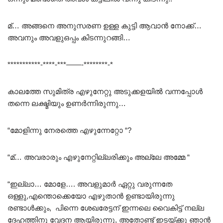
മ്… അങ്ങനെ അനുസരണ ഉള്ള കുട്ടി ആവാൻ നോക്ക്…
അവനും അവളുഒപ്പം കിടന്നുറങ്ങി…
***********-****-***——-********-*
കാലത്തേ സുമിത്ര എഴുനേറ്റു അടുക്കളയിൽ വന്നപ്പോൾ
തന്നെ ലക്ഷ്മിയും ഉണർന്നിരുന്നു…
“മോളിന്നു നേരത്തെ എഴുന്നേറ്റോ “?
“മ്… അവരാരും എഴുനേറ്റില്ലരിക്കും അല്ലേ അമ്മേ “
“ഇല്ലാ… മോളേ…. അവളുമാർ ഏറ്റു വരുന്നതേ
ഒള്ളു,എന്തൊക്കെയോ എഴുതാൻ ഉണ്ടായിരുന്നു
രണ്ടാൾക്കും, പിന്നെ ശേഖരേട്ടന് ഇന്നലെ വൈകിട്ട് നല്ല
ദേഹത്തിനു വേദന ആയിരുന്നു, അതോണ്ട് ഇടയ്ക്കു ഞാൻ