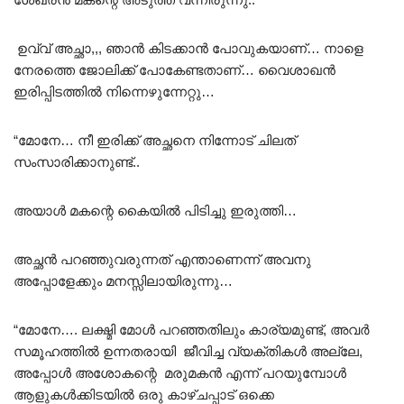
ഉവ്വ് അച്ഛാ,,, ഞാൻ കിടക്കാൻ പോവുകയാണ്… നാളെ
നേരത്തെ ജോലിക്ക് പോകേണ്ടതാണ്… വൈശാഖൻ
ഇരിപ്പിടത്തിൽ നിന്നെഴുന്നേറ്റു…
“മോനേ… നീ ഇരിക്ക് അച്ഛനെ നിന്നോട് ചിലത്
സംസാരിക്കാനുണ്ട്..
അയാൾ മകന്റെ കൈയിൽ പിടിച്ചു ഇരുത്തി…
അച്ഛൻ പറഞ്ഞുവരുന്നത് എന്താണെന്ന് അവനു
അപ്പോളേക്കും മനസ്സിലായിരുന്നു…
“മോനേ…. ലക്ഷ്മി മോൾ പറഞ്ഞതിലും കാര്യമുണ്ട്, അവർ
സമൂഹത്തിൽ ഉന്നതരായി ജീവിച്ച വ്യക്തികൾ അല്ലേ,
അപ്പോൾ അശോകന്റെ മരുമകൻ എന്ന് പറയുമ്പോൾ
ആളുകൾക്കിടയിൽ ഒരു കാഴ്ചപ്പാട് ഒക്കെ