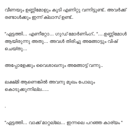
വീണയും ഉണ്ണിമോളും കൂടി എണിറ്റു വന്നിട്ടുണ്ട്.. അവർക്ക്
രണ്ടാൾക്കും ഇന്ന് ക്ലാസ് ഉണ്ട്..
“ഏട്ടത്തി… എണീറ്റോ… ഗുഡ് മോർണിംഗ്.. “….ഉണ്ണിമോൾ
ആയിരുന്നു അതു… അവൾ തിരിച്ചു അങ്ങോട്ടും വിഷ്
ചെയ്തു…
അപ്പോളേക്കും വൈശാഖനും അങ്ങോട്ട്‌ വന്നു..
ലക്ഷ്‌മി ആണെങ്കിൽ അവനു മുഖം പോലും
കൊടുക്കുന്നില്ല…..
.
“ഏട്ടത്തി… വാക്ക് മാറ്റല്ലേ… ഇന്നലെ പറഞ്ഞ കാര്യം “