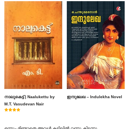
4.50
4.60
out of 5
out of 5
നാലുകെട്ട് | Naalukettu by
ഇന്ദുലേഖ – Indulekha Novel
M.T. Vasudevan Nair
Rated
5.00
out of 5
ഒന്നും മിണ്ടാതെ അവൾ കട്ടിലിൽ വന്നു കിടന്നു..