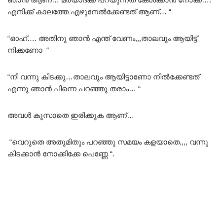
എനിക്ക് കാലത്തേ എഴുനേൽക്കേണ്ടത് ആണ്… “
“ഓഹ്…. അതിനു ഞാൻ എന്ത് വേണം,,,താലവും ആയിട്ട്
നിക്കണോ “
“നീ വന്നു കിടക്കു…താലവും ആയിട്ടാണോ നിൽക്കേണ്ടത്
എന്നു ഞാൻ പിന്നെ പറഞ്ഞു തരാം… “
അവൾ കൂസാതെ ഇരിക്കുക ആണ്…
“വെറുതെ അതുമിതും പറഞ്ഞു സമയം കളയാതെ,,,, വന്നു
കിടക്കാൻ നോക്കിക്കേ പെണ്ണേ “.