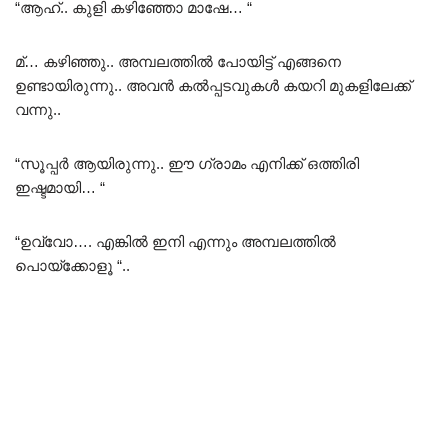
“ആഹ്.. കുളി കഴിഞ്ഞോ മാഷേ… “
മ്… കഴിഞ്ഞു.. അമ്പലത്തിൽ പോയിട്ട് എങ്ങനെ
ഉണ്ടായിരുന്നു.. അവൻ കൽപ്പടവുകൾ കയറി മുകളിലേക്ക്
വന്നു..
“സൂപ്പർ ആയിരുന്നു.. ഈ ഗ്രാമം എനിക്ക് ഒത്തിരി
ഇഷ്ടമായി… “
“ഉവ്വോ…. എങ്കിൽ ഇനി എന്നും അമ്പലത്തിൽ
പൊയ്ക്കോളൂ “..