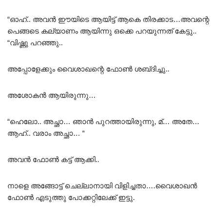
“ഓഹ്.. അവൻ ഈയിടെ ആയിട്ട് ആകെ തിരക്കാട…അവന്റെ
പെങ്ങടെ കല്യാണം ആയിന്നു ഒക്കെ പറയുന്നത് കേട്ടു..
“വിഷ്ണു പറഞ്ഞു..
അപ്പോളേക്കും വൈശാഖന്റെ ഫോൺ ശബ്‌ദിച്ചു..
അശോകൻ ആയിരുന്നു…
“ഹെലോ.. അച്ഛാ… ഞാൻ പുറത്തായിരുന്നു, മ്… അതേ…
ആഹ്.. വരാം അച്ഛാ… “
അവൻ ഫോൺ കട്ട്‌ ആക്കി..
നാളെ അങ്ങോട്ട് ചെല്ലാനായി വിളിച്ചതാ….വൈശാഖൻ
ഫോൺ എടുത്തു പോക്കറ്റിലേക്ക് ഇട്ടു.