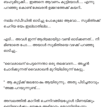
ബഹുമിടുക്കി… ഇങ്ങനെ ആവണം കുട്ട്യോൾ…. എന്നു
പറഞ്ഞു കൊണ്ട് ശേഖരൻ ഉമ്മറത്തേക്ക് കയറി..
നല്ല സ്പീഡിൽ ഓടിച്ചു പോകുമോ ആവോ… സുമിത്രക്ക്
ചെറിയ ഭയം ഇല്ലാതില്ല…
എടി… അവൾ ഇന്ന് ആദ്യമായിട്ടാ വണ്ടി ഓടിക്കണത്… നീ
മിണ്ടാതെ പോ…. അയാൾ സുമിത്രയെ വഴക്ക് പറഞ്ഞു
ഓടിച്ചു..
“വൈശാഖന് പെട്ടന്നെന്താ ഒരു തലവേദന… അച്ഛൻ
ചോദിക്കുന്നത് വൈശാഖൻ മുറിയിലിരുന്ന് കേട്ടു..
” ആ കുട്ടിക്ക് ജലദോഷം ആയിരുന്നു.. അതു പിടിച്ചതാവും
“അമ്മ പറയുന്നുണ്ട്….
അമ്പലത്തിൽ കാറിൽ ചെന്നിറങ്ങിയപ്പോൾ വീണയ്ക്കും
ഉണ്ണിമോൾക്കും ഭയങ്കര അഭിമാനം തോന്നിയിരുന്നു..