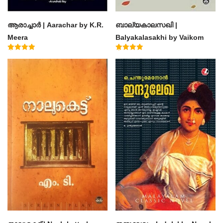
ആരാച്ചാര്‍ | Aarachar by K.R.
ബാല്യകാലസഖി |
Meera
Balyakalasakhi by Vaikom
Muhammad Basheer
Rated
Rated
4.50
4.60
out of 5
out of 5