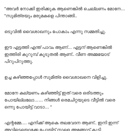
“അവർ നോക്കി ഇരിക്കുക ആണെങ്കിൽ ചെല്ലണം മോനേ…
“സുമിത്രയും മരുമകളെ പിന്താങ്ങി..
ഒടുവിൽ വൈശാഖനും പോകാം എന്നു സമ്മതിച്ചു.
ഈ ഏട്ടത്തി എന്ത് പാവം ആണ്… ഏട്ടന് ആണെങ്കിൽ
ഇത്തിരി കുറുമ്പ് കൂടുതൽ ആണ്.. വീണ അമ്മയോട്
പിറുപിറുത്തു.
ഉച്ച കഴിഞ്ഞപ്പോൾ സുമിത്ര വൈശാഖനെ വിളിച്ചു.
മോനേ കല്യണം കഴിഞ്ഞിട്ട് ഇത് വരെ ഒരിടത്തും
പോയില്ലലോ…… നിങ്ങൾ രെമചിറ്റയുടെ വീട്ടിൽ വരെ
ഒന്നു പോയിട്ട് വാടാ… “
എന്റമ്മേ…. എനിക്ക് ആകെ തലവേദന ആണ്.. ഇനി ഇന്ന്
അവിടെയൊക്കേ പോയിട്ട് നാളെ അങ്ങോട്ട് കൂടി