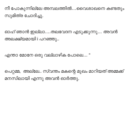
നീ പോകുന്നില്ലേ അമ്പലത്തിൽ…വൈശാഖനെ കണ്ടതും
സുമിത്ര ചോദിച്ചു.
ഓഹ് ഞാൻ ഇല്ലാ….തലവേദന എടുക്കുന്നു… അവൻ
അലക്ഷ്യമായി i പറഞ്ഞു..
എന്താ മോനേ ഒരു വല്ലാഴിക പോലെ… “
പെറ്റമ്മ, അല്ലേ.. സ്വന്തം മകന്റെ മുഖം മാറിയത് അമ്മക്ക്
മനസിലായി എന്നു അവൻ ഓർത്തു.