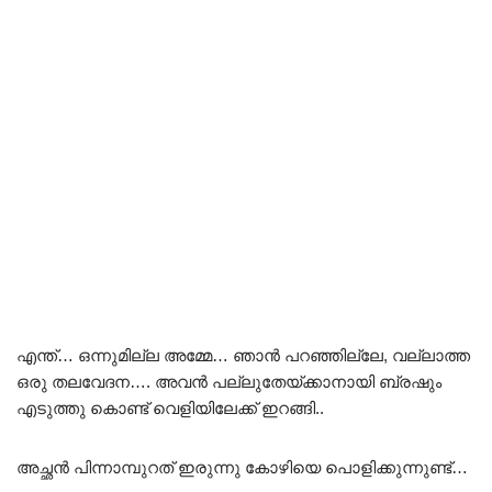
എന്ത്… ഒന്നുമില്ല അമ്മേ… ഞാൻ പറഞ്ഞില്ലേ, വല്ലാത്ത
ഒരു തലവേദന…. അവൻ പല്ലുതേയ്ക്കാനായി ബ്രഷും
എടുത്തു കൊണ്ട് വെളിയിലേക്ക് ഇറങ്ങി..
അച്ഛൻ പിന്നാമ്പുറത് ഇരുന്നു കോഴിയെ പൊളിക്കുന്നുണ്ട്…