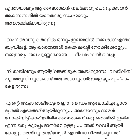
എന്തായാലും ആ വൈശാഖൻ നല്ലോരു ചെറുപ്പക്കാരൻ
ആണെന്നതിൽ യാതൊരു സംശയവും
അവൾക്കില്ലായിരുന്നു.
“ഓഹ് അവനു തൊഴിൽ ഒന്നും ഇല്ലങ്കിൽ നമ്മൾക്ക് എന്താ
ബുദ്ധിമുട്ട്. ആ കാര്യങ്ങൾ ഒക്കെ ലക്ഷ്മി നോക്കിക്കോളും…
നമ്മളാരും തല പുണ്ണാക്കേണ്ട….. ദീപ ഫോൺ വെച്ചു..
“നീ രാജീവനും ആയിട്ട് വഴക്കിടുക ആയിരുന്നോ “വാതിലിന്
പുറത്തുനിന്നുകൊണ്ട് അശോകനും ശ്യാമളയും എല്ലാം
കേട്ടിരുന്നു,
എന്റെ അച്ഛാ രാജീവേട്ടൻ ഈ ബന്ധം ആലോചിച്ചപ്പോൾ
മുതൽ എടങ്ങേറ് ആയിരുന്നു… അതൊന്നും നമ്മൾ
നോക്കിയിട്ട് കാര്യമില്ല വൈശാഖന് ഒരു തൊഴിൽ ഇല്ല
എന്ന ഒരു കുഴപ്പം മാത്രമേ ഉള്ളൂ….. അത് റെഡി ആയി
കോളും അതിനു രാജീവേട്ടൻ എന്തിനാ വിഷമിക്കുന്നത്….