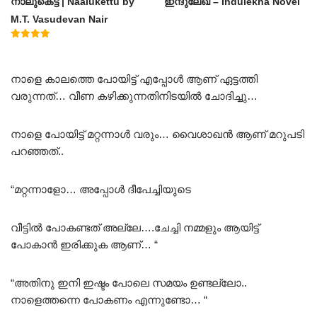
നാലുകെട്ട് | Naalukettu by
ഇന്ദുലേഖ – Indulekha Novel
M.T. Vasudevan Nair
Rated
5.00
out of 5
നാളെ കാലത്തെ പോയിട്ട് എപ്പോൾ ആണ് ഏട്ടത്തി
വരുന്നത്… വീണ കഴിക്കുന്നതിനിടയിൽ ചോദിച്ചു…
നാളെ പോയിട്ട് മറ്റന്നാൾ വരും… വൈശാഖൻ ആണ് മറുപടി
പറഞ്ഞത്..
“മറ്റന്നാളോ… അപ്പോൾ ദീപേച്ചിയുടെ
വീട്ടിൽ പോകണ്ടത് അല്ലേ….ചേച്ചി നമ്മളും ആയിട്ട്
പോകാൻ ഇരിക്കുക ആണ്… “
“അതിനു ഇനി ഇഷ്ടം പോലെ സമയം ഉണ്ടല്ലോ..
നാളെത്തന്നെ പോകണം എന്നുണ്ടോ… “