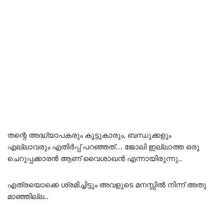
തന്റെ അദ്ധ്യാപകരും കൂട്ടുകാരും, ബന്ധുക്കളും
എല്ലാവരും എതിർപ്പ് പറഞ്ഞത്… ജോലി ഇല്ലാത്ത ഒരു
ചെറുപ്പക്കാരൻ ആണ് വൈശാഖൻ എന്നായിരുന്നു..
എത്രയൊക്കെ ശ്രമിച്ചിട്ടും അവളുടെ മനസ്സിൽ നിന്ന് അതു
മാഞ്ഞില്ല..