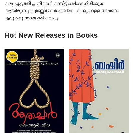
വരൂ ഏട്ടത്തി,,,, നിങ്ങൾ വന്നിട്ട് കഴിക്കാനിരിക്കുക
ആയിരുന്നു… ഉണ്ണിമോൾ എല്ലാവർക്കും ഉള്ള ഭക്ഷണം
എടുത്തു മേശമേൽ വെച്ചു.
Hot New Releases in Books