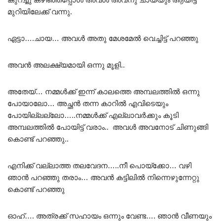
മുറിയിലേക്ക് വന്നു.
ഏട്ടാ….ചായ… അവൾ അതു മേശമേൽ വെച്ചിട്ട് പറഞ്ഞു
അവൻ അലക്ഷ്യമായി ഒന്നു മൂളി..
അതേയ്… നമ്മൾക്ക് ഇന്ന് കാലത്തെ അമ്പലത്തിൽ ഒന്നു
പോയാലോ… അച്ഛൻ തന്ന കാറിൽ എവിടെയും
പോയില്ലല്ലോ…..നമ്മൾക്ക് എല്ലാവർക്കും കൂടി
അമ്പലത്തിൽ പോയിട്ട് വരാം.. അവൾ അവനോട് ചിണുങ്ങി
കൊണ്ട് പറഞ്ഞു..
എനിക്ക് വല്ലാത്ത തലവേദന…..നീ പൊയ്ക്കോ… വഴി
ഞാൻ പറഞ്ഞു തരാം… അവൻ കട്ടിലിൽ നിന്നെഴുന്നേറ്റു
കൊണ്ട് പറഞ്ഞു
ഓഹ്…. അത്രക്ക് സഹായം ഒന്നും വേണ്ട…. ഞാൻ വീണയും