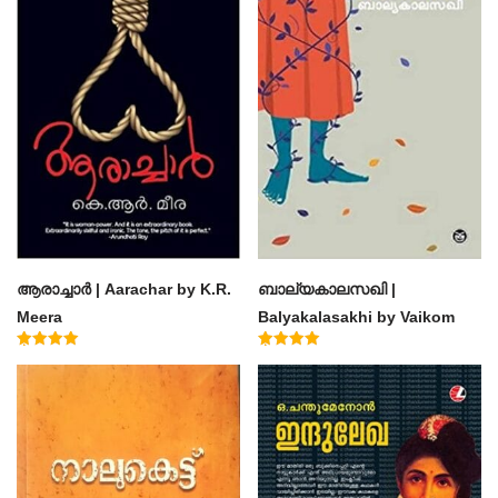
ആരാച്ചാര്‍ | Aarachar by K.R.
ബാല്യകാലസഖി |
Meera
Balyakalasakhi by Vaikom
Muhammad Basheer
Rated
Rated
4.50
4.60
out of 5
out of 5