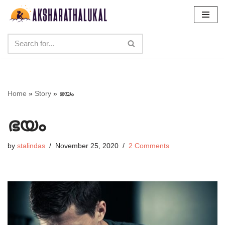
Skip
to
content
Home
»
Story
»
ഭയം
ഭയം
by
stalindas
November 25, 2020
2 Comments