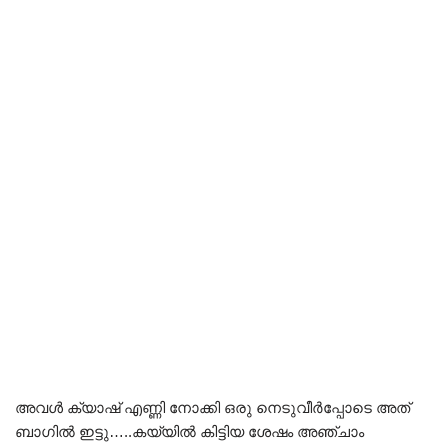
അവൾ ക്യാഷ് എണ്ണി നോക്കി ഒരു നെടുവീർപ്പോടെ അത്
ബാഗിൽ ഇട്ടു…..കയ്യിൽ കിട്ടിയ ശേഷം അഞ്ചാം