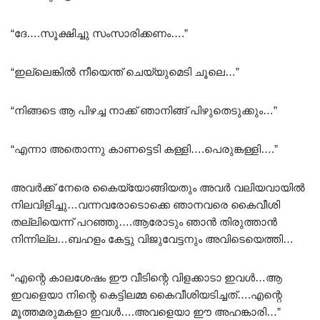
“ദേ….സൂക്ഷിച്ചു സംസാരിക്കണം….”
“ഇല്ലെങ്കിൽ നീയെന്ത് ചെയ്യുമെടി ചൂലെ…”
“നിങ്ങടെ ആ പിഴച്ച നാക്ക് ഞാനിങ്ങ് പിഴുതെടുക്കും…”
“എന്നാ അതൊന്നു കാണട്ടെടി കള്ളി….പെരുങ്കള്ളി….”
അവർക്ക് നേരെ കൈയ്യോങ്ങിയതും അവർ വലിയവായിൽ
നിലവിളിച്ചു…വന്നവരോടൊക്കെ ഞാനവരെ കൈവീശി
തല്ലിയെന്ന് പറഞ്ഞു….ആരോടും ഞാൻ തിരുത്താൻ
നിന്നില്ല…ബഹളം കേട്ടു വിജുവേട്ടനും അവിടെയെത്തി…
“എന്റെ കാലശേഷം ഈ വീടിന്റെ വിളക്കാടാ ഇവൾ…ആ
ഇവളെയാ നിന്റെ കെട്ടിലമ്മ കൈവീശിയടിച്ചത്….എന്റെ
മൂത്തമരുമകളാ ഇവൾ….അവളെയാ ഈ അഹങ്കാരി…”