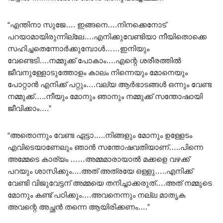
“എന്തിനാ സുജേ…. ഇങ്ങനെ….നിനക്കെനോട്
പറയാമായിരുന്നില്ലേ….എനിക്കുവേണ്ടിയാ നീയിതൊക്കെ
സഹിച്ചതെന്നോർക്കുമ്പോൾ……ഇനിയും
വേണ്ടെടി….നമ്മുക്ക് പോകാം….എന്റെ ശരീരത്തിൽ
ജീവനുള്ളോടുത്തോളം കാലം നിന്നെയും മോനെയും
പോറ്റാൻ എനിക്ക് പറ്റും….വല്യ ആർഭാടങ്ങൾ ഒന്നും വേണ്ട
നമ്മുക്ക്…..നീയും മോനും ഞാനും നമ്മുക്ക് സന്തോഷായി
ജീവിക്കാം….”
“അതൊന്നും വേണ്ട ഏട്ടാ…..നിങ്ങളും മോനും ഉള്ളേടം
എവിടെയാണേലും ഞാൻ സന്തോഷവതിയാണ്…..പിന്നെ
അമ്മേടെ കാര്യം ……അമ്മമാരായാൽ മക്കളെ വഴക്ക്
പറയും ശാസിക്കും….അത് അത്രയേ ഒള്ളു…..എനിക്ക്
വേണ്ടി വിജുവേട്ടന് അമ്മയെ തനിച്ചാക്കരുത്….അത് നമ്മുടെ
മോനും കണ്ട് പഠിക്കും….അവനെന്നും നല്ല മാതൃക
അവന്റെ അച്ഛൻ തന്നെ ആയിരിക്കണം….”