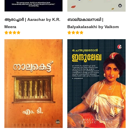
ആരാച്ചാര്‍ | Aarachar by K.R.
ബാല്യകാലസഖി |
Meera
Balyakalasakhi by Vaikom
Muhammad Basheer
Rated
Rated
4.50
4.60
out of 5
out of 5