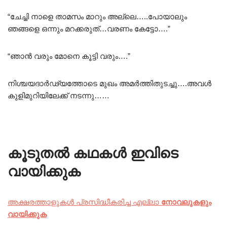
“ചേച്ചി നാളെ താമസം മാറും അല്ലെ…..പോയാലും
ഞങ്ങളെ ഒന്നും മറക്കരുത്…വരണം കേട്ടോ….”
“ഞാൻ വരും മോനെ കൂട്ടി വരും….”
നിശ്ചയദാർഢ്യത്തോടെ മുഖം അമർത്തിതുടച്ചു….അവൾ
കുളിമുറിയിലേക്ക് നടന്നു……
കൂടുതൽ കഥകൾ ഇവിടെ
വായിക്കുക
അക്ഷരത്താളുകൾ പ്രസിദ്ധീകരിച്ച എല്ലാ
നോവലുകളും
വായിക്കുക