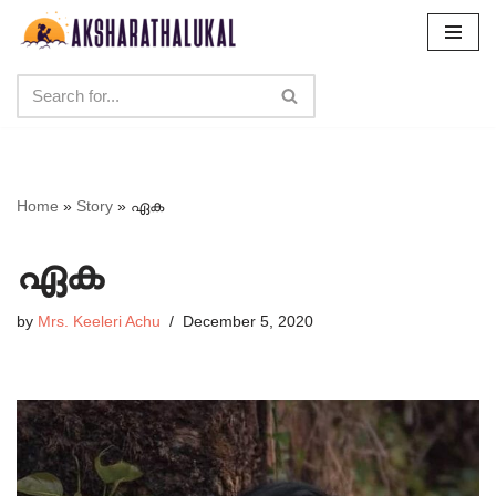
Skip
to
content
Home
»
Story
»
ഏക
ഏക
by
Mrs. Keeleri Achu
December 5, 2020