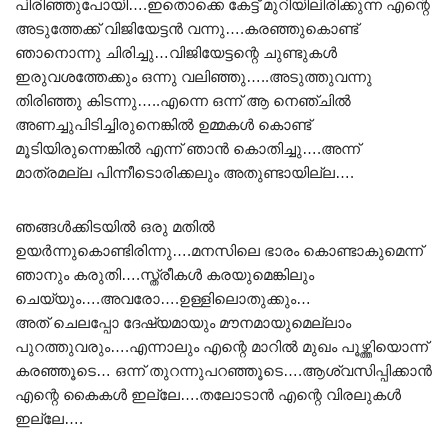
പിരിഞ്ഞുപോയി….ഇതൊക്കെ കേട്ട് മുറിയിലിരിക്കുന്ന എന്റെ
അടുത്തേക്ക് വിജിയേട്ടൻ വന്നു….കരഞ്ഞുകൊണ്ട്
ഞാനൊന്നു ചിരിച്ചു…വിജിയേട്ടന്റെ ചുണ്ടുകൾ
ഇരുവശത്തേക്കും ഒന്നു വലിഞ്ഞു…..അടുത്തുവന്നു
തിരിഞ്ഞു കിടന്നു…..എന്നെ ഒന്ന് ആ നെഞ്ചിൽ
അണച്ചുപിടിച്ചിരുനെങ്കിൽ ഉമ്മകൾ കൊണ്ട്
മൂടിയിരുന്നെങ്കിൽ എന്ന് ഞാൻ കൊതിച്ചു….അന്ന്
മാത്രമല്ല പിന്നീടൊരിക്കലും അതുണ്ടായില്ല….
ഞങ്ങൾക്കിടയിൽ ഒരു മതിൽ
ഉയർന്നുകൊണ്ടിരിന്നു….മനസിലെ ഭാരം കൊണ്ടാകുമെന്ന്
ഞാനും കരുതി….സ്ത്രീകൾ കരയുമെങ്കിലും
ചെയ്യും….അവരോ….ഉള്ളിലൊതുക്കും…
അത് ചെലപ്പോ ദേഷ്യമായും മൗനമായുമെല്ലാം
പുറത്തുവരും….എന്നാലും എന്റെ മാറിൽ മുഖം പൂഴ്ത്തിയൊന്ന്
കരഞ്ഞൂടെ… ഒന്ന് തുറന്നുപറഞ്ഞൂടെ….ആശ്വസിപ്പിക്കാൻ
എന്റെ കൈകൾ ഇല്ലേ….തലോടാൻ എന്റെ വിരലുകൾ
ഇല്ലേ….