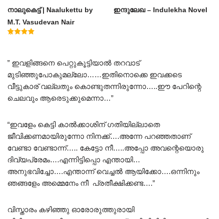
നാലുകെട്ട് | Naalukettu by
ഇന്ദുലേഖ – Indulekha Novel
M.T. Vasudevan Nair
Rated
5.00
out of 5
” ഇവളിങ്ങനെ പെറ്റുകൂട്ടിയാൽ തറവാട്
മുടിഞ്ഞുപോകുമല്ലോ……ഇതിനൊക്കെ ഇവക്കടെ
വീട്ടുകാര് വല്ലതും കൊണ്ടുതന്നിരുന്നോ…..ഈ പേറിന്റെ
ചെലവും ആരെടുക്കുമെന്നാ…”
“ഇവളേം കെട്ടി കാൽക്കാശിന് ഗതിയില്ലാതെ
ജീവിക്കണമായിരുന്നോ നിനക്ക്….അന്നേ പറഞ്ഞതാണ്
വേണ്ടാ വേണ്ടാന്ന്….. കേട്ടോ നീ…..അപ്പോ അവന്റെയൊരു
ദിവ്യപ്രേമം….എന്നിട്ടിപ്പൊ എന്തായി…
അനുഭവിച്ചോ….എന്താന്ന് വെച്ചൽ ആയിക്കോ….ഒന്നിനും
ഞങ്ങളേം അമ്മെനേം നീ പ്രതീക്ഷിക്കണ്ട….”
വിസ്താരം കഴിഞ്ഞു ഓരോരുത്തുരായി