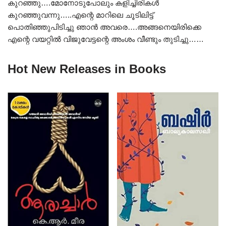
കുറഞ്ഞു….മോനോടുപോലും കളിച്ചിരികൾ
കുറഞ്ഞുവന്നു…..എന്റെ മാറിലെ ചൂടിലിട്ട്
പൊതിഞ്ഞുപിടിച്ചു ഞാൻ അവരെ….അങ്ങനെയിരിക്കെ
എന്റെ വയറ്റിൽ വിജുവേട്ടന്റെ അംശം വീണ്ടും തുടിച്ചു……
Hot New Releases in Books