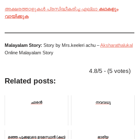
അക്ഷരത്താളുകൾ പ്രസിദ്ധീകരിച്ച എല്ലാ
കഥകളും
വായിക്കുക
Malayalam Story:
Story by Mrs.keeleri achu –
Aksharathalukal
Online Malayalam Story
4.8/5 - (5 votes)
Related posts:
ചാരൻ
നവവധു
മഞ്ഞ പൂക്കളുടെ ഉടമസ്ഥൻ (കഥ)
ഭാര്യ