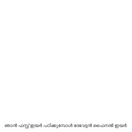
ഞാൻ ഫസ്റ്റ് ഇയർ പഠിക്കുമ്പോൾ ദേവേട്ടൻ ഫൈനൽ ഇയർ