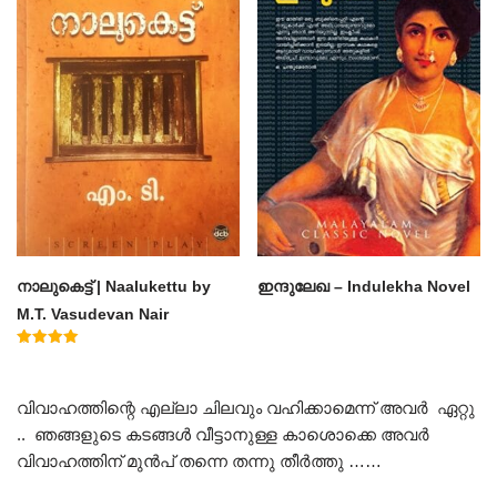
നാലുകെട്ട് | Naalukettu by
ഇന്ദുലേഖ – Indulekha Novel
M.T. Vasudevan Nair
Rated
5.00
out of 5
വിവാഹത്തിന്റെ എല്ലാ ചിലവും വഹിക്കാമെന്ന് അവർ ഏറ്റു
.. ഞങ്ങളുടെ കടങ്ങൾ വീട്ടാനുള്ള കാശൊക്കെ അവർ
വിവാഹത്തിന് മുൻപ് തന്നെ തന്നു തീർത്തു ……