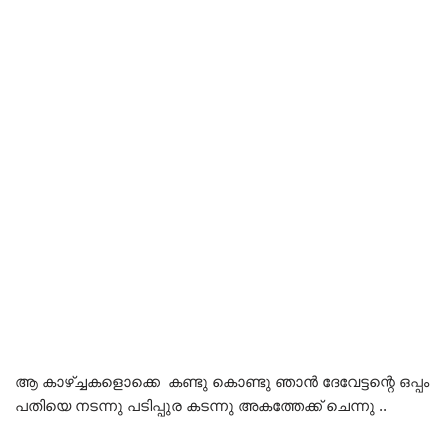
ആ കാഴ്ച്ചകളൊക്കെ കണ്ടു കൊണ്ടു ഞാൻ ദേവേട്ടന്റെ ഒപ്പം
പതിയെ നടന്നു പടിപ്പുര കടന്നു അകത്തേക്ക് ചെന്നു ..