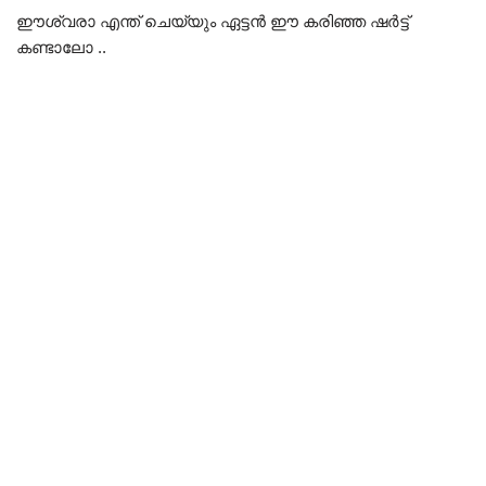
ഈശ്വരാ എന്ത് ചെയ്യും ഏട്ടൻ ഈ കരിഞ്ഞ ഷർട്ട്‌
കണ്ടാലോ ..