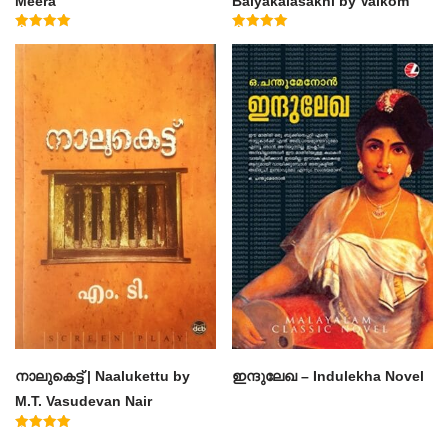
Meera
Balyakalasakhi by Vaikom
Muhammad Basheer
Rated
Rated
4.50
4.60
out of 5
out of 5
നാലുകെട്ട് | Naalukettu by
ഇന്ദുലേഖ – Indulekha Novel
M.T. Vasudevan Nair
Rated