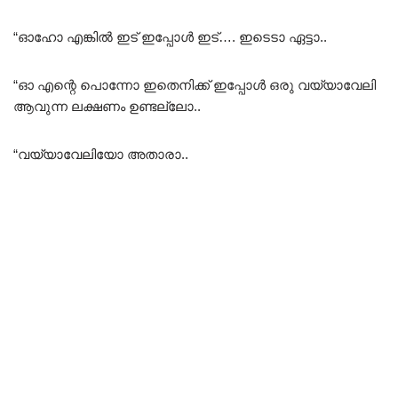
“ഓഹോ എങ്കിൽ ഇട് ഇപ്പോൾ ഇട്…. ഇടെടാ ഏട്ടാ..
“ഓ എന്റെ പൊന്നോ ഇതെനിക്ക് ഇപ്പോൾ ഒരു വയ്യാവേലി
ആവുന്ന ലക്ഷണം ഉണ്ടല്ലോ..
“വയ്യാവേലിയോ അതാരാ..