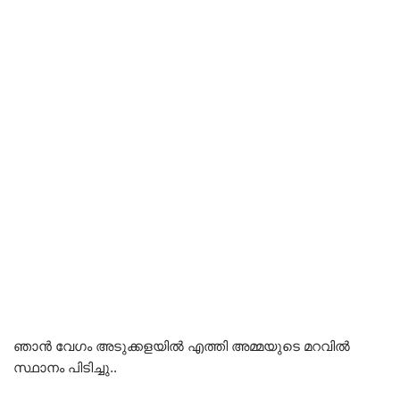
ഞാൻ വേഗം അടുക്കളയിൽ എത്തി അമ്മയുടെ മറവിൽ
സ്ഥാനം പിടിച്ചു..