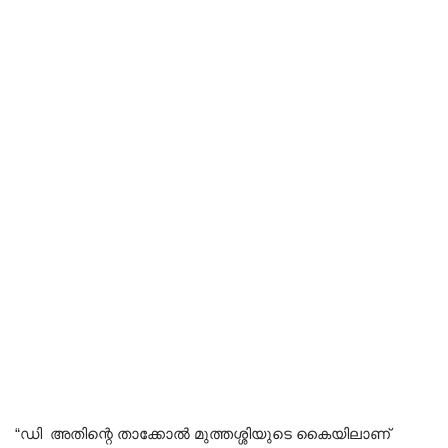
“ഡി അതിന്റെ താക്കോൽ മുത്തശ്ശിയുടെ കൈയിലാണ്