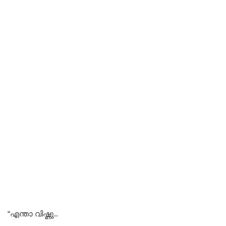
“എന്താ വിഷ്ണു..