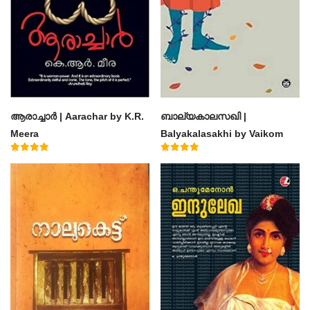
ആരാച്ചാര്‍ | Aarachar by K.R.
ബാല്യകാലസഖി |
Meera
Balyakalasakhi by Vaikom
Muhammad Basheer
Rated
Rated
4.50
4.60
out of 5
out of 5