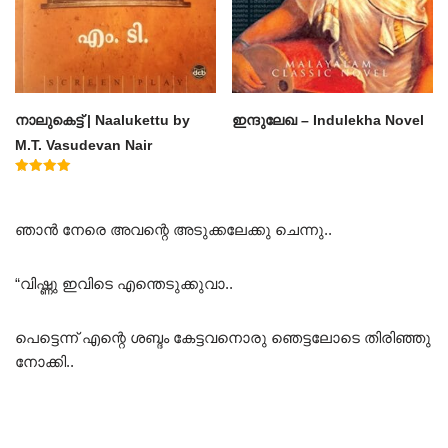
നാലുകെട്ട് | Naalukettu by
ഇന്ദുലേഖ – Indulekha Novel
M.T. Vasudevan Nair
Rated
5.00
out of 5
ഞാൻ നേരെ അവന്റെ അടുക്കലേക്കു ചെന്നു..
“വിഷ്ണു ഇവിടെ എന്തെടുക്കുവാ..
പെട്ടെന്ന് എന്റെ ശബ്ദം കേട്ടവനൊരു ഞെട്ടലോടെ തിരിഞ്ഞു
നോക്കി..