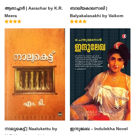
ആരാച്ചാര്‍ | Aarachar by K.R.
ബാല്യകാലസഖി |
Meera
Balyakalasakhi by Vaikom
Muhammad Basheer
Rated
Rated
4.50
4.60
out of 5
out of 5
നാലുകെട്ട് | Naalukettu by
ഇന്ദുലേഖ – Indulekha Novel