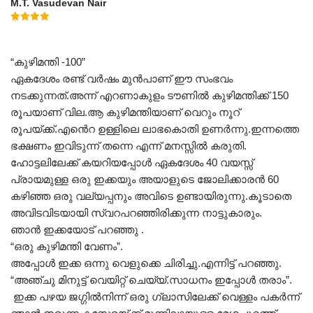
M.T. Vasudevan Nair
Rated
5.00
out of 5
“കുഴിമന്തി -100”
ഏകദേശം രണ്ട് വർഷം മുൻപാണ് ഈ സംഭവം
നടക്കുന്നത്.അന്ന് എറണാകുളം ടൗണിൽ കുഴിമന്തിക്ക് 150
രൂപയാണ് വില.ആ കുഴിമന്തിയാണ് വെറും നൂറ്
രൂപയ്ക്ക്.എൻെറ ഉള്ളിലെ ലാഭകൊതി ഉണർന്നു.ഇന്നത്തെ
ഭക്ഷണം ഇവിടുന്ന് തന്നെ എന്ന് മനസ്സിൽ കരുതി.
ഹോട്ടലിലേക്ക് കയറിയപ്പോൾ ഏകദേശം 40 വയസ്സ്
പ്രായമുള്ള ഒരു ഇക്കയും അയാളുടെ ജോലിക്കാരൻ 60
കഴിഞ്ഞ ഒരു വല്യപ്പനും അവിടെ ഉണ്ടായിരുന്നു.കൂടാതെ
അവിടവിടയായി സ്വറപറഞ്ഞിരിക്കുന്ന നാട്ടുകാരും.
ഞാൻ ഇക്കയോട് പറഞ്ഞു .
“ഒരു കുഴിമന്തി വേണം”.
അപ്പോൾ ഇക്ക ഒന്നു വെളുക്കെ ചിരിച്ചു.എന്നിട്ട് പറഞ്ഞു.
“അഞ്ചു മിനുട്ട് വെയിറ്റ് ചെയ്യ്.സാധനം ഇപ്പോൾ തരാം”.
ഇക്ക പഴയ ജഗ്ഗിൽനിന്ന് ഒരു ഗ്ലാസിലേക്ക് വെള്ളം പകർന്ന്