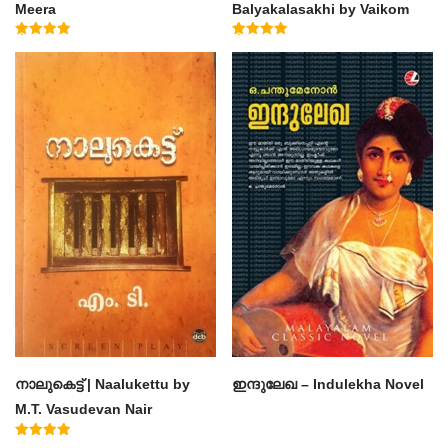
Meera
Balyakalasakhi by Vaikom
Muhammad Basheer
Rated
Rated
4.50
4.60
out of 5
out of 5
നാലുകെട്ട് | Naalukettu by
ഇന്ദുലേഖ – Indulekha Novel
M.T. Vasudevan Nair
Rated