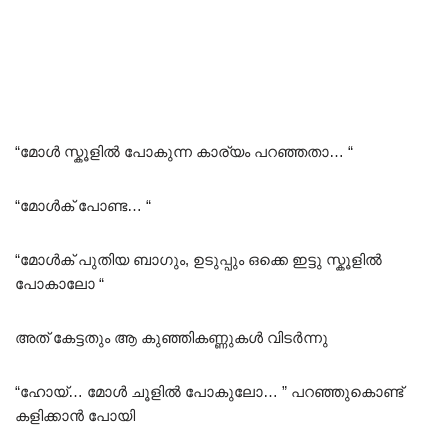
“മോൾ സ്കൂളിൽ പോകുന്ന കാര്യം പറഞ്ഞതാ… “
“മോൾക് പോണ്ട… “
“മോൾക് പുതിയ ബാഗും, ഉടുപ്പും ഒക്കെ ഇട്ടു സ്കൂളിൽ
പോകാലോ “
അത് കേട്ടതും ആ കുഞ്ഞികണ്ണുകൾ വിടർന്നു
“ഹോയ്… മോൾ ചൂളിൽ പോകുലോ… ” പറഞ്ഞുകൊണ്ട്
കളിക്കാൻ പോയി