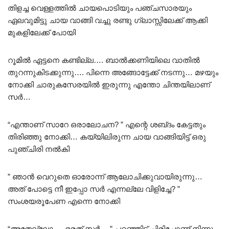
തിളച്ച വെള്ളത്തിൽ ചായപൊടിയും പഞ്ചസാരയും
ഏലവുമിട്ടു ചായ വാങ്ങി വച്ചു രണ്ടു ഗ്ലാസ്സിലേക്ക് ആക്കി
മുകളിലേക്ക് പോയി
റൂമിൽ ഏട്ടനെ കണ്ടില്ല…. ബാൽക്കണിയിലെ വാതിൽ
തുറന്നുകിടക്കുന്നു…. പിന്നെ അങ്ങോട്ടേക്ക് നടന്നു… മഴയും
നോക്കി ചാരുകസേരയിൽ ഇരുന്നു എന്തോ ചിന്തയിലാണ്
സർ…
“എന്താണ് സാറേ ഒരാലോചന? ” എന്റെ ശബ്‌ദം കേട്ടതും
തിരിഞ്ഞു നോക്കി… കയ്യിലിരുന്ന ചായ വാങ്ങിയിട്ട് ഒരു
പുഞ്ചിരി നൽകി
” ഞാൻ വെറുതെ ഓരോന്ന് ആലോചിക്കുവായിരുന്നു…
അത് പോട്ടെ നീ ഇപ്പോ സർ എന്നല്ലേ വിളിച്ചേ? ”
സംശയരൂപേണ എന്നെ നോക്കി
“അതേല്ലോ…. ഭരത് സർ… ” പറഞ്ഞിട്ട് ചിരിച്ചോണ്ട് നിന്നു