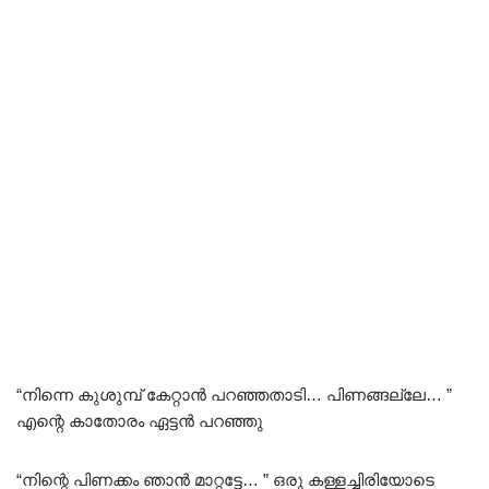
“നിന്നെ കുശുമ്പ് കേറ്റാൻ പറഞ്ഞതാടി… പിണങ്ങല്ലേ… ”
എന്റെ കാതോരം ഏട്ടൻ പറഞ്ഞു
“നിന്റെ പിണക്കം ഞാൻ മാറ്റട്ടേ… ” ഒരു കള്ളച്ചിരിയോടെ