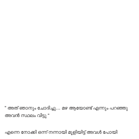
” അത് ഞാനും ചോദിച്ചു… മഴ ആയോണ്ട് എന്നും പറഞ്ഞു
അവൻ സ്ഥലം വിട്ടു “
എന്നെ നോക്കി ഒന്ന് നന്നായി മൂളിയിട്ട് അവൾ പോയി