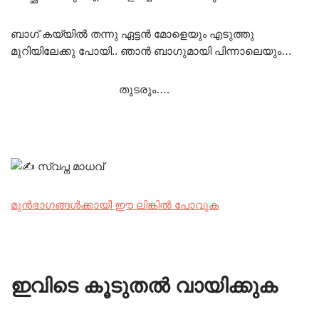
ബാഗ് കയ്യിൽ തന്നു ഏട്ടൻ മോളെയും എടുത്തു
മുറിയിലേക്കു പോയി.. ഞാൻ ബാഗുമായി പിന്നാലെയും…
തുടരും….
സ്വപ്ന മാധവ്
മുൻഭാഗങ്ങൾക്കായി ഈ ലിങ്കിൽ പോവുക
ഇവിടെ കൂടുതൽ വായിക്കുക