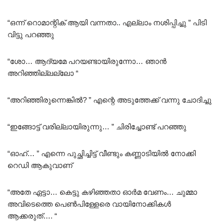
5.00
out of 5
“ഒന്ന് റൊമാന്റിക് ആയി വന്നതാ.. എല്ലാം നശിപ്പിച്ചു ” പിടി
വിട്ടു പറഞ്ഞു
“ശോ… ആദ്യമേ പറയണ്ടായിരുന്നോ… ഞാൻ
അറിഞ്ഞില്ലല്ലോ “
“അറിഞ്ഞിരുന്നെങ്കിൽ? ” എന്റെ അടുത്തേക്ക് വന്നു ചോദിച്ചു
“ഇങ്ങോട്ട് വരില്ലായിരുന്നു… ” ചിരിച്ചോണ്ട് പറഞ്ഞു
“ഓഹ്… ” എന്നെ പുച്ഛിച്ചിട്ട് വീണ്ടും കണ്ണാടിയിൽ നോക്കി
റെഡി ആകുവാണ്
“അതേ ഏട്ടാ… കെട്ടു കഴിഞ്ഞതാ ഓർമ വേണം… ചുമ്മാ
അവിടെത്തെ പെൺപിള്ളേരെ വായിനോക്കികൾ
ആക്കരുത്…. “