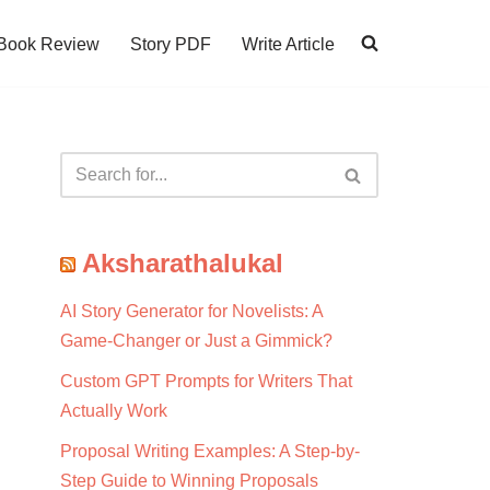
Book Review
Story PDF
Write Article
Aksharathalukal
AI Story Generator for Novelists: A
Game-Changer or Just a Gimmick?
Custom GPT Prompts for Writers That
Actually Work
Proposal Writing Examples: A Step-by-
Step Guide to Winning Proposals