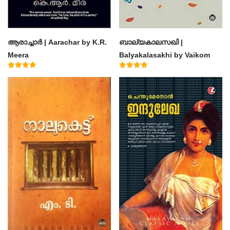
ആരാച്ചാര്‍ | Aarachar by K.R.
ബാല്യകാലസഖി |
Meera
Balyakalasakhi by Vaikom
Muhammad Basheer
Rated
Rated
4.50
4.60
out of 5
out of 5