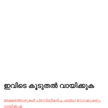
ഇവിടെ കൂടുതൽ വായിക്കുക
അക്ഷരത്താളുകൾ പ്രസിദ്ധീകരിച്ച എല്ലാ നോവലുകളും
വായിക്കുക