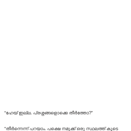
“ഹേയ് ഇല്ല. പ്രശ്നങ്ങളൊക്കെ തീർത്തോ?”
“തീർന്നെന്ന് പറയാം. പക്ഷെ നമുക്ക് ഒരു സ്ഥലത്ത് കൂടെ