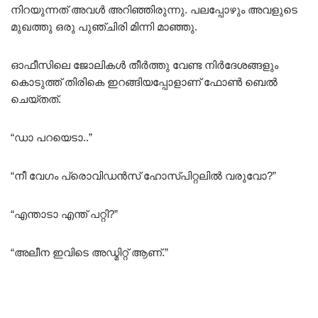
നിറയുന്നത് അവൾ അറിഞ്ഞിരുന്നു. പലപ്പോഴും അവളുടെ
മുഖത്തു ഒരു പുഞ്ചിരി മിന്നി മാഞ്ഞു.
ഓഫീസിലെ ജോലികൾ തീർത്തു വേണ്ട നിർദേശങ്ങളും
കൊടുത്ത് തിരികെ ഇറങ്ങിയപ്പോളാണ് ഫോൺ ബെൽ
ചെയ്തത്.
“ഡാ പറയെടാ..”
“നീ വേഗം പ്രൊവിഡൻസ് ഹോസ്പിറ്റലിൽ വരുവോ?”
“എന്താടാ എന്ത് പറ്റി?”
“അലീന ഇവിടെ അഡ്മിറ്റ്‌ ആണ്.”