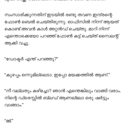
സംസാരിക്കുന്നതിന് ഇടയിൽ രണ്ടു തവണ ഇന്ദ്രന്റെ
ഫോൺ ബെൽ ചെയ്തിരുന്നു. ഓഫിസിൽ നിന്ന് ആയത്
കൊണ്ട് അവൻ കാൾ അറ്റൻഡ് ചെയ്തു. മാറി നിന്ന്
എന്തൊക്കെയോ പറഞ്ഞ് ഫോൺ കട്ട്‌ ചെയ്ത് സൈലന്റ്
ആക്കി വച്ചു.
“ഡോക്ടർ എന്ത് പറഞ്ഞു?”
“കുഴപ്പം ഒന്നുമില്ലെടാ. ഇപ്പോ മയക്കത്തിൽ ആണ്.”
“നീ വല്ലതും കഴിച്ചോ? ഞാൻ എന്തെങ്കിലും വാങ്ങി വരാം.
നിന്റെ ഡ്രെസ്സിൽ ബ്ലഡ്‌ ആണല്ലോ ഒരു ഷർട്ടും
വാങ്ങാം.”
“മ്മ്.”