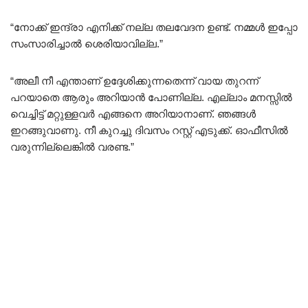
“നോക്ക് ഇന്ദ്രാ എനിക്ക് നല്ല തലവേദന ഉണ്ട്. നമ്മൾ ഇപ്പോ
സംസാരിച്ചാൽ ശെരിയാവില്ല.”
“അലീ നീ എന്താണ് ഉദ്ദേശിക്കുന്നതെന്ന് വായ തുറന്ന്
പറയാതെ ആരും അറിയാൻ പോണില്ല. എല്ലാം മനസ്സിൽ
വെച്ചിട്ട് മറ്റുള്ളവർ എങ്ങനെ അറിയാനാണ്. ഞങ്ങൾ
ഇറങ്ങുവാണു. നീ കുറച്ചു ദിവസം റസ്റ്റ്‌ എടുക്ക്. ഓഫീസിൽ
വരുന്നില്ലെങ്കിൽ വരണ്ട.”