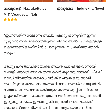
നാലുകെട്ട് | Naalukettu by
ഇന്ദുലേഖ – Indulekha Novel
M.T. Vasudevan Nair
Rated
5.00
out of 5
“ഇത് അതിന് സമ്മാനം അല്ല. എന്റെ ജാനുവിന് ഇന്ന്
മുഴുവൻ സർപ്രൈസ് ആണ്. പിന്നെ അൽപം വർക്ക്‌ ഉള്ള
കൊണ്ടാണ് ഓഫിസിൽ പോവുന്നത്. ഉച്ച കഴിഞ്ഞ് ഞാൻ
വരും.”
അതും പറഞ്ഞ് ചിരിയോടെ അവൻ ഫ്രഷ് ആവാനായി
പോയി. അവൾ അവൻ തന്ന കവർ തുറന്നു നോക്കി. ചില്ലി
റെഡ് നിറത്തിൽ ത്രെഡ് വർക്ക്‌ ചെയ്ത ഒരു സാരി
ആയിരുന്നു അത്. അന്നത്തെ ദിവസം അവൾ കോളേജിൽ
പോയില്ല. അവന് വേണ്ടിയുള്ള കാത്തിരുപ്പിലായിരുന്നു.
ഉച്ചയ്ക്ക് തന്നെ ഡ്രെസ്സൊക്കെ മാറ്റി അവനെയും നോക്കി
ഇരുന്നു. സമയം ഇഴഞ്ഞു നീങ്ങുന്നത് പോലെയാണ്
അവൾക്ക് തോന്നിയത്. വല്ലാത്ത ആകാംഷ തന്നിൽ