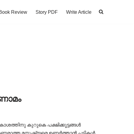
Book Review
Story PDF
Write Article
ിണാമം
ശത്തിനു കുറുകെ പക്ഷിക്കൂട്ടങ്ങൾ
 ഉണരാത്ത മനുഷ്യരെ ഉണർത്താൻ പട്ടികൾ