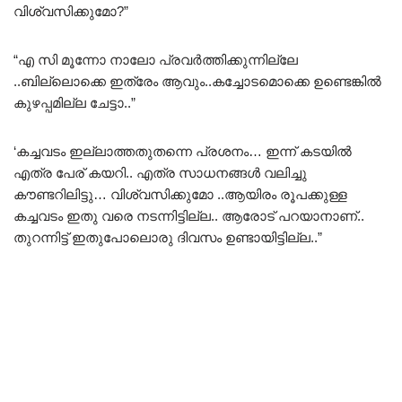
വിശ്വസിക്കുമോ?”
“എ സി മൂന്നോ നാലോ പ്രവർത്തിക്കുന്നില്ലേ
..ബില്ലൊക്കെ ഇത്രേം ആവും..കച്ചോടമൊക്കെ ഉണ്ടെങ്കിൽ
കുഴപ്പമില്ല ചേട്ടാ..”
‘കച്ചവടം ഇല്ലാത്തതുതന്നെ പ്രശനം… ഇന്ന് കടയിൽ
എത്ര പേര് കയറി.. എത്ര സാധനങ്ങൾ വലിച്ചു
കൗണ്ടറിലിട്ടു… വിശ്വസിക്കുമോ ..ആയിരം രൂപക്കുള്ള
കച്ചവടം ഇതു വരെ നടന്നിട്ടില്ല.. ആരോട് പറയാനാണ്..
തുറന്നിട്ട് ഇതുപോലൊരു ദിവസം ഉണ്ടായിട്ടില്ല..”