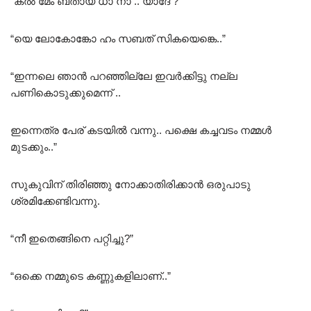
“കൽ മേം ബതായ ധാ നാ .. യാദേ ?
“യെ ലോകോങ്കോ ഹം സബത് സികയെങ്കെ..”
“ഇന്നലെ ഞാൻ പറഞ്ഞില്ലേ ഇവർക്കിട്ടു നല്ല
പണികൊടുക്കുമെന്ന് ..
ഇന്നെത്ര പേര് കടയിൽ വന്നു.. പക്ഷെ കച്ചവടം നമ്മൾ
മുടക്കും..”
സുകുവിന് തിരിഞ്ഞു നോക്കാതിരിക്കാൻ ഒരുപാടു
ശ്രമിക്കേണ്ടിവന്നു.
“നീ ഇതെങ്ങിനെ പറ്റിച്ചു?”
“ഒക്കെ നമ്മുടെ കണ്ണുകളിലാണ്..”