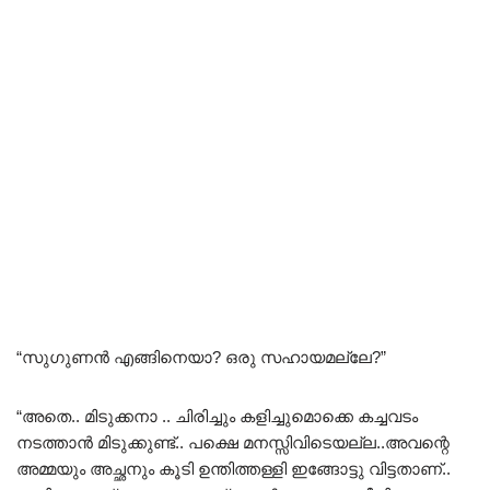
“സുഗുണൻ എങ്ങിനെയാ? ഒരു സഹായമല്ലേ?”
“അതെ.. മിടുക്കനാ .. ചിരിച്ചും കളിച്ചുമൊക്കെ കച്ചവടം
നടത്താൻ മിടുക്കുണ്ട്.. പക്ഷെ മനസ്സിവിടെയല്ല..അവന്റെ
അമ്മയും അച്ഛനും കൂടി ഉന്തിത്തള്ളി ഇങ്ങോട്ടു വിട്ടതാണ്..