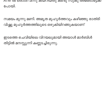
ATM ൽ ഒരാൾ വന്നു കയറിയതു കണ്ടു സുകു അങ്ങോട്ടേക്ക്
പോയി.
സമയം മൂന്നു മണി. അമൃത മുഹൂർത്തവും കഴിഞ്ഞു രാത്രി
വിഷ്ണു മുഹൂർത്തത്തിലൂടെ ഒഴുകിയിറങ്ങുകയാണ്
ഇടത്തെ ചെവിയിലെ വിറയലുമായി അയാൾ മാർബിൾ
തിട്ടിൽ മനസ്സൂന്നി കണ്ണടച്ചിരുന്നു.