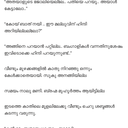
“അതയാളുടെ ജോലിയെല്ലേ.. പതിയെ പറയൂ.. അയാൾ
കേട്ടാലോ..”
“കോയ് ബാത് നയി .. ഈ മല്ലുവിന് ഹിന്ദി
അറിയില്ലല്ലോ?”
“അങ്ങിനെ പറയാൻ പറ്റില്ല.. ബംഗാളികൾ വന്നതിനുശേഷം
ഇവിടൊക്കെ ഹിന്ദി പറയുന്നുണ്ട്..”
വീണ്ടും മുഴക്കങ്ങളിൽ കാതു നിറഞ്ഞു ഒന്നും
കേൾക്കാതെയായി. സുകു അനങ്ങിയില്ല
സമയം നാലു മണി. ബ്രഹ്മ മുഹൂർത്തം ആയിട്ടില്ല
ഇടത്തെ കാതിലെ മൂളലിലേക്കു വീണ്ടും ചെറു ശബ്ദങ്ങൾ
കടന്നു വരുന്നു.