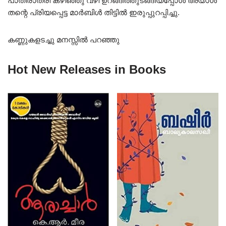
പാതിരാത്രി കഴിഞ്ഞു വഴി ഉറങ്ങിത്തുടങ്ങിയപ്പോൾ അയാൾ
തന്റെ പ്രിയപ്പെട്ട മാർബിൾ തിട്ടിൽ ഇരുപ്പുറപ്പിച്ചു.
കണ്ണുകളടച്ചു മനസ്സിൽ പറഞ്ഞു
Hot New Releases in Books