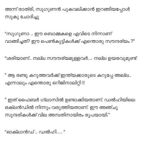
അന്ന് രാത്രി, സുഗുണൻ പുകവലിക്കാൻ ഇറങ്ങിയപ്പോൾ
സുകു ചോദിച്ചു
“സുഗുണാ .. ഈ ബൊമ്മകളെ എവിടെ നിന്നാണ്
വാങ്ങിച്ചത്? ഈ പെൺകുട്ടികൾക്ക് എന്തൊരു സൗന്ദര്യം ?”
“ശരിയാണ്.. നല്ല സൗന്ദര്യമുള്ളവർ… നല്ല ഉയരവുമുണ്ട്
” ആ രണ്ടു കറുത്തവർക്ക് ഇന്ത്യക്കാരുടെ കറുപ്പേ അല്ല..
എന്നാലും എന്തൊരു ഒറിജിനാലിറ്റി !!
” ഇത് ഫൈബർ ഗ്ലാസിൽ ഉണ്ടാക്കിയതാണ്. ഡൽഹിയിലെ
ഒക്ലൻഡിൽ നിന്നും വരുത്തിയതാണ്. ഈ അഞ്ചു
സുന്ദരികൾക്ക് വില അമ്പതിനായിരം രൂപയായി.”
“ഓക്ലാൻഡ് .. ഡൽഹി…. “