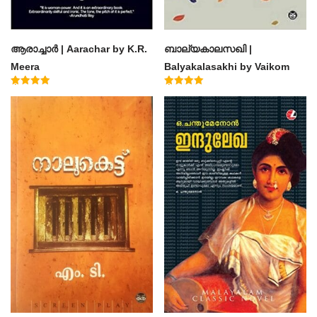
ആരാച്ചാര്‍ | Aarachar by K.R.
ബാല്യകാലസഖി |
Meera
Balyakalasakhi by Vaikom
Muhammad Basheer
Rated
Rated
4.50
4.60
out of 5
out of 5