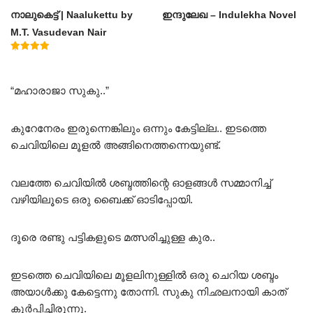
നാലുകെട്ട് | Naalukettu by
ഇന്ദുലേഖ – Indulekha Novel
M.T. Vasudevan Nair
Rated
5.00
out of 5
“മഹാരാജാ സുകു..”
കുറേനേരം ഇരുന്നെങ്കിലും ഒന്നും കേട്ടില്ല.. ഇടത്തെ
ചെവിയിലെ മൂളൽ അങ്ങിനെത്തന്നെയുണ്ട്.
വലത്തേ ചെവിയിൽ ശബ്ദത്തിന്റെ ഓളങ്ങൾ സമ്മാനിച്ച്
വഴിയിലൂടെ ഒരു ബൈക്ക് ഓടിപ്പോയി.
ദൂരെ രണ്ടു പട്ടികളുടെ മത്സരിച്ചുള്ള കുര..
ഇടത്തെ ചെവിയിലെ മൂളലിനുള്ളിൽ ഒരു ചെറിയ ശബ്ദം
അയാൾക്കു കേട്ടെന്നു തോന്നി. സുകു നിഛലനായി കാത്
കൂർപ്പിച്ചിരുന്നു.