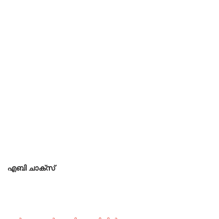
എബി ചാക്സ്