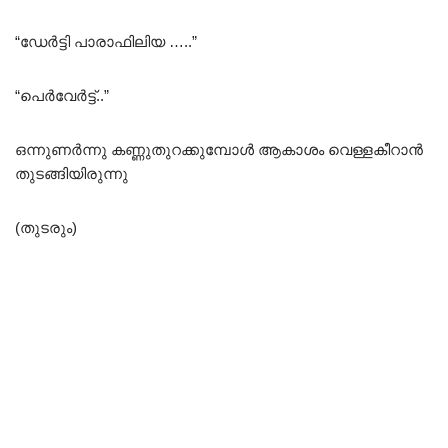
“ഡേർട്ടി പാരാഫിലിയ …..”
“പെർവേർട്ട്..”
ഒന്നുണർന്നു കണ്ണുതുറക്കുമ്പോൾ ആകാശം വെള്ളകീറാൻ
തുടങ്ങിയിരുന്നു
(തുടരും)