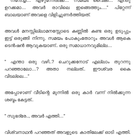
” നന്ദേച്ചി… എഴുന്നേൽക്ക്… സമയം വൈകി… എന്തു
ഉറക്കമാ… അവർ രാവിലെ ഇങ്ങെത്തും….” പിറ്റേന്ന്
ബാലയാണ് അവളെ വിളിച്ചുണർത്തിയത്.
അവൾ മനസ്സില്ലാമനസ്സോടെ കണ്ണിൽ കണ്ട ഒരു ഉടുപ്പും
ഇട്ട് ഒരുങ്ങി നിന്നു. സമയം പോകുംതോറും അവൾ ആകെ
ടെൻഷൻ ആവുകയാണ്.. ഒരു സമാധാനവുമില്ല…
” എന്താ ഒരു വഴി..? ചെറുക്കനോട് എല്ലാം തുറന്നു
പറഞ്ഞാലോ…? അതാ നല്ലത്.. ഈശ്വര കൈ
വിടല്ലെ…”
അപ്പോഴാണ് വീടിന്റെ മുന്നിൽ ഒരു കാർ വന്ന് നിൽക്കുന്ന
ശബ്ദം കേട്ടത്..
” സുഭദ്രേ.., അവർ എത്തി…”
വിശ്വനാഥൻ പറഞ്ഞത് അവളുടെ കാതിലേക്ക് ഓടി എത്തി.