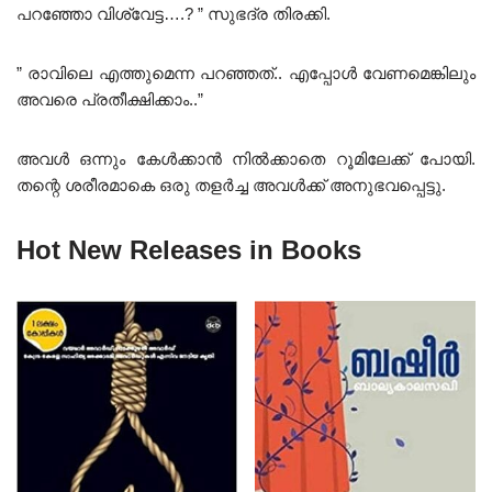
പറഞ്ഞോ വിശ്വേട്ട….? ” സുഭദ്ര തിരക്കി.
” രാവിലെ എത്തുമെന്ന പറഞ്ഞത്.. എപ്പോൾ വേണമെങ്കിലും
അവരെ പ്രതീക്ഷിക്കാം..”
അവൾ ഒന്നും കേൾക്കാൻ നിൽക്കാതെ റൂമിലേക്ക് പോയി.
തന്റെ ശരീരമാകെ ഒരു തളർച്ച അവൾക്ക് അനുഭവപ്പെട്ടു.
Hot New Releases in Books