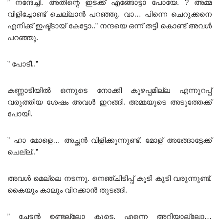
” നന്ദേച്ചി. അതിന്റെ ഇടക്ക് എങ്ങോട്ടാ പോയേ. ? അമ്മ
വിളിച്ചോണ്ട് ചെല്ലാൻ പറഞ്ഞു. വാ… പിന്നെ ചെറുക്കനെ
എനിക്ക് ഇഷ്ട്ടായ്‌ കേട്ടോ..” നന്ദയെ ഒന്ന് തട്ടി കൊണ്ട് അവൾ
പറഞ്ഞു.
” പോടീ..”
കണ്ണാടിയിൽ ഒന്നൂടെ നോക്കി കുഴപ്പമില്ല എന്നുറപ്പ്
വരുത്തിയ ശേഷം അവൾ ഇറങ്ങി. അമ്മയുടെ അടുത്തേക്ക്
പോയി.
” ഹാ മോളെ… അച്ഛൻ വിളിക്കുന്നുണ്ട്. മോള് അങ്ങോട്ടേക്ക്
ചെല്ല്..”
അവൾ മെല്ലെ നടന്നു. നെഞ്ചിടിപ്പ് കൂടി കൂടി വരുന്നുണ്ട്.
കൈയും കാലും വിറക്കാൻ തുടങ്ങി.
” ചേട്ടൻ ഉണ്ടല്ലോ കൂടെ. എന്നെ അറിയാല്ലോ…