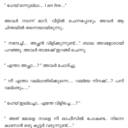
” ഹേയ് ഒന്നുല്ലാ… I am fine…”
അവൾ നടന്ന് മാറി. വീട്ടിൽ ചെന്നപ്പോഴും അവൾ ആ
ചിന്തയിൽ തന്നെയായിരുന്നു..
” നന്ദേച്ചി… അച്ഛൻ വിളിക്കുന്നുണ്ട്…” ബാല അവളോടായി
പറഞ്ഞു. അവൾ താഴേക്ക് ഇറങ്ങി ചെന്നു.
” എന്താ അച്ഛാ…? ” അവൾ ചോദിച്ചു.
” നീ എന്താ വല്ലാതിരിക്കുന്നെ…. വയ്യേ നിനക്ക്…? പനി
വല്ലതും….”
” ഹേയ് ഇല്ലച്ചാ.. എന്തേ വിളിച്ചെ….? “
” അത് മോളെ നാളെ നീ ഓഫീസിൽ പോകണ്ട.. നിന്നെ
കാണാൻ ഒരു കൂട്ടർ വരുന്നുണ്ട്….”