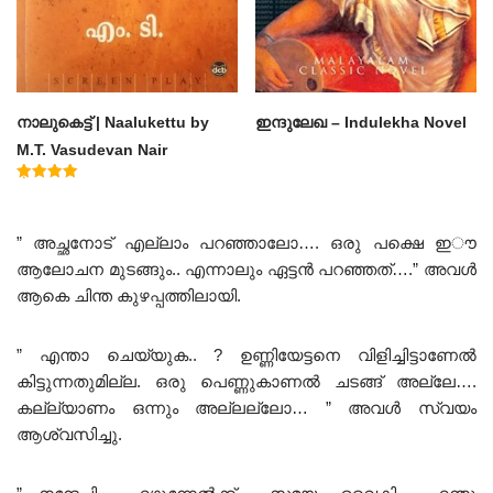
നാലുകെട്ട് | Naalukettu by
ഇന്ദുലേഖ – Indulekha Novel
M.T. Vasudevan Nair
Rated
5.00
out of 5
” അച്ഛനോട് എല്ലാം പറഞ്ഞാലോ…. ഒരു പക്ഷെ ഇൗ
ആലോചന മുടങ്ങും.. എന്നാലും ഏട്ടൻ പറഞ്ഞത്….” അവൾ
ആകെ ചിന്ത കുഴപ്പത്തിലായി.
” എന്താ ചെയ്യുക.. ? ഉണ്ണിയേട്ടനെ വിളിച്ചിട്ടാണേൽ
കിട്ടുന്നതുമില്ല. ഒരു പെണ്ണുകാണൽ ചടങ്ങ് അല്ലേ….
കല്ല്യാണം ഒന്നും അല്ലല്ലോ… ” അവൾ സ്വയം
ആശ്വസിച്ചു.