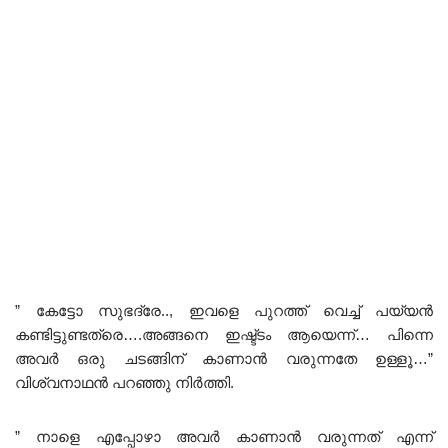
” കേട്ടോ സുഭദ്രേ.., ഇവളെ പുറത്ത് വെച്ച് പയ്യൻ
കണ്ടിട്ടുണ്ടത്രെ….അങ്ങനെ ഇഷ്ട്ടം ആയെന്ന്… പിന്നെ
അവർ ഒരു ചടങ്ങിന് കാണാൻ വരുന്നതേ ഉള്ളൂ…”
വിശ്വനാഥൻ പറഞ്ഞു നിർത്തി.
” നാളെ എപ്പോഴാ അവർ കാണാൻ വരുന്നത് എന്ന്