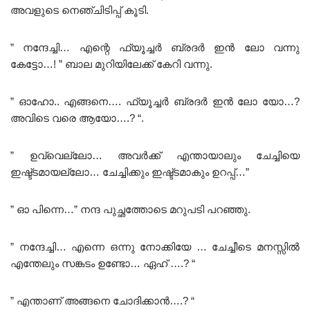
അവളുടെ നെഞ്ചിടിപ്പ് കൂടി.
” നന്ദേച്ചി… എന്റെ ഫ്യൂച്ചർ ബ്രദർ ഇൻ ലോ വന്നു
കേട്ടോ…! ” ബാല മുറിയിലേക്ക് കേറി വന്നു.
” ഓഹോ.. എങ്ങനെ…. ഫ്യൂച്ചർ ബ്രദർ ഇൻ ലോ യോ…?
അവിടെ വരെ ആയോ….? “.
” ഉവ്വെല്ലോ… അവർക്ക് എന്തായാലും ചേച്ചിയെ
ഇഷ്ട്ടമായല്ലോ… ചേച്ചിക്കും ഇഷ്ട്ടമാകും ഉറപ്പ്…”
” ഓ പിന്നെ…” നന്ദ പുച്ഛത്തോടെ മറുപടി പറഞ്ഞു.
” നന്ദേച്ചി… എന്നെ ഒന്നു നോക്കിയേ … ചേച്ചീടെ മനസ്സിൽ
എന്തേലും സങ്കടം ഉണ്ടോ… ഏഹ് ….? “
” എന്താണ് അങ്ങനെ ചോദിക്കാൻ….? “