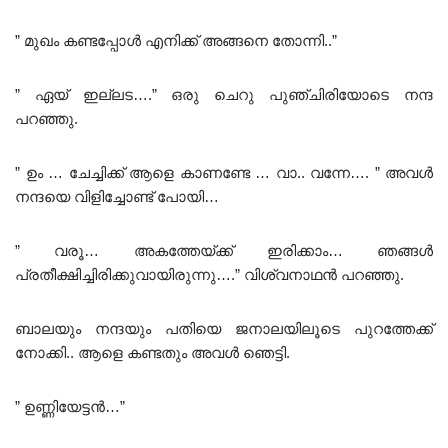
” മുഖം കണ്ടപ്പോൾ എനിക്ക് അങ്ങനെ തോന്നി..”
” ഏയ്‌ ഇല്ലട….” ഒരു ചെറു പുഞ്ചിരിയോടെ നന്ദ
പറഞ്ഞു.
” ഉം … ചേച്ചിക്ക് ആളെ കാണണ്ടേ … വാ.. വന്നേ…. ” അവൾ
നന്ദയെ വിളിച്ചോണ്ട് പോയി…
” വരൂ… അകത്തേയ്ക്ക് ഇരിക്കാം… ഞങ്ങൾ
പ്രതീക്ഷിച്ചിരിക്കുവായിരുന്നു….” വിശ്വനാഥൻ പറഞ്ഞു.
ബാലയും നന്ദയും പതിയെ ജനാലയിലൂടെ പുറത്തേക്ക്
നോക്കി.. ആളെ കണ്ടതും അവൾ ഞെട്ടി.
” ഉണ്ണിയേട്ടൻ…”