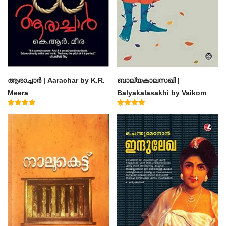
ആരാച്ചാര്‍ | Aarachar by K.R.
ബാല്യകാലസഖി |
Meera
Balyakalasakhi by Vaikom
Muhammad Basheer
Rated
Rated
4.50
4.60
out of 5
out of 5