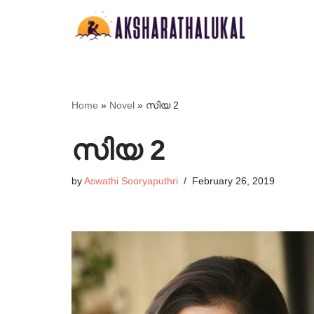
Skip
to
content
Home
»
Novel
»
സിയ 2
സിയ 2
by
Aswathi Sooryaputhri
February 26, 2019