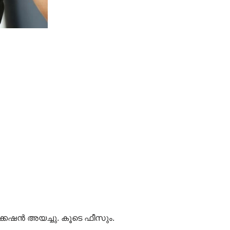
ക്കേഷൻ അയച്ചു. കൂടെ ഫീസും.