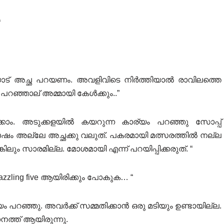
“
ോട് അച്ഛ പറയണം. അവളിവിടെ നിർത്തിയാൽ രാവിലത്തെ
റഞ്ഞാല് അമ്മായി കേൾക്കും..”
്കാം. അടുക്കളയിൽ കയറുന്ന കാര്യം പറഞ്ഞു സോപ്പ്
ഷം അല്ലേ അച്ഛക്കു വലുത്. പകരമായി മത്സരത്തിൽ നല്ല
ിലും സാരമില്ല. മോശമായി എന്ന് പറയിപ്പിക്കരുത്. “
്പില് dazzling five ആയിരിക്കും പോകുക… “
ം പറഞ്ഞു. അവർക്ക് സമ്മതിക്കാൻ ഒരു മടിയും ഉണ്ടായില്ല.
നത്ത് ആയിരുന്നു.