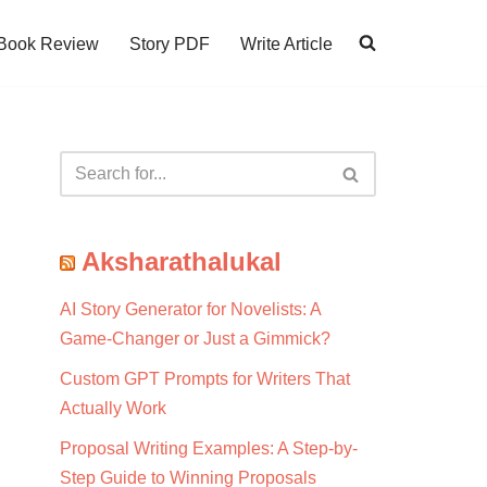
Book Review
Story PDF
Write Article
Aksharathalukal
AI Story Generator for Novelists: A
Game-Changer or Just a Gimmick?
Custom GPT Prompts for Writers That
Actually Work
Proposal Writing Examples: A Step-by-
Step Guide to Winning Proposals