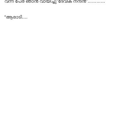
വന്ന പേര് ഞാൻ വായിച്ചു”ദേവിക നന്ദൻ”…………
“ആരാടി….