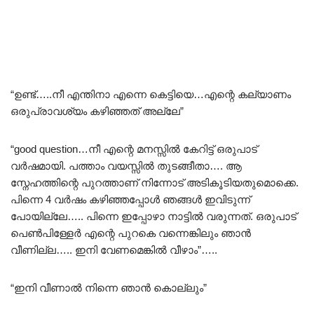
“ഉണ്ട്…..നീ എന്തിനാ എന്നെ കെട്ടിയെ…എന്റെ കല്യാണം
ഒരുപ്രാവശ്യം കഴിഞ്ഞത് അല്ലേ”
“good question…നീ എന്റെ മനസ്സിൽ കേറിട്ട് ഒരുപാട്
വർഷമായി. പത്താം വയസ്സിൽ തുടങ്ങീതാ…. ആ
സ്നേഹത്തിന്റെ പുറത്താണ് നിന്നോട് അടികൂടിയതുമൊക്കെ.
പിന്നെ 4 വർഷം കഴിഞ്ഞപ്പോൾ ഞങ്ങൾ ഇവിടുന്ന്
പോയില്ലേ….. പിന്നെ ഇപ്പോഴാ നാട്ടിൽ വരുന്നത്. ഒരുപാട്
പെൺപിള്ളേർ എന്റെ പുറകെ വന്നെങ്കിലും ഞാൻ
വീണില്ല….. ഇനി വേണമെങ്കിൽ വീഴാം”…..
“ഇനി വീണാൽ നിന്നെ ഞാൻ കൊല്ലും”