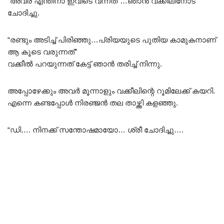
“അവര് എന്തിനാ ഇവിടെ വന്നത്”…ഞാൻ വക്കീലിനോട്
ചോദിച്ചു.
“രണ്ടും അടിച്ച് പിരിഞ്ഞു…പ്രിയയുടെ പുതിയ കാമുകനാണ്
ആ കൂടെ വരുന്നത്”
വക്കീൽ പറയുന്നത് കേട്ട് ഞാൻ തരിച്ച് നിന്നു.
അപ്പോഴേക്കും അവർ മൂന്നാളും വക്കീലിന്റെ റൂമിലേക്ക് കയറി.
എന്നെ കണ്ടപ്പോൾ നിരഞ്ജൻ തല താഴ്ത്തി കളഞ്ഞു.
“ഡി…. നിനക്ക് സന്തോഷമായോ… ശ്രീ ചോദിച്ചു….