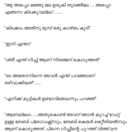
“ആ അപ്പൊ മഞ്ഞു മല ഉരുകി തുടങ്ങീലേ … അപ്പൊ
എങ്ങനാ കിടക്കുവല്ലേ”……
“കിടക്കാം അതിനു മുമ്പ് ഒരു കാര്യം കൂടി”
“ഇനി എന്താ”
“ശ്രീ എന്ത് ഗിഫ്റ്റ് ആണ് നിരഞ്ജന് കൊടുത്തത്”
“ഓ അതോ!നിന്നെ അവൻ എന്ത് പറഞ്ഞാണ്
ഒഴിവാക്കിയത്”…..
“എനിക്ക് കുട്ടികൾ ഉണ്ടാവില്ലെന്നും പറഞ്ഞ്”
“ആണല്ലോ…..അതുകൊണ്ട് അവന് ഞാൻ കുറച്ച് ഡേറ്റ്
ഉള്ള ബേബി പ്രോഡക്റ്റ്സും, ബേബി കെയർ മെറ്റീരിയൽസും
ആണ് കൊടുത്തത്. പിന്നെ ഗിഫ്റ്റിന്റെ പുറത്ത് വിത്ത് ലൗ