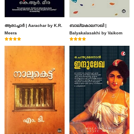
ആരാച്ചാര്‍ | Aarachar by K.R.
ബാല്യകാലസഖി |
Meera
Balyakalasakhi by Vaikom
Muhammad Basheer
Rated
Rated
4.50
4.60
out of 5
out of 5