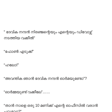
” ദേവിക നന്ദൻ നിരഞ്ജന്റെയും എന്റെയും ഡിവോഴ്സ്
നടത്തിയ വക്കീൽ”
“ഫോൺ എടുക്ക്”
“ഹലോ!”
“അവന്തിക ഞാൻ ദേവിക നന്ദൻ ഓർമയുണ്ടോ”?
“ഓർമ്മയുണ്ട് വക്കീലേ”……
“താൻ നാളെ ഒരു 10 മണിക്ക് എന്റെ ഓഫീസിൽ വരാൻ
പറ്റുവോ?”