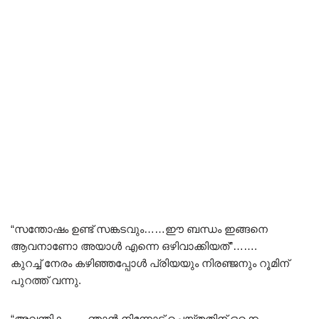
“സന്തോഷം ഉണ്ട് സങ്കടവും……ഈ ബന്ധം ഇങ്ങനെ
ആവനാണോ അയാൾ എന്നെ ഒഴിവാക്കിയത്”…….
കുറച്ച് നേരം കഴിഞ്ഞപ്പോൾ പ്രിയയും നിരഞ്ജനും റൂമിന്
പുറത്ത് വന്നു.
“അവന്തിക…… ഞാൻ നിന്നോട് ചെയ്തതിന് ഒക്കെ