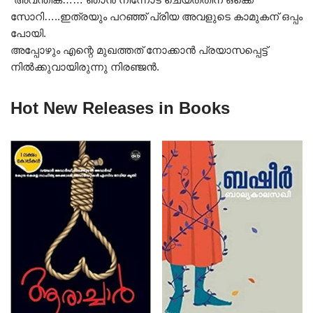
സോറി…..ഇത്രയും പറഞ്ഞ് പ്രിയ അവളുടെ കാമുകന് ഒപ്പം
പോയി.
അപ്പോഴും എന്റെ മുഖത്തത് നോക്കാൻ പ്രയാസപ്പെട്ട്
നിൽക്കുവായിരുന്നു നിരഞ്ജൻ.
Hot New Releases in Books