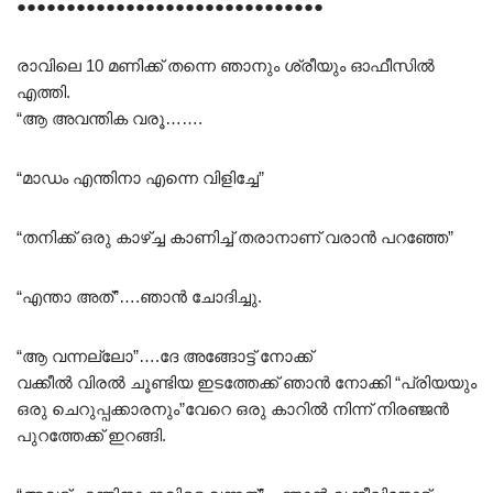
●●●●●●●●●●●●●●●●●●●●●●●●●●●●●●●
രാവിലെ 10 മണിക്ക് തന്നെ ഞാനും ശ്രീയും ഓഫീസിൽ
എത്തി.
“ആ അവന്തിക വരൂ…….
“മാഡം എന്തിനാ എന്നെ വിളിച്ചേ”
“തനിക്ക് ഒരു കാഴ്ച്ച കാണിച്ച് തരാനാണ്‌ വരാൻ പറഞ്ഞേ”
“എന്താ അത്”….ഞാൻ ചോദിച്ചു.
“ആ വന്നല്ലോ”….ദേ അങ്ങോട്ട് നോക്ക്
വക്കീൽ വിരൽ ചൂണ്ടിയ ഇടത്തേക്ക് ഞാൻ നോക്കി “പ്രിയയും
ഒരു ചെറുപ്പക്കാരനും”വേറെ ഒരു കാറിൽ നിന്ന് നിരഞ്ജൻ
പുറത്തേക്ക് ഇറങ്ങി.