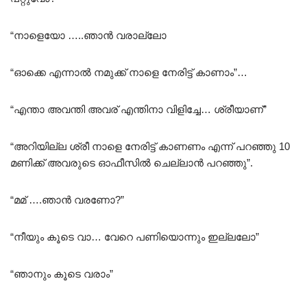
“നാളെയോ …..ഞാൻ വരാല്ലോ
“ഓക്കെ എന്നാൽ നമുക്ക് നാളെ നേരിട്ട് കാണാം”…
“എന്താ അവന്തി അവര് എന്തിനാ വിളിച്ചേ… ശ്രീയാണ്”
“അറിയില്ല ശ്രീ നാളെ നേരിട്ട് കാണണം എന്ന് പറഞ്ഞു 10
മണിക്ക് അവരുടെ ഓഫീസിൽ ചെല്ലാൻ പറഞ്ഞു”.
“മമ് ….ഞാൻ വരണോ?”
“നീയും കൂടെ വാ… വേറെ പണിയൊന്നും ഇല്ലലോ”
“ഞാനും കൂടെ വരാം”